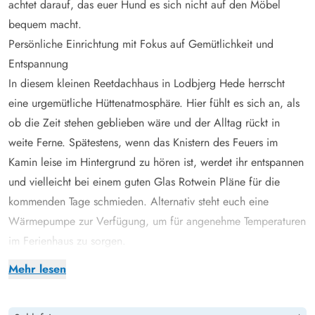
achtet darauf, das euer Hund es sich nicht auf den Möbel
bequem macht.
Persönliche Einrichtung mit Fokus auf Gemütlichkeit und
Entspannung
In diesem kleinen Reetdachhaus in Lodbjerg Hede herrscht
eine urgemütliche Hüttenatmosphäre. Hier fühlt es sich an, als
ob die Zeit stehen geblieben wäre und der Alltag rückt in
weite Ferne. Spätestens, wenn das Knistern des Feuers im
Kamin leise im Hintergrund zu hören ist, werdet ihr entspannen
und vielleicht bei einem guten Glas Rotwein Pläne für die
kommenden Tage schmieden. Alternativ steht euch eine
Wärmepumpe zur Verfügung, um für angenehme Temperaturen
im Ferienhaus zu sorgen.
Die Küche mit Geschirrspüler steht in offener Verbindung mit
Mehr lesen
dem Esszimmer sowie dem Wohnbereich. Der offene
Grundriss macht den Raum auch zum natürlichen Mittelpunkt