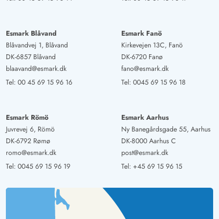
Esmark Blåvand
Esmark Fanö
Blåvandvej 1, Blåvand
Kirkevejen 13C, Fanö
DK-6857 Blåvand
DK-6720 Fanø
blaavand@esmark.dk
fano@esmark.dk
Tel:
00 45 69 15 96 16
Tel:
0045 69 15 96 18
Esmark Römö
Esmark Aarhus
Juvrevej 6, Römö
Ny Banegårdsgade 55, Aarhus
DK-6792 Rømø
DK-8000 Aarhus C
romo@esmark.dk
post@esmark.dk
Tel:
0045 69 15 96 19
Tel:
+45 69 15 96 15