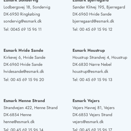
Esmark Sondervig
Esmark Bjerregard
Lodbergsvej 18, Sondervig
Sønder Klitvej 195, Bjerregard
DK-6950 Ringkøbing
DK-6960 Hvide Sande
sondervig@esmark.dk
bjerregaard@esmark.dk
Tel:
0045 69 15 96 11
Tel:
00 45 69 15 96 12
Esmark Hvide Sande
Esmark Houstrup
Kirkevej 6, Hvide Sande
Houstrup Strandvej 4, Houstrup
DK-6960 Hvide Sande
DK-6830 Nørre Nebel
hvidesande@esmark.dk
houstrup@esmark.dk
Tel:
00 45 69 15 96 20
Tel:
00 45 69 15 96 13
Esmark Henne Strand
Esmark Vejers
Strandvejen 422, Henne Strand
Vejers Havvej 81, Vejers
DK-6854 Henne
DK-6853 Vejers Strand
henne@esmark.dk
vejers@esmark.dk
Tel:
00 45 69 15 96 14
Tel:
00 45 69 15 96 17