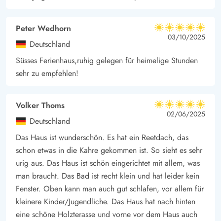
Dünenlandschaft erreicht. Einkaufsmöglichkeiten gibt es
sowohl in Søndervig als auch in der gemütlichen
Peter Wedhorn
Kaufmannsstadt Ringkøbing.
5 von 5
5 von 5
5 out of 5
03/10/2025
Deutschland
Süsses Ferienhaus,ruhig gelegen für heimelige Stunden
sehr zu empfehlen!
Volker Thoms
5 von 5
5 von 5
5 out of 5
02/06/2025
Deutschland
Das Haus ist wunderschön. Es hat ein Reetdach, das
schon etwas in die Kahre gekommen ist. So sieht es sehr
urig aus. Das Haus ist schön eingerichtet mit allem, was
man braucht. Das Bad ist recht klein und hat leider kein
Fenster. Oben kann man auch gut schlafen, vor allem für
kleinere Kinder/Jugendliche. Das Haus hat nach hinten
eine schöne Holzterasse und vorne vor dem Haus auch