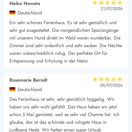
Urlaub problemlos ein eigenes Zimmer bekommen, wenn sie
Heike Noweta
5 von 5
5 von 5
5 out of 5
21/07/2026
sich für eine Weile zurückziehen möchten. Euch steht ein
Deutschland
Duschbad mit Fußbodenheizung zur Verfügung.
Ein sehr schönes Ferienhaus. Es ist sehr gemütlich und
Erlebt die Natur im Brunbjergvej 45
sehr gut ausgestattet. Die morgendlichen Spaziergänge
Das Ferienhaus am Brunbjergvej 45 ist mit seiner Lage wie das
mit unserem Hund direkt im Wald waren wunderbar. Die
Gelbe im Ei, wenn es um Naturerlebnisse geht. Es liegt nicht
Zimmer sind sehr ordentlich und sehr sauber. Die Nächte
nur auf einem schönen Naturgrundstück in einer ruhigen
waren unbeschreiblich ruhig. Der perfekte Ort für
Sackgasse, sondern ist umgeben von Sträuchern und Bäumen.
Entspannung und Erholung in der Natur.
Die Umgebung Lodbjerg Hede selbst ist ein Garant für schöne
Naturerlebnisse - sei es in kleinen Wäldern, am Fjord oder in
Rosemarie Berndt
5 von 5
der Nähe der Nordsee.
5 von 5
5 out of 5
05/07/2026
Deutschland
Wald und Heide sowie ein gutes Wegenetz bieten gute
Das Ferienhaus ist sehr, sehr gemütlich hyggelig. Wir
Möglichkeiten, sich viel an der frischen Luft zu bewegen. Auch
haben uns sehr wohl gefühlt. Das Haus haben wir jetzt
ein Angelsee liegt ganz in der Nähe. Darüber hinaus erreicht
schon 5 Mal gemietet, weil es sehr viel Charme hat. Ich
ihr einen der besten Sandstrände Dänemarks in kurzer Zeit.
glaube, das ist das schönste und ruhigste Haus in
Tatsächlich sind es nur 1650 Meter bis ihr die imposante
Lodbjerg Hede. Wir hatten einen super Urlaub.