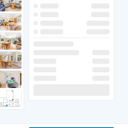
er Weihnachten
r Silvester
 Nymindegab
ömö
 Ringköbing Fjord
ndervig
odbjerge
 Thorsminde
erso Klit
ers Strand
ster Husby