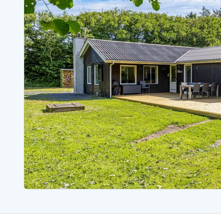
Ferienhäuser mit Whirlpool
Ferienh
Ferienhäuser mit Freitagswechsel
Ferienh
Ferienhäuser für Angler
Ferienh
Ferienhäuser Bjerregard
Ferienhäuser Blavand
Ferienhäuser Hvide S
Ferienhäuser Argab
Ferienh
Ferienhäuser in Arrild
Ferienh
Ferienhäuser Bjerregard
Ferienh
Ferienhäuser Blavand
Ferienhä
Ferienhäuser Bork Havn
Ferienh
Ferienhäuser Fjand
Ferienh
Ferienhäuser Fanö
Ferienh
Ferienhäuser Graerup Strand
Ferienh
Ferienhäuser Haurvig
Ferienh
Ferienhäuser Henne Strand
Ferienhä
Esmark Reisecurity
Esmark KidsVIP
Esmark VIP Partnervorteile
Vorteil
Praktische Informationen