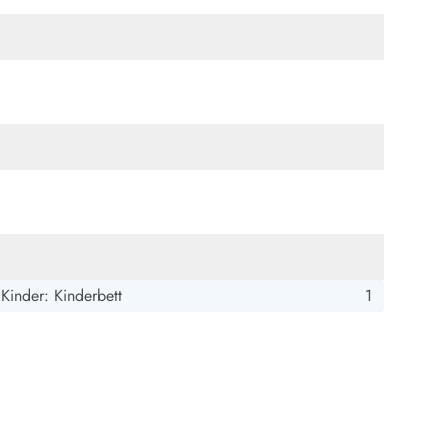
ide Sande
Das Team im Hintergrund
Kinder: Kinderbett
1