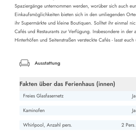
LEGOLAND® Rabatt
Spaziergänge unternommen werden, worüber sich auch eure
Urlaub mit Kindern
Einkaufsmöglichkeiten bieten sich in den umliegenden Orten
Urlaub mit Hund
ihr Supermärkte und kleine Boutiquen. Solltet ihr einmal nic
Urlaub am Strand
Cafés und Restaurants zur Verfügung. Insbesondere in der al
Urlaub in der Natur
Finde Bernstein am Strand
Hinterhöfen und Seitenstraßen versteckte Cafés - lasst euch
Indoorspielländer in Dänemark
Zoos und Tierparks in Dänemark
Freizeitparks in Dänemark
Ausstattung
Sport
Angeln in Dänemark
Fakten über das Ferienhaus (innen)
Bowling in Dänemark
Minigolf spielen in Dänemark
Freies Glasfasernetz
Ja
Schwimmhallen und Badeländer
Golfen in Dänemark
Kaminofen
Ja
Fitnesscenter in Dänemark
Fahrradfahren in Dänemark
Whirlpool, Anzahl pers.
2 Pers.
Reiten in Dänemark
Surfen in Dänemark