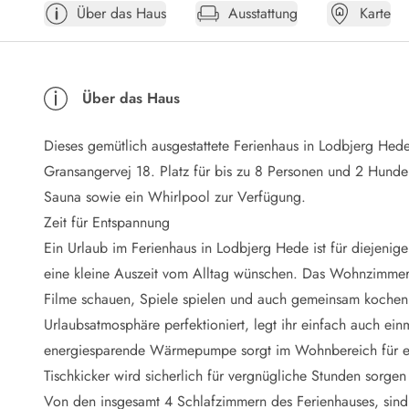
Über das Haus
Ausstattung
Karte
Öffnungszeiten
Anreise
Abreise
Ferienhaus ABC
Über das Haus
Häufige Fragen zur Buchung
Nebenkosten (Strom, Wasser usw...)
Dieses gemütlich ausgestattete Ferienhaus in Lodbjerg Hed
Verleihservice
Reisescheckliste
Gransangervej 18. Platz für bis zu 8 Personen und 2 Hund
Endreinigung
Sauna sowie ein Whirlpool zur Verfügung.
Gutschein
Zeit für Entspannung
Frühbucher
Ein Urlaub im Ferienhaus in Lodbjerg Hede ist für diejenig
Mietbedingungen
eine kleine Auszeit vom Alltag wünschen. Das Wohnzimmer i
Info
Filme schauen, Spiele spielen und auch gemeinsam kochen 
Reiseführer Dänemark
Tipps für Urlaub in Dänemark
Urlaubsatmosphäre perfektioniert, legt ihr einfach auch ei
Wetter in Dänemark
energiesparende Wärmepumpe sorgt im Wohnbereich für ei
Saisonzeiten
Tischkicker wird sicherlich für vergnügliche Stunden sorgen
Badesicherheit im Meer
Von den insgesamt 4 Schlafzimmern des Ferienhauses, sind 