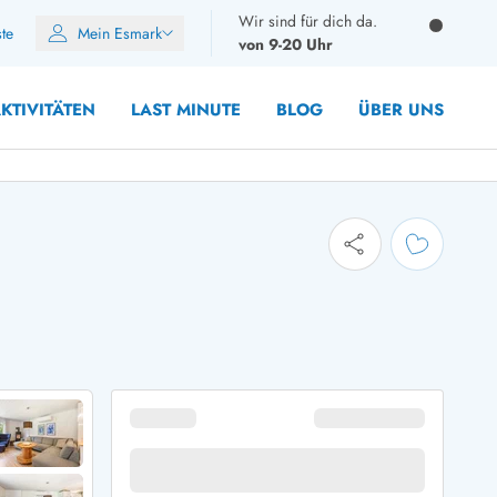
Wir sind für dich da.
ste
Mein Esmark
von 9-20 Uhr
KTIVITÄTEN
LAST MINUTE
BLOG
ÜBER UNS
10 Personen
12 Personen
14 Personen
Gruppen
Frühjahr
m Sommer
Herbst
 Winter