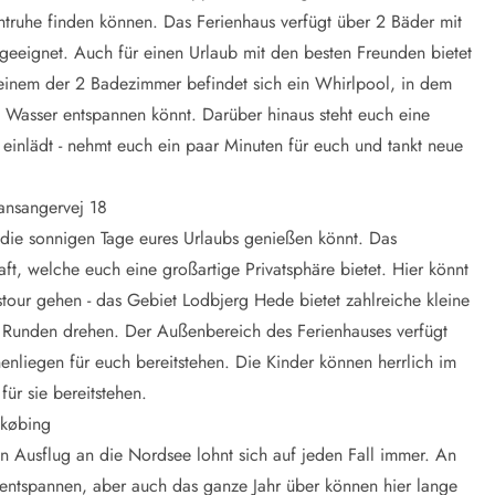
htruhe finden können. Das Ferienhaus verfügt über 2 Bäder mit
geeignet. Auch für einen Urlaub mit den besten Freunden bietet
einem der 2 Badezimmer befindet sich ein Whirlpool, in dem
Wasser entspannen könnt. Darüber hinaus steht euch eine
inlädt - nehmt euch ein paar Minuten für euch und tankt neue
ansangervej 18
 die sonnigen Tage eures Urlaubs genießen könnt. Das
ft, welche euch eine großartige Privatsphäre bietet. Hier könnt
our gehen - das Gebiet Lodbjerg Hede bietet zahlreiche kleine
 Runden drehen. Der Außenbereich des Ferienhauses verfügt
enliegen für euch bereitstehen. Die Kinder können herrlich im
ür sie bereitstehen.
gkøbing
in Ausflug an die Nordsee lohnt sich auf jeden Fall immer. An
entspannen, aber auch das ganze Jahr über können hier lange