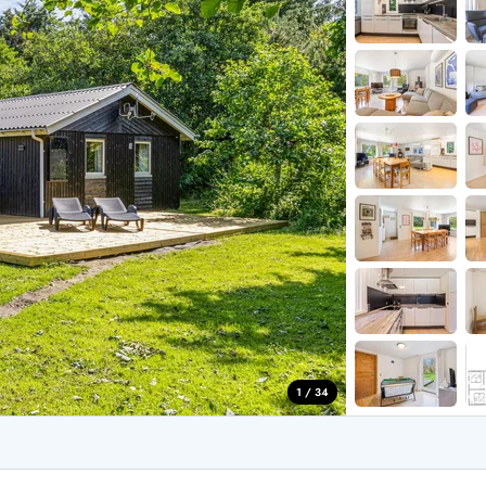
aus für 4 Personen
Ferienhäuser üb
aus für 6 Personen
Ferienhäuser übe
aus für 8 Personen
ande
Ferienhäuser Sondervig
äuser Ho
Ferienhäuser in
äuser Houstrup
Ferienhäuser R
äuser Houvig
Ferienhäuser am
user auf Holmsland Klit
Ferienhäuser So
äuser in Holmsland
Ferienhäuser Sk
äuser Hvide Sande
Ferienhäuser in
äuser Jegum
Ferienhäuser Ved
äuser Klegod
Ferienhäuser Vej
äuser Lodbjerg Hede
Ferienhäuser Ve
user Nr. Lyngvig
1 / 34
e bei uns