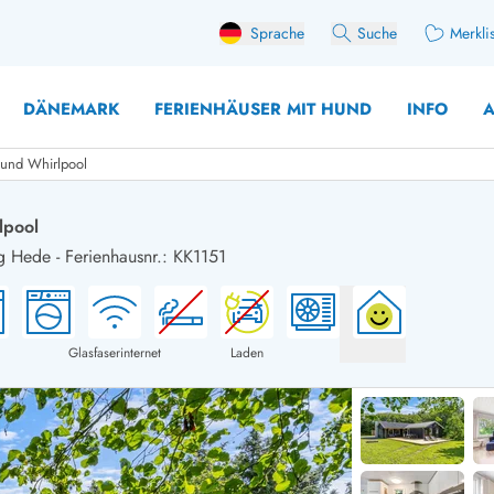
Sprache
Suche
Merkli
DÄNEMARK
FERIENHÄUSER MIT HUND
INFO
A
 und Whirlpool
lpool
g Hede
-
Ferienhausnr.: KK1151
 mit Hund
äuser mit Sonntagswechsel
Ferienhaus für 
user mit Aktivitätsraum
Ferienhaus für 
user mit Ladestation (E-Auto)
Ferienhaus für 
Glasfaserinternet
Laden
äuser mit Kaminofen
Ferienhaus für 
user mit Kindern
Ferienhäuser im 
rienhäuser
Ferienhäuser i
äuser mit Nebensaionrabatt
Ferienhäuser im 
aus für 2 Personen
Ferienhäuser im