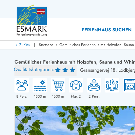
FERIENHAUS SUCHEN
|
Zurück
Startseite
Gemütliches Ferienhaus mit Holzofen, Sauna
Last Minute
Last Minute
Gemütliches Ferienhaus mit Holzofen, Sauna und Whir
Neu bei uns!
Qualitätskategorien:
Gransangervej 18,
Lodbjer
Neue Ferienhäuser bei ESMARK
Ferienhäuser mit Pool
Ferienhäuser
Neurenovierte Ferienhäuser
Ferienh
Ferienhäuser mit Endreinigung inklusive
Ferienhä
Ferienhäuser dicht am Strand
Ferienhä
8
Pers.
1500
m
1600
m
Max 2
2
Pers.
Ferienhäuser mit Internet
Ferienh
Ferienhäuser neu gebaut
Ferienhä
Ferienhäuser mit Sauna
Luxus Fe
Ferienhäuser Nicht-Raucher
Ferienh
Ferienhäuser mit Aussicht
Ferienh