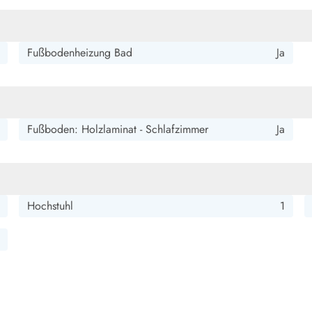
smark Blavand
Esmark Vejers
Esmark Henne
Esmark Römö
Esmark Hv
Fußbodenheizung Bad
Ja
Fußboden: Holzlaminat - Schlafzimmer
Ja
Hochstuhl
1