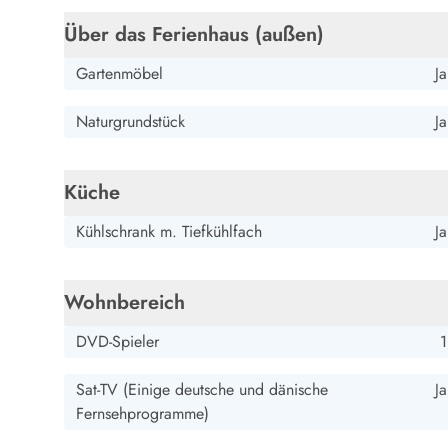
Wandern in Dänemark
Über das Ferienhaus (außen)
Wasserski in Dänemark
Segeln in Dänemark
Gartenmöbel
Ja
Kultur in Dänemark
Historische Museen
Naturgrundstück
Ja
Sehenswürdigkeiten
Kunstmuseen
Kunsthandwerk und Galerien
Küche
Essen und Trinken
Kühlschrank m. Tiefkühlfach
Ja
Einkaufen und Shopping
Weihnachten in Dänemark
Heiraten in Dänemark
Wohnbereich
Wikinger in Dänemark
Hygge
DVD-Spieler
1
Pyt
Sat-TV (Einige deutsche und dänische
Ja
Fernsehprogramme)