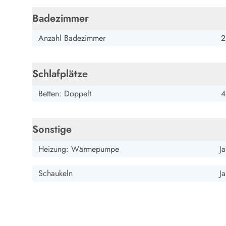
Esmark Bjerregard
Esmark Sondervig
Esmark Houstrup
Esmark Fanö
E
Kontakt & Öffnungszeiten
Badezimmer
Qualität seit 1965
Über uns
Anzahl Badezimmer
2
Nachhaltigkeit
Das sagen unsere Gäste
Schlafplätze
Newsletter
Sponsoren - Esmark unterstützt
Betten: Doppelt
4
Mietbedingungen
Datenschutzerklärung
Impressum
Sonstige
Presse
Heizung: Wärmepumpe
Ja
Schaukeln
Ja