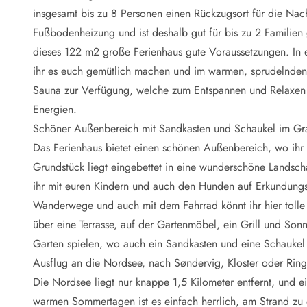
Naturschutz
insgesamt bis zu 8 Personen einen Rückzugsort für die Nac
Webcam Dänemark
Fußbodenheizung und ist deshalb gut für bis zu 2 Familien 
Ferienhauskatalog
Fotowettbewerb
dieses 122 m2 große Ferienhaus gute Voraussetzungen. In 
Karte
ihr es euch gemütlich machen und im warmen, sprudelnden 
Vorteile bei uns
Sauna zur Verfügung, welche zum Entspannen und Relaxen e
Reisecurity
Energien.
Esmark KidsVIP
Schöner Außenbereich mit Sandkasten und Schaukel im Gr
Esmark VIP - Partnervorteile und Rabatte
Das Ferienhaus bietet einen schönen Außenbereich, wo ihr
Preisgarantie
Keine Kaution
Grundstück liegt eingebettet in eine wunderschöne Landscha
Gästebewertungen
ihr mit euren Kindern und auch den Hunden auf Erkundungst
Gratis WLAN
Wanderwege und auch mit dem Fahrrad könnt ihr hier tolle
Rabatt
über eine Terrasse, auf der Gartenmöbel, ein Grill und Sonn
We love people
Garten spielen, wo auch ein Sandkasten und eine Schaukel f
Ausflug an die Nordsee, nach Søndervig, Kloster oder Rin
Freizeit
Esmark VIP Partnervorteile
Die Nordsee liegt nur knappe 1,5 Kilometer entfernt, und e
Esmark KidsVIP
warmen Sommertagen ist es einfach herrlich, am Strand zu 