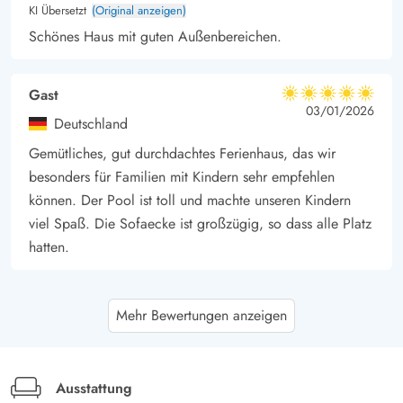
KI Übersetzt
(Original anzeigen)
Schönes Haus mit guten Außenbereichen.
Gast
5 von 5
5 von 5
5 out of 5
03/01/2026
Deutschland
Gemütliches, gut durchdachtes Ferienhaus, das wir
besonders für Familien mit Kindern sehr empfehlen
können. Der Pool ist toll und machte unseren Kindern
viel Spaß. Die Sofaecke ist großzügig, so dass alle Platz
hatten.
Gast
4.5 von 5
Mehr Bewertungen anzeigen
4.5 von 5
4.5 out of 5
15/08/2025
Deutschland
Das Ferienhaus war sehr sauber. Die Kinder fanden den
Pool toll. Der Service war top, ein Problem wurde sofort
Ausstattung