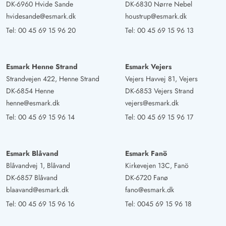
DK-6960 Hvide Sande
DK-6830 Nørre Nebel
hvidesande@esmark.dk
houstrup@esmark.dk
Tel:
00 45 69 15 96 20
Tel:
00 45 69 15 96 13
Esmark Henne Strand
Esmark Vejers
Strandvejen 422, Henne Strand
Vejers Havvej 81, Vejers
DK-6854 Henne
DK-6853 Vejers Strand
henne@esmark.dk
vejers@esmark.dk
Tel:
00 45 69 15 96 14
Tel:
00 45 69 15 96 17
Esmark Blåvand
Esmark Fanö
Blåvandvej 1, Blåvand
Kirkevejen 13C, Fanö
DK-6857 Blåvand
DK-6720 Fanø
blaavand@esmark.dk
fano@esmark.dk
Tel:
00 45 69 15 96 16
Tel:
0045 69 15 96 18