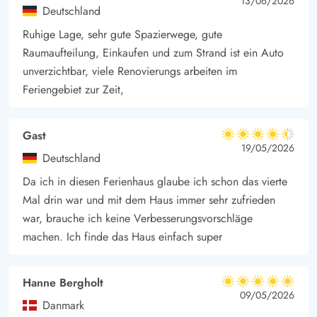
4.5 von 5
4.5 out of 5
13/06/2026
Im Außenbereich des Ferienhauses im Risbjergvej 50 findet ihr
Deutschland
außerdem einen Fußballplatz, dieser eignet sich bestens für
Ruhige Lage, sehr gute Spazierwege, gute
ein Fußballturnier unter den Mitreisenden. Für die Kleinsten der
Raumaufteilung, Einkaufen und zum Strand ist ein Auto
Familie findet ihr im Garten sowohl einen Sandkasten als auch
unverzichtbar, viele Renovierungs arbeiten im
eine Schaukel. Des Weiteren verfügt das Haus über eine
Feriengebiet zur Zeit,
eingebaute Steckdose, an der ihr eure Elektroautos aufladen
könnt.
Gast
4.5 von 5
4.5 von 5
4.5 out of 5
19/05/2026
Deutschland
Da ich in diesen Ferienhaus glaube ich schon das vierte
Mal drin war und mit dem Haus immer sehr zufrieden
war, brauche ich keine Verbesserungsvorschläge
machen. Ich finde das Haus einfach super
Hanne Bergholt
5 von 5
5 von 5
5 out of 5
09/05/2026
Danmark