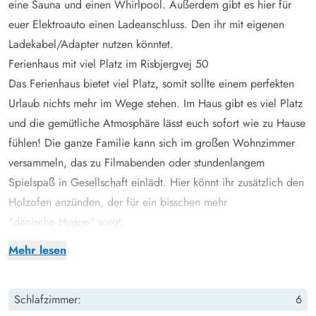
eine Sauna und einen Whirlpool. Außerdem gibt es hier für
euer Elektroauto einen Ladeanschluss. Den ihr mit eigenen
Ladekabel/Adapter nutzen könntet.
Ferienhaus mit viel Platz im Risbjergvej 50
Das Ferienhaus bietet viel Platz, somit sollte einem perfekten
Urlaub nichts mehr im Wege stehen. Im Haus gibt es viel Platz
und die gemütliche Atmosphäre lässt euch sofort wie zu Hause
fühlen! Die ganze Familie kann sich im großen Wohnzimmer
versammeln, das zu Filmabenden oder stundenlangem
Spielspaß in Gesellschaft einlädt. Hier könnt ihr zusätzlich den
Holzofen anzünden, der für ein bisschen mehr
"dänische Hygge" sorgt.
Die 12 Betten sind in 6 Schlafzimmer aufgeteilt - alle mit
Mehr lesen
Doppelbett. An jedem Ende des Ferienhauses befinden sich
drei Schlafzimmer, die ideale Aufteilung für 2 Familien.
Schlafzimmer:
6
Darüber hinaus befinden sich auch die beiden Badezimmer an