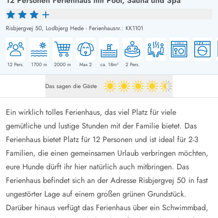
12 Personen Ferienhaus mit Pool, Sauna und Spa
Risbjergvej 50,
Lodbjerg Hede
-
Ferienhausnr.: KK1101
12
Pers.
1700
m
2000
m
Max 2
ca. 18m²
2
Pers.
Das sagen die Gäste
4.5 von 5
Ein wirklich tolles Ferienhaus, das viel Platz für viele
gemütliche und lustige Stunden mit der Familie bietet. Das
Ferienhaus bietet Platz für 12 Personen und ist ideal für 2-3
Familien, die einen gemeinsamen Urlaub verbringen möchten,
eure Hunde dürft ihr hier natürlich auch mitbringen. Das
Ferienhaus befindet sich an der Adresse Risbjergvej 50 in fast
ungestörter Lage auf einem großen grünen Grundstück.
Darüber hinaus verfügt das Ferienhaus über ein Schwimmbad,