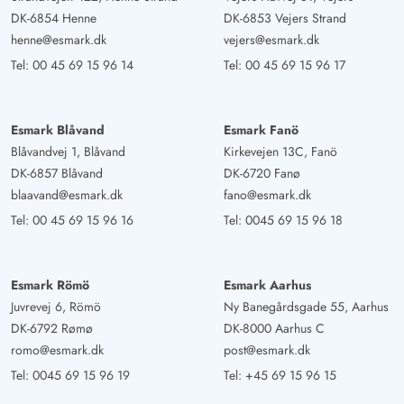
DK-6854 Henne
DK-6853 Vejers Strand
henne@esmark.dk
vejers@esmark.dk
Tel:
00 45 69 15 96 14
Tel:
00 45 69 15 96 17
Esmark Blåvand
Esmark Fanö
Blåvandvej 1, Blåvand
Kirkevejen 13C, Fanö
DK-6857 Blåvand
DK-6720 Fanø
blaavand@esmark.dk
fano@esmark.dk
Tel:
00 45 69 15 96 16
Tel:
0045 69 15 96 18
Esmark Römö
Esmark Aarhus
Juvrevej 6, Römö
Ny Banegårdsgade 55, Aarhus
DK-6792 Rømø
DK-8000 Aarhus C
romo@esmark.dk
post@esmark.dk
Tel:
0045 69 15 96 19
Tel:
+45 69 15 96 15