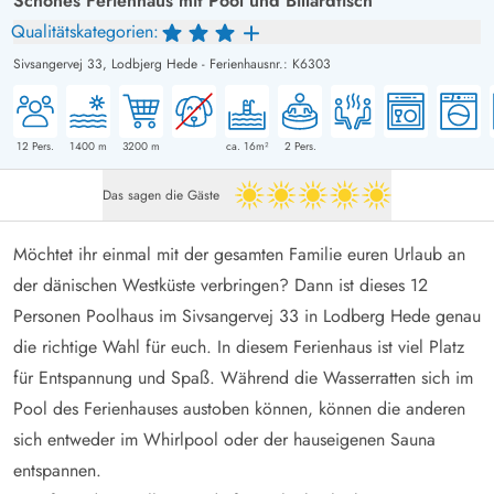
Schönes Ferienhaus mit Pool und Billardtisch
Qualitätskategorien:
Sivsangervej 33,
Lodbjerg Hede
-
Ferienhausnr.: K6303
12
Pers.
1400
m
3200
m
ca. 16m²
2
Pers.
Das sagen die Gäste
5 von 5
Möchtet ihr einmal mit der gesamten Familie euren Urlaub an
der dänischen Westküste verbringen? Dann ist dieses 12
Personen Poolhaus im Sivsangervej 33 in Lodberg Hede genau
die richtige Wahl für euch. In diesem Ferienhaus ist viel Platz
für Entspannung und Spaß. Während die Wasserratten sich im
Pool des Ferienhauses austoben können, können die anderen
sich entweder im Whirlpool oder der hauseigenen Sauna
entspannen.