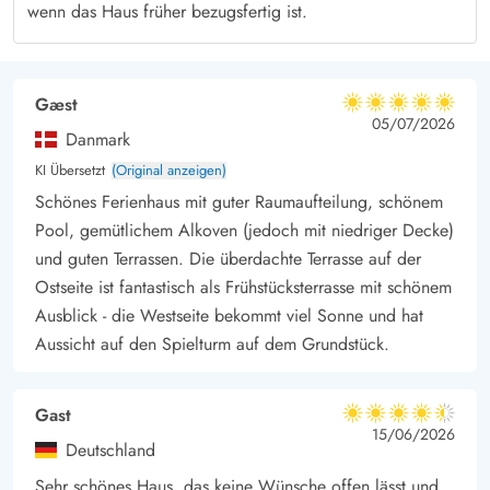
zum Teil abgeschirmt ist. Hier findet jeder seinen
wenn das Haus früher bezugsfertig ist.
Lieblingsplatz, auch wenn es einmal regnen sollte. Während
ihr es euch auf den Terrassenmöbeln gemütlich macht, können
eure Kinder sich auf der Schaukel austoben oder tolle
Gæst
5 von 5
5 von 5
5 out of 5
05/07/2026
Sandburgen in der Sandkiste bauen. Abends könnt ihr einen
Danmark
tollen Urlaubstag mit einem leckeren Grillabend abschließen.
KI Übersetzt
(Original anzeigen)
Mit einer Ferienadresse im Sivsangervej 33 in Lodberg Hede
Schönes Ferienhaus mit guter Raumaufteilung, schönem
seid ihr nur wenige Autominuten vom Ferienort Søndervig
Pool, gemütlichem Alkoven (jedoch mit niedriger Decke)
entfernt. Hier findet ihr viele tolle Aktivitäten, wie das
und guten Terrassen. Die überdachte Terrasse auf der
Sandskulpturenfestival, kleine Boutiquen, Cafés und
Ostseite ist fantastisch als Frühstücksterrasse mit schönem
Restaurants. Wenn ihr Søndervig besucht, ist es jedoch fast
Ausblick - die Westseite bekommt viel Sonne und hat
Aussicht auf den Spielturm auf dem Grundstück.
schon ein Muss, dass ihr die tosende Nordsee und den
kilometerlangen Sandstrand besucht. Ein Besuch am Strand ist
zu jeder Jahreszeit ein Erlebnis.
Gast
4.5 von 5
4.5 von 5
4.5 out of 5
15/06/2026
Deutschland
Sehr schönes Haus, das keine Wünsche offen lässt und