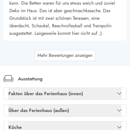
kann. Die Betten waren für uns etwas weich und zuviel
Deko im Haus. Das ist aber geschmachkssache. Das
Grundstück ist mit zwei schönen Terassen, eine
überdacht, Schaukel, Beachvolleyball und Trampolin
ausgestattet. Langeweile kommt hier nicht auf ;).
Helle Hvegholm Kuur Hansen
5 von 5
Mehr Bewertungen anzeigen
5 von 5
5 out of 5
22/02/2026
Danmark
KI Übersetzt
(Original anzeigen)
Wir sind sehr zufrieden mit dem Haus und seiner
Ausstattung
Umgebung, tolles Außengebiet für Kinder. Es entsprach
unseren Erwartungen, wir kommen gerne wieder.
Fakten über das Ferienhaus (innen)
Freies Glasfasernetz
Ja
Über das Ferienhaus (außen)
Jörg Topp
4.5 von 5
4.5 von 5
4.5 out of 5
22/12/2025
Heizung: Elektroheizkörper
Ja
Deutschland
Abstellraum
Ja
Küche