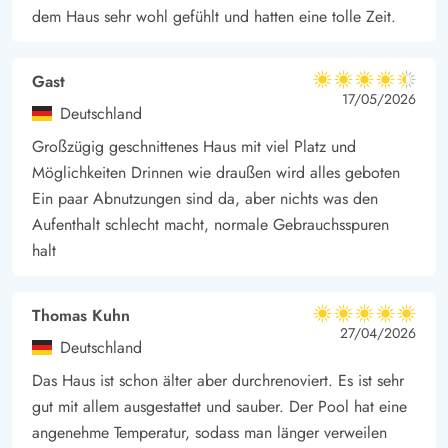
dem Haus sehr wohl gefühlt und hatten eine tolle Zeit.
Gast
4.5 von 5
4.5 von 5
4.5 out of 5
17/05/2026
Deutschland
Großzügig geschnittenes Haus mit viel Platz und
Möglichkeiten Drinnen wie draußen wird alles geboten
Ein paar Abnutzungen sind da, aber nichts was den
Aufenthalt schlecht macht, normale Gebrauchsspuren
halt
Thomas Kuhn
5 von 5
5 von 5
5 out of 5
27/04/2026
Deutschland
Das Haus ist schon älter aber durchrenoviert. Es ist sehr
gut mit allem ausgestattet und sauber. Der Pool hat eine
angenehme Temperatur, sodass man länger verweilen