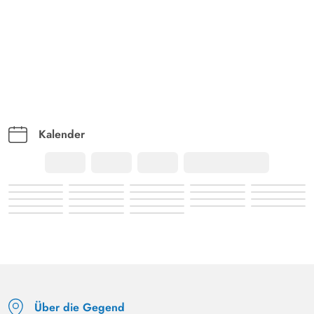
Deutschland
Modern eingerichtetes Haus in ruhiger Lage mit
Sichtschutz durch umgebende Dünen. Auch ohne Sauna
hoher Erholungswert!
Kalender
Über die Gegend