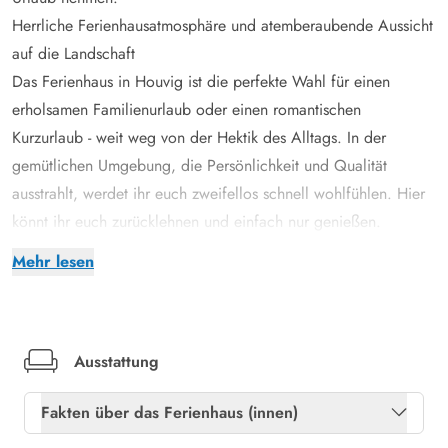
Herrliche Ferienhausatmosphäre und atemberaubende Aussicht
auf die Landschaft
Das Ferienhaus in Houvig ist die perfekte Wahl für einen
erholsamen Familienurlaub oder einen romantischen
Kurzurlaub - weit weg von der Hektik des Alltags. In der
gemütlichen Umgebung, die Persönlichkeit und Qualität
ausstrahlt, werdet ihr euch zweifellos schnell wohlfühlen. Hier
könnt ihr euch zurücklehnen und einfach nur genießen.
Und warum solltet ihr euren Urlaub nicht damit beginnen, euch
Mehr lesen
in der Ecke des Wohnzimmers zurückzulehnen und dem
Knistern des Holzofens zu lauschen? Der Sofaplatz ist vielleicht
der beste Platz im ganzen Ferienhaus. Denn durch die großen
Fenster wird euch die schöne Aussicht auf die Landschaft auf
Ausstattung
dem Silbertablett serviert. Es fühlt sich fast so an, als ob die
Fakten über das Ferienhaus (innen)
Natur direkt ins Haus eingeladen wurde.
Vom Wohnzimmer aus habt ihr einen direkten Zugang zum