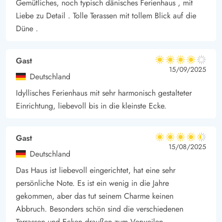
Gemütliches, noch typisch dänisches Ferienhaus , mit
Liebe zu Detail . Tolle Terassen mit tollem Blick auf die
Düne .
Gast
4 von 5
4 von 5
4 out of 5
15/09/2025
Deutschland
Idyllisches Ferienhaus mit sehr harmonisch gestalteter
Einrichtung, liebevoll bis in die kleinste Ecke.
Gast
4.5 von 5
4.5 von 5
4.5 out of 5
15/08/2025
Deutschland
Das Haus ist liebevoll eingerichtet, hat eine sehr
persönliche Note. Es ist ein wenig in die Jahre
gekommen, aber das tut seinem Charme keinen
Abbruch. Besonders schön sind die verschiedenen
Terrassen und Ecken draußen zum Verweilen.