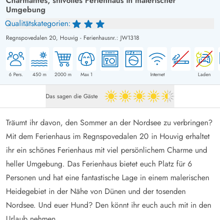
Charmantes, stilvolles Ferienhaus in malerischer
Umgebung
Qualitätskategorien:
Regnspovedalen 20,
Houvig
-
Ferienhausnr.: JW1318
6
Pers.
450
m
2000
m
Max 1
Internet
Laden
Das sagen die Gäste
4.5 von 5
Träumt ihr davon, den Sommer an der Nordsee zu verbringen?
Mit dem Ferienhaus im Regnspovedalen 20 in Houvig erhaltet
ihr ein schönes Ferienhaus mit viel persönlichem Charme und
heller Umgebung. Das Ferienhaus bietet euch Platz für 6
Personen und hat eine fantastische Lage in einem malerischen
Heidegebiet in der Nähe von Dünen und der tosenden
Nordsee. Und euer Hund? Den könnt ihr euch auch mit in den
Urlaub nehmen.