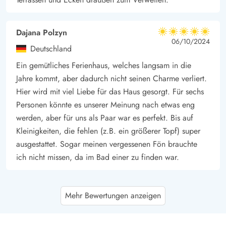
Dajana Polzyn
5 von 5
5 von 5
5 out of 5
06/10/2024
Deutschland
Ein gemütliches Ferienhaus, welches langsam in die
Jahre kommt, aber dadurch nicht seinen Charme verliert.
Hier wird mit viel Liebe für das Haus gesorgt. Für sechs
Personen könnte es unserer Meinung nach etwas eng
werden, aber für uns als Paar war es perfekt. Bis auf
Kleinigkeiten, die fehlen (z.B. ein größerer Topf) super
ausgestattet. Sogar meinen vergessenen Fön brauchte
ich nicht missen, da im Bad einer zu finden war.
Gast
5 von 5
Mehr Bewertungen anzeigen
5 von 5
5 out of 5
28/09/2024
Deutschland
Das gemütliche, lichtdurchflutete Ferienhaus ist in eine