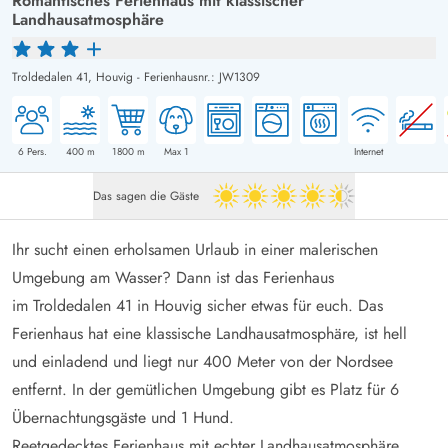
Romantisches Ferienhaus mit klassischer
Landhausatmosphäre
Troldedalen 41,
Houvig
-
Ferienhausnr.: JW1309
6
Pers.
400
m
1800
m
Max 1
Internet
Das sagen die Gäste
4.5 von 5
Ihr sucht einen erholsamen Urlaub in einer malerischen
Umgebung am Wasser? Dann ist das Ferienhaus
im Troldedalen 41 in Houvig sicher etwas für euch. Das
Ferienhaus hat eine klassische Landhausatmosphäre, ist hell
und einladend und liegt nur 400 Meter von der Nordsee
entfernt. In der gemütlichen Umgebung gibt es Platz für 6
Übernachtungsgäste und 1 Hund.
Reetgedecktes Ferienhaus mit echter Landhausatmosphäre