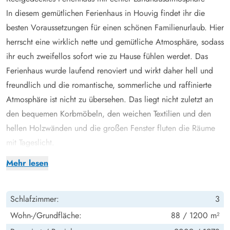
In diesem gemütlichen Ferienhaus in Houvig findet ihr die
besten Voraussetzungen für einen schönen Familienurlaub. Hier
herrscht eine wirklich nette und gemütliche Atmosphäre, sodass
ihr euch zweifellos sofort wie zu Hause fühlen werdet. Das
Ferienhaus wurde laufend renoviert und wirkt daher hell und
freundlich und die romantische, sommerliche und raffinierte
Atmosphäre ist nicht zu übersehen. Das liegt nicht zuletzt an
den bequemen Korbmöbeln, den weichen Textilien und den
hellen Holzwänden und die großen Fenster fluten die Räume
mit Tageslicht.
Das gemütliche Wohnzimmer ist mit der Küche kombiniert und
Mehr lesen
ist gut ausgestattet mit schönen Möbeln, weichen Textilien,
Flachbildfernseher, DVD, Radio und CD-Player. Natürlich gibt
Schlafzimmer:
3
es auch einen warmen Holzofen, der mit seinem
entspannenden Knistern die gemütliche Atmosphäre noch
Wohn-/Grundfläche:
88 / 1200 m²
steigert. Die gut ausgestattete Küche verfügt über einen