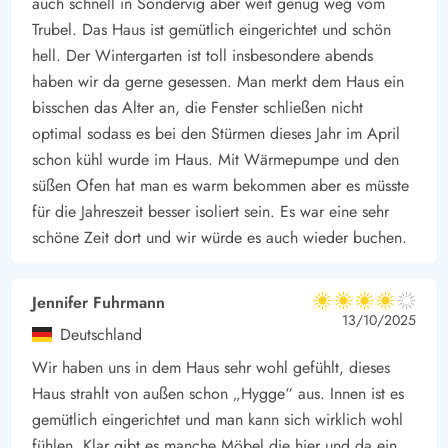
auch schnell in Sondervig aber weit genug weg vom
Trubel. Das Haus ist gemütlich eingerichtet und schön
hell. Der Wintergarten ist toll insbesondere abends
haben wir da gerne gesessen. Man merkt dem Haus ein
bisschen das Alter an, die Fenster schließen nicht
optimal sodass es bei den Stürmen dieses Jahr im April
schon kühl wurde im Haus. Mit Wärmepumpe und den
süßen Ofen hat man es warm bekommen aber es müsste
für die Jahreszeit besser isoliert sein. Es war eine sehr
schöne Zeit dort und wir würde es auch wieder buchen.
Jennifer Fuhrmann
4 von 5
4 von 5
4 out of 5
13/10/2025
Deutschland
Wir haben uns in dem Haus sehr wohl gefühlt, dieses
Haus strahlt von außen schon „Hygge“ aus. Innen ist es
gemütlich eingerichtet und man kann sich wirklich wohl
fühlen. Klar gibt es manche Möbel die hier und da ein