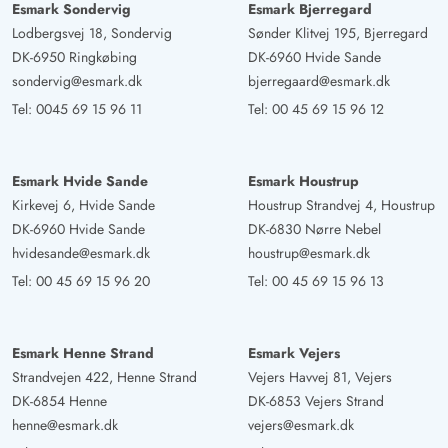
Esmark Sondervig
Esmark Bjerregard
Lodbergsvej 18, Sondervig
Sønder Klitvej 195, Bjerregard
DK-6950 Ringkøbing
DK-6960 Hvide Sande
sondervig@esmark.dk
bjerregaard@esmark.dk
Tel:
0045 69 15 96 11
Tel:
00 45 69 15 96 12
Esmark Hvide Sande
Esmark Houstrup
Kirkevej 6, Hvide Sande
Houstrup Strandvej 4, Houstrup
DK-6960 Hvide Sande
DK-6830 Nørre Nebel
hvidesande@esmark.dk
houstrup@esmark.dk
Tel:
00 45 69 15 96 20
Tel:
00 45 69 15 96 13
Esmark Henne Strand
Esmark Vejers
Strandvejen 422, Henne Strand
Vejers Havvej 81, Vejers
DK-6854 Henne
DK-6853 Vejers Strand
henne@esmark.dk
vejers@esmark.dk