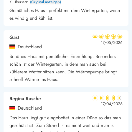
KI Übersetzt
(Original anzeigen)
Besonders schön ist es an regnerischen Tagen, wenn man das
Gemütliches Haus - perfekt mit dem Wintergarten, wenn
leise Plätschern des Regens auf dem Dach und die Aussicht
es windig und kühl ist.
auf die Natur genießen kann, während man selbst völlig
trocken bleibt.
Gast
5 von 5
Ferienhaus nur wenige Gehminuten von der Nordsee entfernt
5 von 5
5 out of 5
17/05/2026
Deutschland
Eines der besten Dinge an dem Ferienhaus in Houvig ist die
Schönes Haus mit gemütlicher Einrichtung. Besonders
kurze Entfernung zur Nordsee. In nur wenigen Minuten könnt
schön ist der Wintergarten, in dem man auch bei
ihr die kurze Strecke von 400 Metern bis zum Wasser
kühlerem Wetter sitzen kann. Die Wärmepumpe bringt
zurücklegen. Hier kann man schwimmen, mit Steinen spielen,
schnell Wärme ins Haus.
ein Picknick machen oder Sandburgen bauen. Auch wenn ihr
das Ferienhaus im Winter besucht, ist die Nordsee ein Besuch
wert. Die tosenden Wellen sind auch an einem frostigen Tag
Regina Rusche
4.5 von 5
4.5 von 5
4.5 out of 5
17/04/2026
atemberaubend.
Deutschland
Das Haus liegt gut eingebettet in einer Düne so das man
geschützt ist. Zum Strand ist es nicht weit und man ist