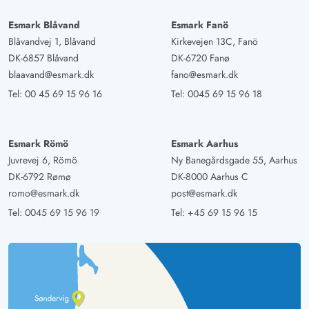
Gast
Esmark Blåvand
Esmark Fanö
5 von 5
5 von 5
5 out of 5
30/09/2024
Blåvandvej 1, Blåvand
Kirkevejen 13C, Fanö
Deutschland
DK-6857 Blåvand
DK-6720 Fanø
Ein schönes Ferienhaus, schön abgeschirmmt in einer
blaavand@esmark.dk
fano@esmark.dk
Düne. Ein separater Schuppen für Fahrräder,Terrasse
Tel:
00 45 69 15 96 16
Tel:
0045 69 15 96 18
rund ums Haus. Gepflegte Inneneinrichtung mit
Aktivitätsraumm. Ein entspannter Urlaub in dem
Ferienhaus.
Esmark Römö
Esmark Aarhus
Juvrevej 6, Römö
Ny Banegårdsgade 55, Aarhus
DK-6792 Rømø
DK-8000 Aarhus C
Janine Pawelzyk
5 von 5
romo@esmark.dk
post@esmark.dk
5 von 5
5 out of 5
20/09/2024
Deutschland
Tel:
0045 69 15 96 19
Tel:
+45 69 15 96 15
Ein tolles Ferienhaus mit einer tollen Einrichtung, wo es
an nichts fehlt. Das Haus ist sehr stilvoll eingerichtet, hat
einen tollen Außenwhirlpool, eine tolle Sauna , tolle
Badezimmer und überall tolle Sitzmöglichkeiten im
Freien. Wir waren mit 6 Erwachsenen dort und hatten