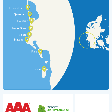
genug Platz, die Betten sind sehr bequem. Das Meer ist
zu Fuß gut zu erreichen und auch ein Bäcker ist in der
Nähe. Mitgebrachte Fahrräder kann man im
Nebengebäude einschließen. Des Weiteren ist das Haus
mit einer Feuerstelle und einem Gasgrill ausgestattet.
Fernseher für gemütliche Abende sind auch genügend
vorhanden.