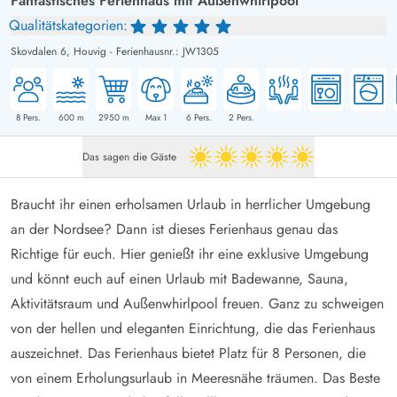
Fantastisches Ferienhaus mit Außenwhirlpool
Qualitätskategorien:
Skovdalen 6,
Houvig
-
Ferienhausnr.: JW1305
8
Pers.
600
m
2950
m
Max 1
6
Pers.
2
Pers.
Das sagen die Gäste
5 von 5
Braucht ihr einen erholsamen Urlaub in herrlicher Umgebung
an der Nordsee? Dann ist dieses Ferienhaus genau das
Richtige für euch. Hier genießt ihr eine exklusive Umgebung
und könnt euch auf einen Urlaub mit Badewanne, Sauna,
Aktivitätsraum und Außenwhirlpool freuen. Ganz zu schweigen
von der hellen und eleganten Einrichtung, die das Ferienhaus
auszeichnet. Das Ferienhaus bietet Platz für 8 Personen, die
von einem Erholungsurlaub in Meeresnähe träumen. Das Beste