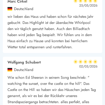
Marc Cirkel
Spiel spielen kann.
5 von 5
5 von 5
5 out of 5
25/05/2026
Schöner Außenbereich mit abgeschirmter Terrasse
Deutschland
im Skovdalen 6
wir lieben das Haus und haben schon für nächstes Jahr
Neben den vielen Möglichkeiten, sich die Zeit drinnen zu
gebucht. Das Highlight ist der überdachte Whirlpool
vertreiben, gibt es auch zahlreiche Gelegenheiten, die Zeit im
den wir täglich genutzt haben. Auch den Billiadtisch
Freien zu verbringen. Ob ihr nun Entspannung oder Aktivität
haben wird jeden Tag bespielt. Wir fühlen uns in dem
Haus einfach zu Hause und konnten bei herrlichem
suchen. Rund um das Ferienhaus verläuft eine große Terrasse
Wetter total entspannen und runterfahren.
mit verschiedenen Nischen. Dazu gehören ein geschützter
Bereich mit Loungemöbeln, ein sonniges Plätzchen mit
Liegestühlen und ein eingezäunter Bereich mit einem großen
Wolfgang Schubert
5 von 5
5 von 5
5 out of 5
02/03/2026
Sandkasten und einer Feuerstelle.
Deutschland
Nur 600 Meter bis zur Nordsee
Wie schon Ed Sheeran in seinem Song beschrieb: "
Vom Ferienhaus aus ist es ein schneller und einfacher
watching the sunset, over the castle on the hill". Das
Spaziergang hinunter zum langen, weißen Sandstrand, der das
Castle on the Hill -so haben wir das Häuschen jeden Tag
Markenzeichen von Houvig ist. Ihr seid nur 600 Meter von der
genannt, als wir es bei der Rückkehr unseres
Nordsee entfernt, wo die blauen Wellen der Nordsee auf
Strandspaziergangs betrachteten. alles perfekt, alles