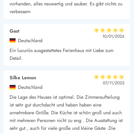
euch warten.
vorhanden, alles neuwertig und sauber. Es gibt nichts zu
verbessern
Gast
5 von 5
5 von 5
5 out of 5
10/01/2026
Deutschland
Ein luxuriös ausgestattetes Ferienhaus mit Liebe zum
Detail.
Silke Lemon
5 von 5
5 von 5
5 out of 5
07/11/2025
Deutschland
Die Lage des Hauses ist optimal. Die Zimmeraufteilung
ist sehr gut durchdacht und haben haben eine
annehmbare Größe. Die Küche ist schön groß und auch
mit mehreren Personen nicht zu eng . Die Ausstattung ist
sehr gut , auch für viele große und kleine Gäste .Die