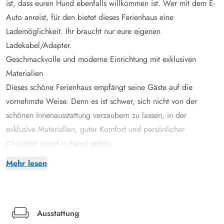
ist, dass euren Hund ebenfalls willkommen ist. Wer mit dem E-
Auto anreist, für den bietet dieses Ferienhaus eine
Lademöglichkeit. Ihr braucht nur eure eigenen
Ladekabel/Adapter.
Geschmackvolle und moderne Einrichtung mit exklusiven
Materialien
Dieses schöne Ferienhaus empfängt seine Gäste auf die
vornehmste Weise. Denn es ist schwer, sich nicht von der
schönen Innenausstattung verzaubern zu lassen, in der
exklusive Materialien, guter Komfort und persönlicher
Charakter Hand in Hand gehen.
Das Ferienhaus ist von oben bis unten komplett. Dem schwarz-
Mehr lesen
weißen Äußeren steht eine geschmackvolle Einrichtung in
grauen Farbtönen gegenüber, die gelegentlich durch farbige
Akzente wie schöne Kunstwerke und einzelne Möbel oder
Lampen aufgelockert wird. Im Wohnzimmer ergänzt ein
Ausstattung