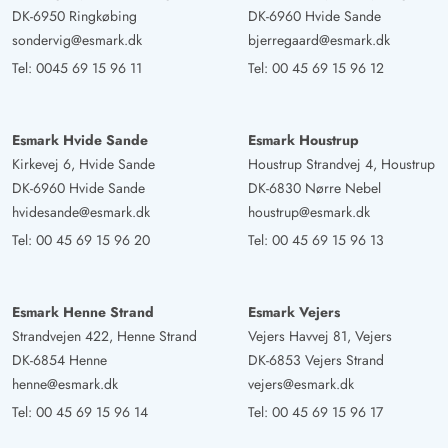
wir jetzt im Winter nicht nutzen konnten.
DK-6950 Ringkøbing
DK-6960 Hvide Sande
sondervig@esmark.dk
bjerregaard@esmark.dk
Jens Marx
Tel:
0045 69 15 96 11
Tel:
00 45 69 15 96 12
5 von 5
5 von 5
5 out of 5
04/02/2025
Deutschland
Das Haus war super eingerichtet. Wir haben uns rundum
Esmark Hvide Sande
Esmark Houstrup
wohlgefühlt
Kirkevej 6, Hvide Sande
Houstrup Strandvej 4, Houstrup
DK-6960 Hvide Sande
DK-6830 Nørre Nebel
hvidesande@esmark.dk
houstrup@esmark.dk
Silke Lemon
5 von 5
5 von 5
5 out of 5
Tel:
00 45 69 15 96 20
Tel:
00 45 69 15 96 13
22/11/2024
Deutschland
Sehr schönes Ferienhaus ! Dank der besonderen
Esmark Henne Strand
Esmark Vejers
Zimmeraufteilung, ist das Haus auch wirklich mit voller
Strandvejen 422, Henne Strand
Vejers Havvej 81, Vejers
Besetzung möglich. Keiner kommt jemanden zu nahe
DK-6854 Henne
DK-6853 Vejers Strand
oder in die Quere. Der Platz drinnen wie draußen ist bis
henne@esmark.dk
vejers@esmark.dk
aufs letzte Durchdacht und macht einen gemdlichen
Tel:
00 45 69 15 96 14
Tel:
00 45 69 15 96 17
wohlfühlfaktor .