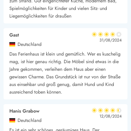
zum Strand. Gut eingerichteter Küche, modernem Bad,
Spielmöglichkeiten für Kinder und vielen Sitz- und
Liegemöglichkeiten für draußen
Gast
4 von 5
4 von 5
4 out of 5
31/08/2024
Deutschland
Das Ferienhaus ist klein und gemütlich. Wer es kuschelig
mag, ist hier genau richtig. Die Möbel sind etwas in die
Jahre gekommen, verleihen dem Haus aber einen
gewissen Charme. Das Grundstück ist nur von der Straße
aus einsehbar und groß genug, damit Hund und Kind
ausreichend toben können.
Hanis Grabow
4.5 von 5
4.5 von 5
4.5 out of 5
12/08/2024
Deutschland
Es ist ein sehr schönes, geräumiges Haus. Der