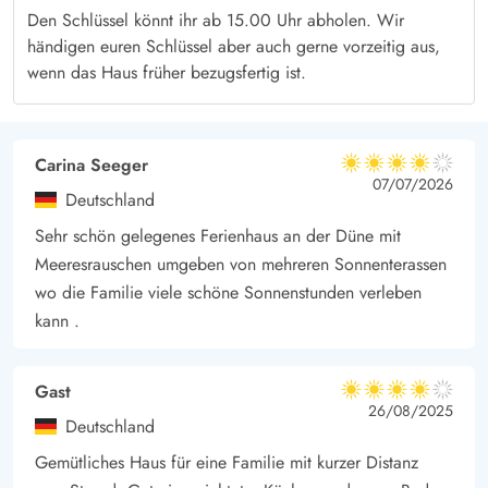
Ferienhaus mit Geschirrspüler – mehr Zeit für die Familie
Den Schlüssel könnt ihr ab 15.00 Uhr abholen. Wir
Niemand wünscht sich Ferien ohne einen Geschirrspüler, daher
händigen euren Schlüssel aber auch gerne vorzeitig aus,
ist natürlich auch einer in diesem Haus vorhanden. Lasst die
wenn das Haus früher bezugsfertig ist.
Maschine den Abwasch nach einem guten Essen erledigen und
nutzt stattdessen die Zeit mit der Familie und macht es euch
vor dem Kaminofen gemütlich oder unternehmt eine schöne
Carina Seeger
4 von 5
4 von 5
4 out of 5
07/07/2026
Tour zum Strand.
Deutschland
Sehr schön gelegenes Ferienhaus an der Düne mit
Meeresrauschen umgeben von mehreren Sonnenterassen
wo die Familie viele schöne Sonnenstunden verleben
kann .
Gast
4 von 5
4 von 5
4 out of 5
26/08/2025
Deutschland
Gemütliches Haus für eine Familie mit kurzer Distanz