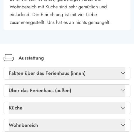
Wohnbereich mit Küche sind sehr gemütlich und
einladend. Die Einrichtung ist mit viel Liebe
zusammengestellt. Uns hat es an nichts gemangelt.
Ausstattung
Fakten über das Ferienhaus (innen)
Freies Glasfasernetz
Ja
Über das Ferienhaus (außen)
Heizung: Elektroheizkörper
Ja
Gartenmöbel
Ja
Küche
Kaminofen
Ja
Holzkohlegrill
Ja
Kühlschrank
Ja
Wohnbereich
Liegestühle
Ja