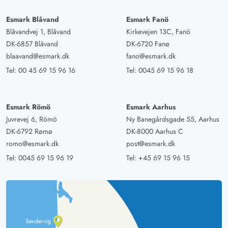
Esmark Blåvand
Esmark Fanö
Blåvandvej 1, Blåvand
Kirkevejen 13C, Fanö
DK-6857 Blåvand
DK-6720 Fanø
blaavand@esmark.dk
fano@esmark.dk
Tel:
00 45 69 15 96 16
Tel:
0045 69 15 96 18
Esmark Römö
Esmark Aarhus
Juvrevej 6, Römö
Ny Banegårdsgade 55, Aarhus
DK-6792 Rømø
DK-8000 Aarhus C
romo@esmark.dk
post@esmark.dk
Tel:
0045 69 15 96 19
Tel:
+45 69 15 96 15