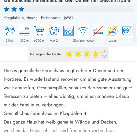
Gemütliches Ferienhaus an den Dünen mit Geschirrspüler
Klægdalen 4,
Houvig
-
Ferienhausnr.: J6961
6
Pers.
350
m
6500
m
Max 2
Glasfaserinternet
Laden
Das sagen die Gäste
4 von 5
Dieses gemütliche Ferienhaus liegt nah der Dünen und der
Nordsee. Es wurde laufend renoviert um eine gute Ausstattung
wie Kaminofen, Geschirrspüler, schickes Badezimmer und gute
Terrassen zu bieten – alles wichtig, um einen schönen Urlaub
mit der Familie zu verbringen.
Gemütliches Ferienhaus im Klægdalen 4
Das ganze Haus hat weiß gemalte Wände und Decken,
welches das Haus sehr hell und freundlich wirken lässt.