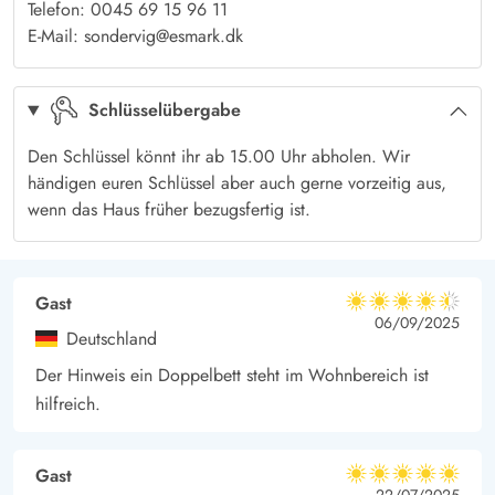
Telefon: 0045 69 15 96 11
anderen Jahreszeiten ein Erlebnis und ideal für einen langen
E-Mail: sondervig@esmark.dk
Spaziergang in guter Gesellschaft.
In Søndervig gibt es zahlreiche Einkaufsmöglichkeiten in
Schlüsselübergabe
verschiedenen Fachgeschäften und Supermärkten, sodass ihr
eure Urlaubseinkäufe erledigen könnt. Wenn ihr einen Ausflug
Den Schlüssel könnt ihr ab 15.00 Uhr abholen. Wir
händigen euren Schlüssel aber auch gerne vorzeitig aus,
machen wollt, ist es nur eine kurze Fahrt zum
wenn das Haus früher bezugsfertig ist.
Fischerort Hvide Sande, wo ihr die Hafenatmosphäre und
gemütliche Restaurants erleben könnt.
Gast
4.5 von 5
4.5 von 5
4.5 out of 5
06/09/2025
Deutschland
Der Hinweis ein Doppelbett steht im Wohnbereich ist
hilfreich.
Gast
5 von 5
22/07/2025