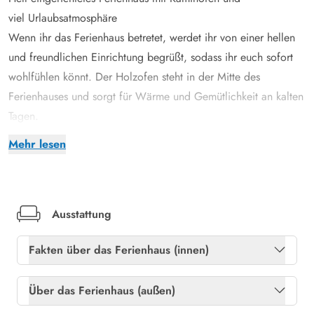
viel Urlaubsatmosphäre
Wenn ihr das Ferienhaus betretet, werdet ihr von einer hellen
und freundlichen Einrichtung begrüßt, sodass ihr euch sofort
wohlfühlen könnt. Der Holzofen steht in der Mitte des
Ferienhauses und sorgt für Wärme und Gemütlichkeit an kalten
Tagen.
Die meiste Zeit eures Urlaubs werdet ihr zweifellos im
Mehr lesen
kombinierten Wohn- und Küchenbereich verbringen. Hier könnt
ihr lustige Brettspiele spielen, während ihr die Küche im Auge
behaltet. Das Ferienhaus ist auch mit einer Waschmaschine
ausgestattet, sodass ihr immer saubere Kleidung haben werdet.
Ausstattung
Abends könnt ihr euch in eines der beiden Schlafzimmer
Fakten über das Ferienhaus (innen)
zurückziehen. Das eine Schlafzimmer verfügt über ein
Doppelbett, während ihr ein Etagenbett in dem 2.
Gratis internet
Ja
Über das Ferienhaus (außen)
Schlafzimmer findet. Das 2. Doppelbett im Ferienhaus befindet
Heizung: Elektroheizkörper
Ja
sich als Alkoven im Wohnzimmer.