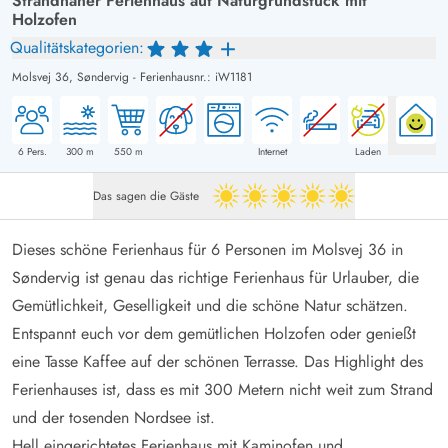
Strandnaher Ferienhaus auf Naturgrundstück mit
Holzofen
Qualitätskategorien:
Molsvej 36,
Søndervig
-
Ferienhausnr.: iW1181
6
Pers.
300
m
550
m
Internet
Laden
Das sagen die Gäste
5 von 5
Dieses schöne Ferienhaus für 6 Personen im Molsvej 36 in
Søndervig ist genau das richtige Ferienhaus für Urlauber, die
Gemütlichkeit, Geselligkeit und die schöne Natur schätzen.
Entspannt euch vor dem gemütlichen Holzofen oder genießt
eine Tasse Kaffee auf der schönen Terrasse. Das Highlight des
Ferienhauses ist, dass es mit 300 Metern nicht weit zum Strand
und der tosenden Nordsee ist.
Hell eingerichtetes Ferienhaus mit Kaminofen und