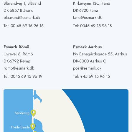
Blåvandvej 1, Blåvand
Kirkevejen 13C, Fanö
DK-6857 Blåvand
DK-6720 Fanø
blaavand@esmark.dk
fano@esmark.dk
Tel:
00 45 69 15 96 16
Tel:
0045 69 15 96 18
Esmark Römö
Esmark Aarhus
Juvrevej 6, Römö
Ny Banegårdsgade 55, Aarhus
DK-6792 Rømø
DK-8000 Aarhus C
romo@esmark.dk
post@esmark.dk
Tel:
0045 69 15 96 19
Tel:
+45 69 15 96 15