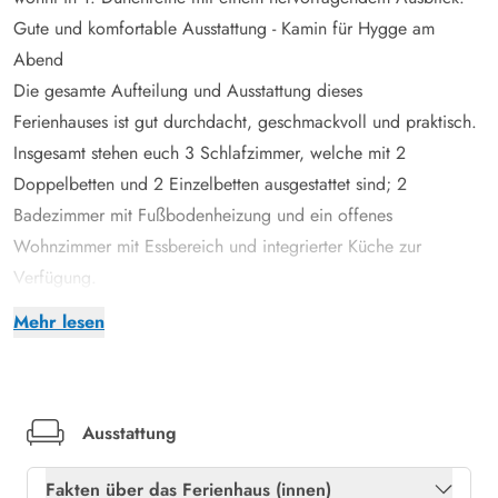
Gute und komfortable Ausstattung - Kamin für Hygge am
Abend
Die gesamte Aufteilung und Ausstattung dieses
Ferienhauses ist gut durchdacht, geschmackvoll und praktisch.
Insgesamt stehen euch 3 Schlafzimmer, welche mit 2
Doppelbetten und 2 Einzelbetten ausgestattet sind; 2
Badezimmer mit Fußbodenheizung und ein offenes
Wohnzimmer mit Essbereich und integrierter Küche zur
Verfügung.
Im gemütlich und stilvoll ausgestattetem Wohnbereich gibt es
Mehr lesen
eine Fußbodenheizung wobei ihr die Möglichkeit habt, an
kühleren Abenden den Kamin anzuheizen und es euch vor den
knisternden Flammen gemütlich zu machen.
Abgeschirmte Terrasse mit Gartenmöbeln, Grill und
Ausstattung
Liegestühlen im Nordsøvej 134
Fakten über das Ferienhaus (innen)
Ganz wichtig bei einem Ferienhaus ist natürlich auch der