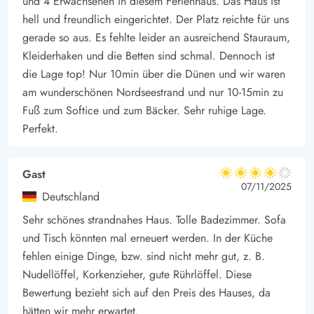
und 4 Erwachsenen in diesem Ferienhaus. Das Haus ist
hell und freundlich eingerichtet. Der Platz reichte für uns
gerade so aus. Es fehlte leider an ausreichend Stauraum,
Kleiderhaken und die Betten sind schmal. Dennoch ist
die Lage top! Nur 10min über die Dünen und wir waren
am wunderschönen Nordseestrand und nur 10-15min zu
Fuß zum Softice und zum Bäcker. Sehr ruhige Lage.
Perfekt.
Gast
4 von 5
4 von 5
4 out of 5
07/11/2025
Deutschland
Sehr schönes strandnahes Haus. Tolle Badezimmer. Sofa
und Tisch könnten mal erneuert werden. In der Küche
fehlen einige Dinge, bzw. sind nicht mehr gut, z. B.
Nudellöffel, Korkenzieher, gute Rührlöffel. Diese
Bewertung bezieht sich auf den Preis des Hauses, da
hätten wir mehr erwartet.