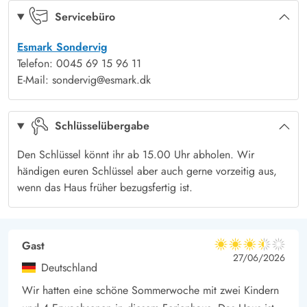
Servicebüro
Zentrum nur knappe 800 Meter entfernt von eurer
Terrasse: offen
Ja
Urlaubsadresse. Ihr erreicht den Ort entweder schnell mit dem
Esmark Sondervig
Auto oder aber sportlich aktiv mit dem Fahrrad. Ein Wander-
Telefon: 0045 69 15 96 11
und Fahrradweg führt direkt vom Ferienhausgebiet zu den
E-Mail: sondervig@esmark.dk
Einkaufsmöglichkeiten, welche gutsortierte Supermärkte, einen
Bäcker mit köstlichen Leckereien sowie gemütliche kleine
Schlüsselübergabe
Boutiquen, Eiscafés und Restaurants beinhalten.
Darüber hinaus bietet Søndervig natürlich auch Ausflugsziele
Den Schlüssel könnt ihr ab 15.00 Uhr abholen. Wir
händigen euren Schlüssel aber auch gerne vorzeitig aus,
wie das Sandskulpturenfestival.
wenn das Haus früher bezugsfertig ist.
Gast
3.5 von 5
3.5 von 5
3.5 out of 5
27/06/2026
Deutschland
Wir hatten eine schöne Sommerwoche mit zwei Kindern