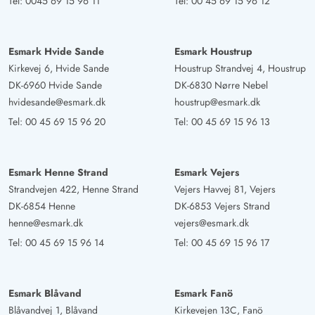
Tel:
0045 69 15 96 11
Tel:
00 45 69 15 96 12
Esmark Hvide Sande
Esmark Houstrup
Kirkevej 6, Hvide Sande
Houstrup Strandvej 4, Houstrup
DK-6960 Hvide Sande
DK-6830 Nørre Nebel
hvidesande@esmark.dk
houstrup@esmark.dk
Tel:
00 45 69 15 96 20
Tel:
00 45 69 15 96 13
Esmark Henne Strand
Esmark Vejers
Strandvejen 422, Henne Strand
Vejers Havvej 81, Vejers
DK-6854 Henne
DK-6853 Vejers Strand
henne@esmark.dk
vejers@esmark.dk
Tel:
00 45 69 15 96 14
Tel:
00 45 69 15 96 17
Esmark Blåvand
Esmark Fanö
Blåvandvej 1, Blåvand
Kirkevejen 13C, Fanö