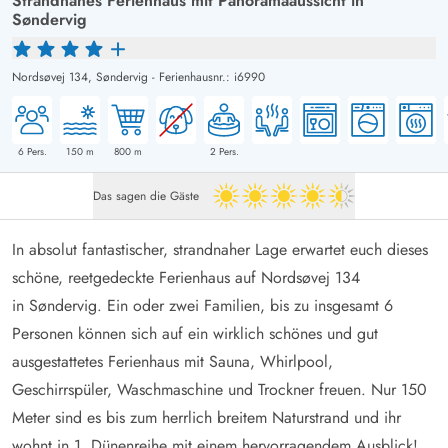
Strandnahes Ferienhaus mit Panoramaaussicht in
Søndervig
Nordsøvej 134,
Søndervig
-
Ferienhausnr.: i6990
6
Pers.
150
m
800
m
2
Pers.
Das sagen die Gäste
4.5 von 5
In absolut fantastischer, strandnaher Lage erwartet euch dieses
schöne, reetgedeckte Ferienhaus auf Nordsøvej 134
in Søndervig. Ein oder zwei Familien, bis zu insgesamt 6
Personen können sich auf ein wirklich schönes und gut
ausgestattetes Ferienhaus mit Sauna, Whirlpool,
Geschirrspüler, Waschmaschine und Trockner freuen. Nur 150
Meter sind es bis zum herrlich breitem Naturstrand und ihr
wohnt in 1. Dünenreihe mit einem hervorragendem Ausblick!