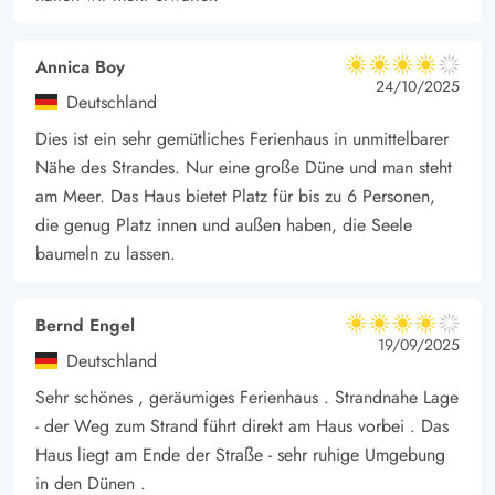
Annica Boy
4 von 5
4 von 5
4 out of 5
24/10/2025
Deutschland
Dies ist ein sehr gemütliches Ferienhaus in unmittelbarer
Nähe des Strandes. Nur eine große Düne und man steht
am Meer. Das Haus bietet Platz für bis zu 6 Personen,
die genug Platz innen und außen haben, die Seele
baumeln zu lassen.
Bernd Engel
4 von 5
4 von 5
4 out of 5
19/09/2025
Deutschland
Sehr schönes , geräumiges Ferienhaus . Strandnahe Lage
- der Weg zum Strand führt direkt am Haus vorbei . Das
Haus liegt am Ende der Straße - sehr ruhige Umgebung
in den Dünen .