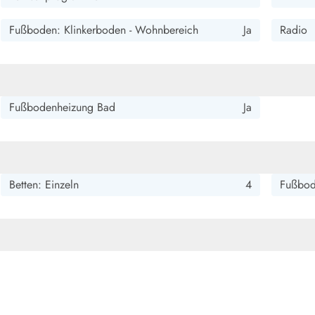
smark Blavand
Esmark Vejers
Esmark Henne
Esmark Römö
Esmark Hv
Fußboden: Klinkerboden - Wohnbereich
Ja
Radio
Fußbodenheizung Bad
Ja
Betten: Einzeln
4
Fußbod