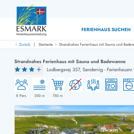
FERIENHAUS SUCHEN
|
Zurück
Startseite
Strandnahes Ferienhaus mit Sauna und Bade
Last Minute
Last Minute
Strandnahes Ferienhaus mit Sauna und Badewanne
Neu bei uns!
Lodbergsvej 357,
Søndervig
-
Ferienhausnr.
Neue Ferienhäuser bei ESMARK
Ferienhäuser mit Pool
Ferienhäuser
Neurenovierte Ferienhäuser
Ferienh
Ferienhäuser mit Endreinigung inklusive
Ferienhä
Ferienhäuser dicht am Strand
Ferienhä
8
Pers.
200
m
750
m
Ferienhäuser mit Internet
Ferienh
Ferienhäuser neu gebaut
Ferienhä
Ferienhäuser mit Sauna
Luxus Fe
Ferienhäuser Nicht-Raucher
Ferienh
Ferienhäuser mit Aussicht
Ferienh