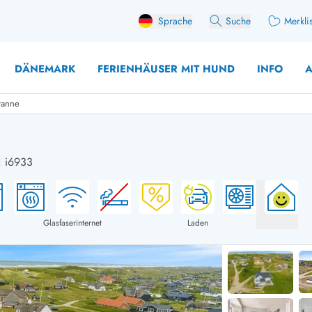
Sprache
Suche
Merkli
DÄNEMARK
FERIENHÄUSER MIT HUND
INFO
A
wanne
: i6933
 mit Hund
äuser mit Sonntagswechsel
Ferienhaus für 
user mit Aktivitätsraum
Ferienhaus für 
user mit Ladestation (E-Auto)
Ferienhaus für 
Glasfaserinternet
Laden
äuser mit Kaminofen
Ferienhaus für 
user mit Kindern
Ferienhäuser im 
rienhäuser
Ferienhäuser i
äuser mit Nebensaionrabatt
Ferienhäuser im 
aus für 2 Personen
Ferienhäuser im