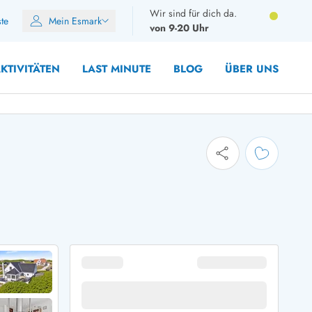
Wir sind für dich da.
ste
Mein Esmark
von 9-20 Uhr
KTIVITÄTEN
LAST MINUTE
BLOG
ÜBER UNS
10 Personen
12 Personen
14 Personen
Gruppen
Frühjahr
m Sommer
Herbst
 Winter