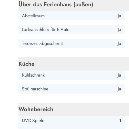
Über das Ferienhaus (außen)
Wandern in Dänemark
Wasserski in Dänemark
Abstellraum
Ja
Segeln in Dänemark
Kultur in Dänemark
Ladeanschluss für E-Auto
Ja
Historische Museen
Sehenswürdigkeiten
Terrasse: abgeschirmt
Ja
Kunstmuseen
Kunsthandwerk und Galerien
Essen und Trinken
Küche
Einkaufen und Shopping
Weihnachten in Dänemark
Kühlschrank
Ja
Heiraten in Dänemark
Wikinger in Dänemark
Spülmaschine
Ja
Hygge
Pyt
Wohnbereich
DVD-Spieler
1