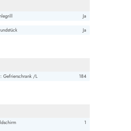
legrill
Ja
rundstück
Ja
: Gefrierschrank /L
184
ldschirm
1