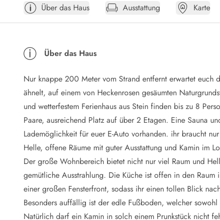
Über das Haus
Ausstattung
Karte
Öffnungszeiten
Anreise
Abreise
Ferienhaus ABC
Über das Haus
Häufige Fragen zur Buchung
Nebenkosten (Strom, Wasser usw...)
Nur knappe 200 Meter vom Strand entfernt erwartet euch di
Verleihservice
Reisescheckliste
ähnelt, auf einem von Heckenrosen gesäumten Naturgrunds
Endreinigung
und wetterfestem Ferienhaus aus Stein finden bis zu 8 Per
Gutschein
Paare, ausreichend Platz auf über 2 Etagen. Eine Sauna u
Frühbucher
Lademöglichkeit für euer E-Auto vorhanden. ihr braucht nu
Mietbedingungen
Helle, offene Räume mit guter Ausstattung und Kamin im L
Info
Der große Wohnbereich bietet nicht nur viel Raum und Hell
Reiseführer Dänemark
Tipps für Urlaub in Dänemark
gemütliche Ausstrahlung. Die Küche ist offen in den Raum in
Wetter in Dänemark
einer großen Fensterfront, sodass ihr einen tollen Blick na
Saisonzeiten
Besonders auffällig ist der edle Fußboden, welcher sowohl 
Badesicherheit im Meer
Natürlich darf ein Kamin in solch einem Prunkstück nicht f