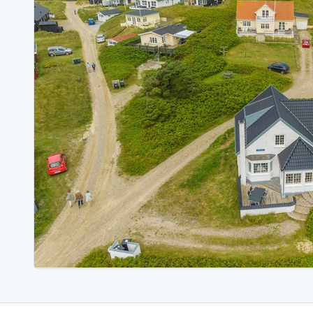
Ferienhäuser mit Whirlpool
Ferienh
Ferienhäuser mit Freitagswechsel
Ferienh
Ferienhäuser für Angler
Ferienh
Ferienhäuser Bjerregard
Ferienhäuser Blavand
Ferienhäuser Hvide S
Ferienhäuser Argab
Ferienh
Ferienhäuser in Arrild
Ferienh
Ferienhäuser Bjerregard
Ferienh
Ferienhäuser Blavand
Ferienhä
Ferienhäuser Bork Havn
Ferienh
Ferienhäuser Fjand
Ferienh
Ferienhäuser Fanö
Ferienh
Ferienhäuser Graerup Strand
Ferienh
Ferienhäuser Haurvig
Ferienh
Ferienhäuser Henne Strand
Ferienhä
Esmark Reisecurity
Esmark KidsVIP
Esmark VIP Partnervorteile
Vorteil
Praktische Informationen