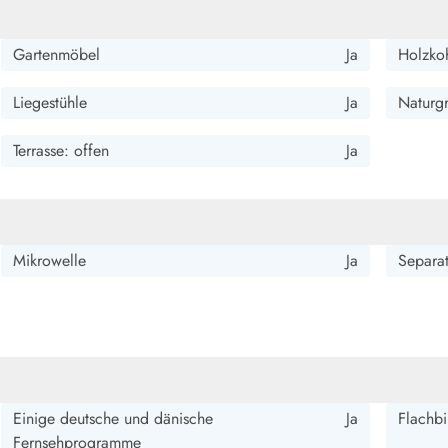
Gartenmöbel
Ja
Holzkoh
Liegestühle
Ja
Naturg
Terrasse: offen
Ja
Mikrowelle
Ja
Separat
Einige deutsche und dänische
Ja
Flachbi
Fernsehprogramme