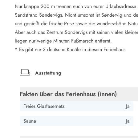
LEGOLAND® Rabatt
Nur knappe 200 m trennen euch von eurer Urlaubsadresse 
Urlaub mit Kindern
Sandstrand Søndervigs. Nicht umsonst ist Søndervig und de
Urlaub mit Hund
und genießt die frische Prise sowie die wunderschöne Natu
Urlaub am Strand
Aber auch das Zentrum Søndervigs mit seinen vielen kleine
Urlaub in der Natur
Finde Bernstein am Strand
liegen nur wenige Minuten Fußmarsch entfernt.
Indoorspielländer in Dänemark
* Es gibt nur 3 deutsche Kanäle in diesem Ferienhaus
Zoos und Tierparks in Dänemark
Freizeitparks in Dänemark
Sport
Ausstattung
Angeln in Dänemark
Bowling in Dänemark
Minigolf spielen in Dänemark
Fakten über das Ferienhaus (innen)
Schwimmhallen und Badeländer
Freies Glasfasernetz
Ja
Golfen in Dänemark
Fitnesscenter in Dänemark
Sauna
Ja
Fahrradfahren in Dänemark
Reiten in Dänemark
Surfen in Dänemark