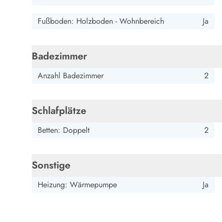
Esmark Bjerregard
Esmark Sondervig
Esmark Houstrup
Esmark Fanö
E
Kontakt & Öffnungszeiten
Fußboden: Holzboden - Wohnbereich
Ja
Qualität seit 1965
Über uns
Nachhaltigkeit
Badezimmer
Das sagen unsere Gäste
Newsletter
Anzahl Badezimmer
2
Sponsoren - Esmark unterstützt
Mietbedingungen
Datenschutzerklärung
Schlafplätze
Impressum
Betten: Doppelt
2
Presse
Sonstige
Heizung: Wärmepumpe
Ja