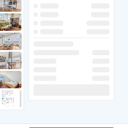
er Weihnachten
r Silvester
 Nymindegab
ömö
 Ringköbing Fjord
ndervig
odbjerge
 Thorsminde
erso Klit
ers Strand
ster Husby