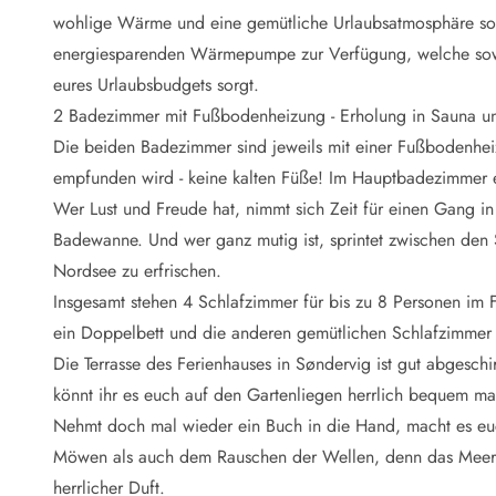
Naturschutz
wohlige Wärme und eine gemütliche Urlaubsatmosphäre sorg
Webcam Dänemark
energiesparenden Wärmepumpe zur Verfügung, welche sow
Ferienhauskatalog
Fotowettbewerb
eures Urlaubsbudgets sorgt.
Karte
2 Badezimmer mit Fußbodenheizung - Erholung in Sauna 
Vorteile bei uns
Die beiden Badezimmer sind jeweils mit einer Fußbodenhei
Reisecurity
empfunden wird - keine kalten Füße! Im Hauptbadezimmer er
Esmark KidsVIP
Wer Lust und Freude hat, nimmt sich Zeit für einen Gang in
Esmark VIP - Partnervorteile und Rabatte
Badewanne. Und wer ganz mutig ist, sprintet zwischen den
Preisgarantie
Keine Kaution
Nordsee zu erfrischen.
Gästebewertungen
Insgesamt stehen 4 Schlafzimmer für bis zu 8 Personen im 
Gratis WLAN
ein Doppelbett und die anderen gemütlichen Schlafzimmer s
Rabatt
Die Terrasse des Ferienhauses in Søndervig ist gut abgeschi
We love people
könnt ihr es euch auf den Gartenliegen herrlich bequem mac
Nehmt doch mal wieder ein Buch in die Hand, macht es eu
Freizeit
Esmark VIP Partnervorteile
Möwen als auch dem Rauschen der Wellen, denn das Meer 
Esmark KidsVIP
herrlicher Duft.