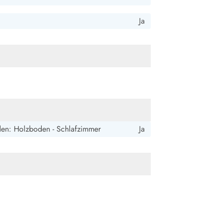
ide Sande
Das Team im Hintergrund
Ja
en: Holzboden - Schlafzimmer
Ja