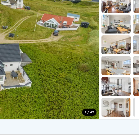
aus für 4 Personen
Ferienhäuser üb
aus für 6 Personen
Ferienhäuser übe
aus für 8 Personen
ande
Ferienhäuser Sondervig
äuser Ho
Ferienhäuser in
äuser Houstrup
Ferienhäuser R
äuser Houvig
Ferienhäuser am
user auf Holmsland Klit
Ferienhäuser So
äuser in Holmsland
Ferienhäuser Sk
äuser Hvide Sande
Ferienhäuser in
äuser Jegum
Ferienhäuser Ved
äuser Klegod
Ferienhäuser Vej
äuser Lodbjerg Hede
Ferienhäuser Ve
user Nr. Lyngvig
1 / 42
e bei uns