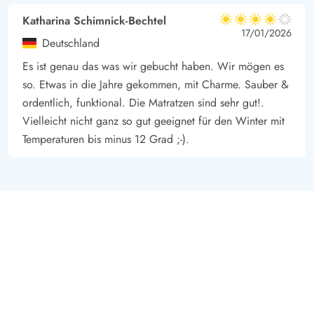
Katharina Schimnick-Bechtel
4 von 5
4 von 5
4 out of 5
17/01/2026
Deutschland
Es ist genau das was wir gebucht haben. Wir mögen es
so. Etwas in die Jahre gekommen, mit Charme. Sauber &
ordentlich, funktional. Die Matratzen sind sehr gut!.
Vielleicht nicht ganz so gut geeignet für den Winter mit
Temperaturen bis minus 12 Grad ;-).