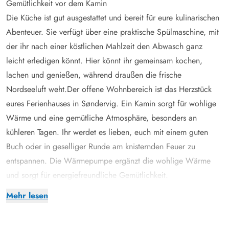
Gemütlichkeit vor dem Kamin
Die Küche ist gut ausgestattet und bereit für eure kulinarischen
Abenteuer. Sie verfügt über eine praktische Spülmaschine, mit
der ihr nach einer köstlichen Mahlzeit den Abwasch ganz
leicht erledigen könnt. Hier könnt ihr gemeinsam kochen,
lachen und genießen, während draußen die frische
Nordseeluft weht.Der offene Wohnbereich ist das Herzstück
eures Ferienhauses in Søndervig. Ein Kamin sorgt für wohlige
Wärme und eine gemütliche Atmosphäre, besonders an
kühleren Tagen. Ihr werdet es lieben, euch mit einem guten
Buch oder in geselliger Runde am knisternden Feuer zu
entspannen. Die Wärmepumpe ergänzt die wohlige Wärme
und sorgt für energiefreundliche Gemütlichkeit.
Das Ferienhaus hat zwei Schlafzimmer. In einem der Zimmer
Mehr lesen
findet ihr ein Doppelbett, das zweite Schlafzimmer ist mit zwei
Einzelbetten ausgestattet. Ein Rückzugsort für erholsame