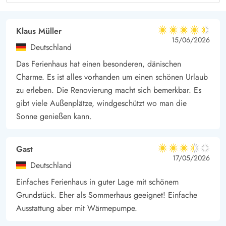
Klaus Müller
4.5 von 5
4.5 von 5
4.5 out of 5
15/06/2026
Deutschland
Das Ferienhaus hat einen besonderen, dänischen
Charme. Es ist alles vorhanden um einen schönen Urlaub
zu erleben. Die Renovierung macht sich bemerkbar. Es
gibt viele Außenplätze, windgeschützt wo man die
Sonne genießen kann.
Gast
3.5 von 5
3.5 von 5
3.5 out of 5
17/05/2026
Deutschland
Einfaches Ferienhaus in guter Lage mit schönem
Grundstück. Eher als Sommerhaus geeignet! Einfache
Ausstattung aber mit Wärmepumpe.