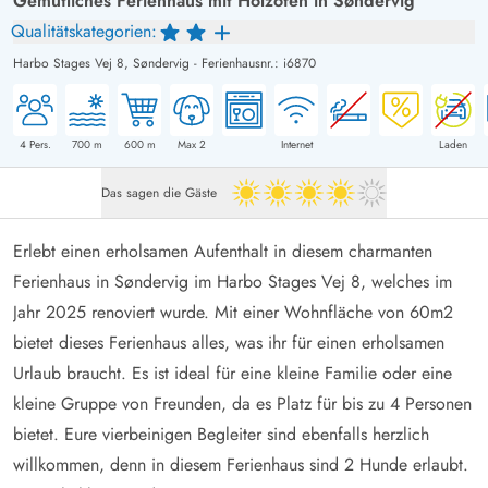
Gemütliches Ferienhaus mit Holzofen in Søndervig
Qualitätskategorien:
Harbo Stages Vej 8,
Søndervig
-
Ferienhausnr.: i6870
4
Pers.
700
m
600
m
Max 2
Internet
Laden
Das sagen die Gäste
4 von 5
Erlebt einen erholsamen Aufenthalt in diesem charmanten
Ferienhaus in Søndervig im Harbo Stages Vej 8, welches im
Jahr 2025 renoviert wurde. Mit einer Wohnfläche von 60m2
bietet dieses Ferienhaus alles, was ihr für einen erholsamen
Urlaub braucht. Es ist ideal für eine kleine Familie oder eine
kleine Gruppe von Freunden, da es Platz für bis zu 4 Personen
bietet. Eure vierbeinigen Begleiter sind ebenfalls herzlich
willkommen, denn in diesem Ferienhaus sind 2 Hunde erlaubt.