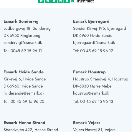
Esmark Sondervig
Esmark Bjerregard
Lodbergsvej 18, Sondervig
Sønder Klitvej 195, Bjerregard
DK-6950 Ringkøbing
DK-6960 Hvide Sande
sondervig@esmark.dk
bjerregaard@esmark.dk
Tel:
0045 69 15 96 11
Tel:
00 45 69 15 96 12
Esmark Hvide Sande
Esmark Houstrup
Kirkevej 6, Hvide Sande
Houstrup Strandvej 4, Houstrup
DK-6960 Hvide Sande
DK-6830 Nørre Nebel
hvidesande@esmark.dk
houstrup@esmark.dk
Tel:
00 45 69 15 96 20
Tel:
00 45 69 15 96 13
Esmark Henne Strand
Esmark Vejers
Strandvejen 422, Henne Strand
Vejers Havvej 81, Vejers