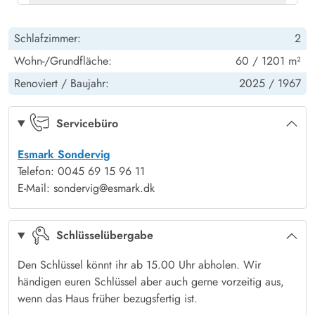
Für den täglichen Bedarf könnt ihr bequem eure Einkäufe
Betten: Einzeln
2
Terrasse: überdacht
Ja
Heizung: Wärmepumpe
Ja
erledigen, denn verschiedene Supermärkte findet ihr in
Schlafzimmer:
2
Søndervig, das ca. 600 m entfernt liegt. Hier findet ihr auch
Fußboden: Holzlaminat - Schlafzimmer
Ja
Wohn-/Grundfläche:
60 / 1201 m²
verschiedene Restaurants, aber auch das Erlebnisbad Lalandia,
welches bestimmt bei den jüngeren Familienmitgliedern
Renoviert /
Baujahr:
2025 /
1967
großen Anklang finden wird. Erkundet mit dem Rad die
Umgebung und ihr werdet mit frisch aufgeladenen Batterien
Servicebüro
wieder in den Alltag zurückkehren können.
Esmark Sondervig
Telefon: 0045 69 15 96 11
E-Mail: sondervig@esmark.dk
Schlüsselübergabe
Den Schlüssel könnt ihr ab 15.00 Uhr abholen. Wir
händigen euren Schlüssel aber auch gerne vorzeitig aus,
wenn das Haus früher bezugsfertig ist.