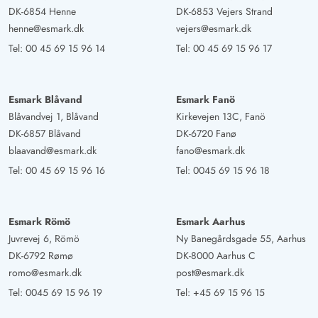
DK-6854 Henne
DK-6853 Vejers Strand
henne@esmark.dk
vejers@esmark.dk
Tel:
00 45 69 15 96 14
Tel:
00 45 69 15 96 17
Esmark Blåvand
Esmark Fanö
Blåvandvej 1, Blåvand
Kirkevejen 13C, Fanö
DK-6857 Blåvand
DK-6720 Fanø
blaavand@esmark.dk
fano@esmark.dk
Tel:
00 45 69 15 96 16
Tel:
0045 69 15 96 18
Esmark Römö
Esmark Aarhus
Juvrevej 6, Römö
Ny Banegårdsgade 55, Aarhus
DK-6792 Rømø
DK-8000 Aarhus C
romo@esmark.dk
post@esmark.dk
Tel:
0045 69 15 96 19
Tel:
+45 69 15 96 15