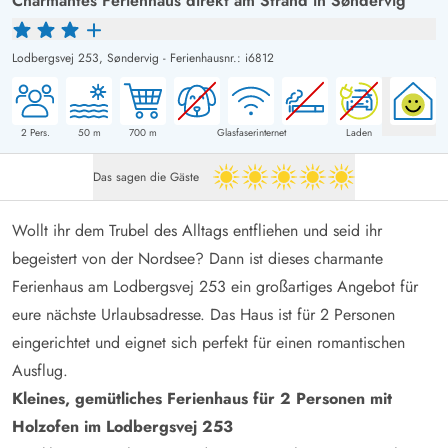
Charmantes Ferienhaus direkt am Strand in Søndervig
Lodbergsvej 253,
Søndervig
-
Ferienhausnr.: i6812
2
Pers.
50
m
700
m
Glasfaserinternet
Laden
Das sagen die Gäste
5 von 5
Wollt ihr dem Trubel des Alltags entfliehen und seid ihr
begeistert von der Nordsee? Dann ist dieses charmante
Ferienhaus am Lodbergsvej 253 ein großartiges Angebot für
eure nächste Urlaubsadresse. Das Haus ist für 2 Personen
eingerichtet und eignet sich perfekt für einen romantischen
Ausflug.
Kleines, gemütliches Ferienhaus für 2 Personen mit
Holzofen im Lodbergsvej 253