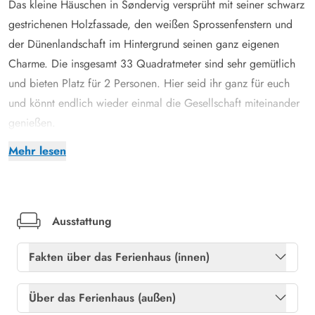
Das kleine Häuschen in Søndervig versprüht mit seiner schwarz
gestrichenen Holzfassade, den weißen Sprossenfenstern und
der Dünenlandschaft im Hintergrund seinen ganz eigenen
Charme. Die insgesamt 33 Quadratmeter sind sehr gemütlich
und bieten Platz für 2 Personen. Hier seid ihr ganz für euch
und könnt endlich wieder einmal die Gesellschaft miteinander
genießen.
Die Küche ist mit einem Mini-Backofen und einem Kochfeld
Mehr lesen
ausgestattet. Das Esszimmer und das Wohnzimmer sind
miteinander verbunden. Wenn die Dunkelheit hereinbricht,
einfach mit einem Glas Rotwein auf die Couch setzen und den
knisternden Flammen des Ofens zuschauen. Auf dem Fernseher
Ausstattung
ist es möglich, Filme und Serien zu streamen. Es gibt jedoch
Fakten über das Ferienhaus (innen)
keine normalen deutschen Fernsehsender in diesem Ferienhaus.
Es gibt ein separates Schlafzimmer mit Doppelbett und das
Freies Glasfasernetz
Ja
Über das Ferienhaus (außen)
Badezimmer ist mit Fußbodenheizung ausgestattet. Kalte Füße