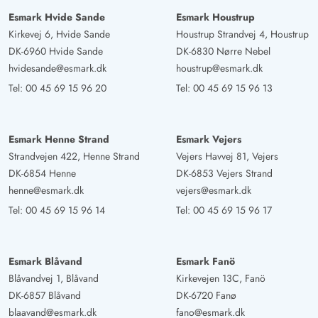
Esmark Hvide Sande
Esmark Houstrup
Kirkevej 6, Hvide Sande
Houstrup Strandvej 4, Houstrup
DK-6960 Hvide Sande
DK-6830 Nørre Nebel
hvidesande@esmark.dk
houstrup@esmark.dk
Tel:
00 45 69 15 96 20
Tel:
00 45 69 15 96 13
Esmark Henne Strand
Esmark Vejers
Strandvejen 422, Henne Strand
Vejers Havvej 81, Vejers
DK-6854 Henne
DK-6853 Vejers Strand
henne@esmark.dk
vejers@esmark.dk
Tel:
00 45 69 15 96 14
Tel:
00 45 69 15 96 17
Esmark Blåvand
Esmark Fanö
Blåvandvej 1, Blåvand
Kirkevejen 13C, Fanö
DK-6857 Blåvand
DK-6720 Fanø
blaavand@esmark.dk
fano@esmark.dk