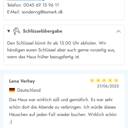
Søndervig
ist ein beliebtes Urlaubsgebiet mit viel Leben und
Telefon: 0045 69 15 96 11
guter Stimmung, besonders im Sommer. In nur 700 Meter vom
E-Mail: sondervig@esmark.dk
Zentrum Entfernung, in dem es Einkaufsmöglichkeiten, kleine
Läden und Restaurants gib, findet ihr Zerstreuung. Vielleicht
Schlüsselübergabe
solltet ihr euch nach dem Grillen auf der Terrasse in einem der
Eiscafés eine köstliche Erfrischung gönnen?
Den Schlüssel könnt ihr ab 15.00 Uhr abholen. Wir
händigen euren Schlüssel aber auch gerne vorzeitig aus,
* Zu diesem Ferienhaus gehört nur ein Parkplatz, welcher ca.
wenn das Haus früher bezugsfertig ist.
50m vom Haus entfernt ist, da das Haus sich den Parkplatz mit
den umliegenden Ferienhäusern teilt.
*es gibt 3 deutsche Fernsehsender
Lena Verhey
5 von 5
5 von 5
5 out of 5
27/06/2025
Deutschland
Das Haus war wirklich süß und gemütlich. Es war sehr
schön dort die Abende zu verbringen. Ich würde dieses
Häuschen auf jeden Fall wieder buchen. Wirklich schön
:)