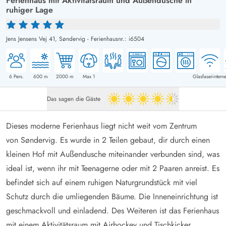
Ferienhaus mit Aktivitätsraum und Außendusche in
ruhiger Lage
Jens Jensens Vej 41,
Søndervig
-
Ferienhausnr.: i6504
6
Pers.
600
m
2000
m
Max 1
Glasfaserinterne
Das sagen die Gäste
4.5 von 5
Dieses moderne Ferienhaus liegt nicht weit vom Zentrum
von Søndervig. Es wurde in 2 Teilen gebaut, dir durch einen
kleinen Hof mit Außendusche miteinander verbunden sind, was
ideal ist, wenn ihr mit Teenagerne oder mit 2 Paaren anreist. Es
befindet sich auf einem ruhigen Naturgrundstück mit viel
Schutz durch die umliegenden Bäume. Die Inneneinrichtung ist
geschmackvoll und einladend. Des Weiteren ist das Ferienhaus
mit einem Aktivitätsraum mit Airhockey und Tischkicker