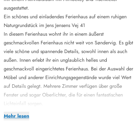
ausgestattet.
Ein schönes und einladendes Ferienhaus auf einem ruhigen
Naturgrundstück im Jens Jensens Vej 41
In diesem Ferienhaus wohnt ihr in einem äußerst
geschmackvollen Ferienhaus nicht weit von Søndervig. Es gibt
viele schöne und spannende Details, sowohl innen als auch
außen. Innen erlebt ihr ein unglaublich helles und
geschmackvoll eingerichtetes Ferienhaus. Bei der Auswahl der
Möbel und anderer Einrichtungsgegenstände wurde viel Wert
auf Details gelegt. Mehrere Zimmer verfügen über große
Fenster und sogar Oberlichter, die für einen fantastischen
Lichteinfall sorgen.
Die ganze Familie kann es sich im westlichen Teil des
Mehr lesen
Ferienhauses gemütlich machen, wo man zusammen kochen,
essen und entspannen kann. Für die typische
Ferienhausatmosphäre sorgt der Holzofen im Wohnbereich,