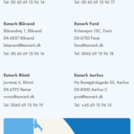
Tel:
00 45 69 15 96 14
Tel:
00 45 69 15 96 17
und auch nicht weit entfernt zum Ortskern. Das Haus ist
toll und modern ausgestattet. Strom günstige
Fußbodenheizung im ganzen Haus macht das Haus rund
Esmark Blåvand
Esmark Fanö
um die Uhr angenehm warm. Das Haus hat eine super
Blåvandvej 1, Blåvand
Kirkevejen 13C, Fanö
große Terrasse und ganz viele Fenster, welche einem das
DK-6857 Blåvand
DK-6720 Fanø
Gefühl geben, direkt mit der Natur verbunden zu sein.
blaavand@esmark.dk
fano@esmark.dk
Die Außendusche ist nach Saunagang eine tolle
Tel:
00 45 69 15 96 16
Tel:
0045 69 15 96 18
Abkühlung. Das Bad lässt ebenfalls keine Wünsche offen
und ist hochwertig, geräumig ausgestattet. Rundum ein
geniales Haus mit einem teil überdachter Terasse. Wir
Esmark Römö
Esmark Aarhus
kommen wieder.
Juvrevej 6, Römö
Ny Banegårdsgade 55, Aarhus
DK-6792 Rømø
DK-8000 Aarhus C
romo@esmark.dk
post@esmark.dk
Gast
5 von 5
Tel:
0045 69 15 96 19
Tel:
+45 69 15 96 15
5 von 5
5 out of 5
23/10/2024
Deutschland
Modern auf dem neusten Stand. wie Zuhause. Einfach
super