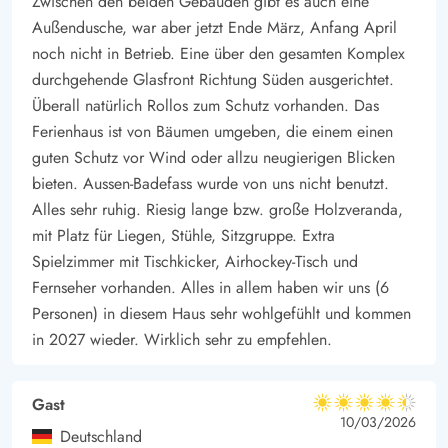
Zwischen den beiden Gebäuden gibt es auch eine
Außendusche, war aber jetzt Ende März, Anfang April
noch nicht in Betrieb. Eine über den gesamten Komplex
durchgehende Glasfront Richtung Süden ausgerichtet.
Überall natürlich Rollos zum Schutz vorhanden. Das
Ferienhaus ist von Bäumen umgeben, die einem einen
guten Schutz vor Wind oder allzu neugierigen Blicken
bieten. Aussen-Badefass wurde von uns nicht benutzt.
Alles sehr ruhig. Riesig lange bzw. große Holzveranda,
mit Platz für Liegen, Stühle, Sitzgruppe. Extra
Spielzimmer mit Tischkicker, Airhockey-Tisch und
Fernseher vorhanden. Alles in allem haben wir uns (6
Personen) in diesem Haus sehr wohlgefühlt und kommen
in 2027 wieder. Wirklich sehr zu empfehlen.
Gast
4.5 von 5
4.5 von 5
4.5 out of 5
10/03/2026
Deutschland