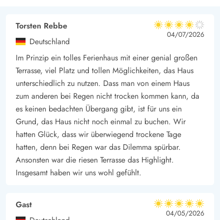
verschiedene Boutiquen findet. Außerdem findet ihr immer
Torsten Rebbe
eine spannende Aktivität, wenn ihr in Søndervig seid, wie z.B.
4 von 5
4 von 5
4 out of 5
04/07/2026
das Sandskulpturenfestival.
Deutschland
Im Prinzip ein tolles Ferienhaus mit einer genial großen
Terrasse, viel Platz und tollen Möglichkeiten, das Haus
unterschiedlich zu nutzen. Dass man von einem Haus
zum anderen bei Regen nicht trocken kommen kann, da
es keinen bedachten Übergang gibt, ist für uns ein
Grund, das Haus nicht noch einmal zu buchen. Wir
hatten Glück, dass wir überwiegend trockene Tage
hatten, denn bei Regen war das Dilemma spürbar.
Ansonsten war die riesen Terrasse das Highlight.
Insgesamt haben wir uns wohl gefühlt.
Gast
5 von 5
5 von 5
5 out of 5
04/05/2026