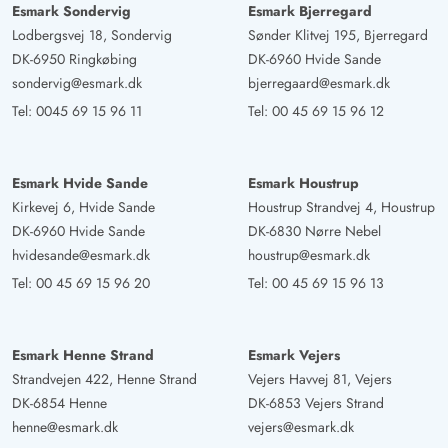
Esmark Sondervig
Esmark Bjerregard
geeignet. Die großen Fensterfronten geben ein tollen
Lodbergsvej 18, Sondervig
Sønder Klitvej 195, Bjerregard
Ausblick in den bewaldeten Garten, der nicht einsehbar
DK-6950 Ringkøbing
DK-6960 Hvide Sande
ist und somit viel Privatsphäre bietet.
sondervig@esmark.dk
bjerregaard@esmark.dk
Tel:
0045 69 15 96 11
Tel:
00 45 69 15 96 12
Sascha Füchtner
4 von 5
4 von 5
4 out of 5
18/11/2024
Deutschland
Esmark Hvide Sande
Esmark Houstrup
Wir haben dieses Ferienhaus jetzt zum dritten Mal
Kirkevej 6, Hvide Sande
Houstrup Strandvej 4, Houstrup
besucht. Es hat eine super private und ruhige Lage. Für
DK-6960 Hvide Sande
DK-6830 Nørre Nebel
einen Urlaub mit Hund sehr gut geeignet. Wir brauchten
hvidesande@esmark.dk
houstrup@esmark.dk
Hilfe mit der Heizungsanlage und Esmark hat uns schnell
Tel:
00 45 69 15 96 20
Tel:
00 45 69 15 96 13
geholfen.
Esmark Henne Strand
Esmark Vejers
Philipp Bastian
5 von 5
Strandvejen 422, Henne Strand
Vejers Havvej 81, Vejers
5 von 5
5 out of 5
31/10/2024
Deutschland
DK-6854 Henne
DK-6853 Vejers Strand
henne@esmark.dk
vejers@esmark.dk
Das Haus liegt in einer tollen Lage Fuß weit zum Strand