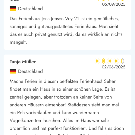
5 von 5
5 von 5
5 out of 5
05/09/2025
Deutschland
Das Ferienhaus Jens Jensen Vey 21 ist ein gemütliches,
sonniges und gut ausgestattetes Ferienhaus. Man sieht
das es auch privat genutzt wird, da es wirklich an nichts
mangelt.
Tanja Müller
4.5 von 5
4.5 von 5
4.5 out of 5
02/06/2025
Deutschland
Mache Ferien in diesem perfekten Ferienhaus! Selten
findet man ein Haus in so einer schönen Lage. Es ist
zentral gelegen, aber trotzdem an keiner Seite von
anderen Häusern einsehbar! Stattdessen sieht man mal
ein Reh vorbeilaufen und kann wunderbaren
Vogelkonzerten lauschen. Alles im Haus war sehr
ordentlich und hat perfekt funktioniert. Und falls es doch