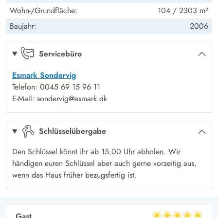
Hochstuhl
1
Wohn-/Grundfläche:
104 / 2303 m²
Auszeit vom Alltag. Lasst euch von der unvergleichlichen
Satellitenschüssel (deutsche Kanäle)
Ja
Atmosphäre verzaubern und erlebt jeden Tag neue Abenteuer.
Baujahr:
2006
Kinder: Kinderbett
1
Von hier könnt ihr eure Ausflüge starten, um vielleicht in Hvide
Sande eine Hafenrundfahrt zu machen oder ihr traut euch eine
Servicebüro
Stunde aufs Surfbrett, die Surfschule wartet auf euch. Wenn
Esmark Sondervig
das Wetter einmal umschlägt, besucht mit den Kids das
Telefon: 0045 69 15 96 11
Erlebnisbad Lalandia, wo sich auch der Indoorspielplatz
E-Mail: sondervig@esmark.dk
Monky Tonky Land befindet, es wird bestimmt ein großartiges
Erlebnis. Jeder findet in diesem Urlaub sicher, sein
Schlüsselübergabe
persönliches Urlaubshighlight.
Den Schlüssel könnt ihr ab 15.00 Uhr abholen. Wir
händigen euren Schlüssel aber auch gerne vorzeitig aus,
wenn das Haus früher bezugsfertig ist.
Gast