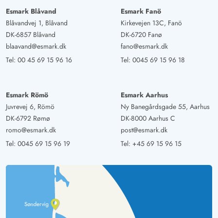
Esmark Blåvand
Esmark Fanö
Blåvandvej 1, Blåvand
Kirkevejen 13C, Fanö
DK-6857 Blåvand
DK-6720 Fanø
blaavand@esmark.dk
fano@esmark.dk
Tel:
00 45 69 15 96 16
Tel:
0045 69 15 96 18
Esmark Römö
Esmark Aarhus
Juvrevej 6, Römö
Ny Banegårdsgade 55, Aarhus
DK-6792 Rømø
DK-8000 Aarhus C
romo@esmark.dk
post@esmark.dk
Tel:
0045 69 15 96 19
Tel:
+45 69 15 96 15