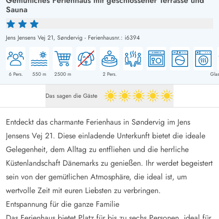
Gemütliches Ferienhaus mit geschlossener Terrasse und
Sauna
Jens Jensens Vej 21,
Søndervig
-
Ferienhausnr.: i6394
6
Pers.
550
m
2500
m
2
Pers.
Glas
Das sagen die Gäste
5 von 5
Entdeckt das charmante Ferienhaus in Søndervig im Jens
Jensens Vej 21. Diese einladende Unterkunft bietet die ideale
Gelegenheit, dem Alltag zu entfliehen und die herrliche
Küstenlandschaft Dänemarks zu genießen. Ihr werdet begeistert
sein von der gemütlichen Atmosphäre, die ideal ist, um
wertvolle Zeit mit euren Liebsten zu verbringen.
Entspannung für die ganze Familie
Das Ferienhaus bietet Platz für bis zu sechs Personen, ideal für