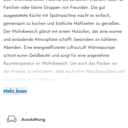
Familien oder kleine Gruppen von Freunden. Die gut
ausgestattete Küche mit Spülmaschine macht es einfach,
gemeinsam zu kochen und köstliche Mahlzeiten zu genießen.
Der Wohnbereich glänzt mit einem Holzofen, der eine warme
und einladende Atmosphäre schafft, besonders an kühleren
Abenden. Eine energieeffiziente Luft-zu-Luft Wärmepumpe
schont euren Geldbeutel und sorgt für eine angenehme
Raumtemperatur im Wohnbereich. Um euch das Packen vor
der Anreise zu erleichtern, steht euch eine Waschmaschine und
ein Trockner zur Verfügung.
Hier findet ihr drei gemütliche Schlafzimmer, die mit zwei
Mehr lesen
Doppelbetten und zwei Einzelbetten ausgestattet sind, um euch
den erholsamen Schlaf zu garantieren, den ihr nach einem Tag
am Strand benötigt. Zwei Badezimmer stehen euch zur
Verfügung, beide mit Fußbodenheizung, die für einen
Ausstattung
komfortablen Start in den Tag sorgt. Nach einem langen