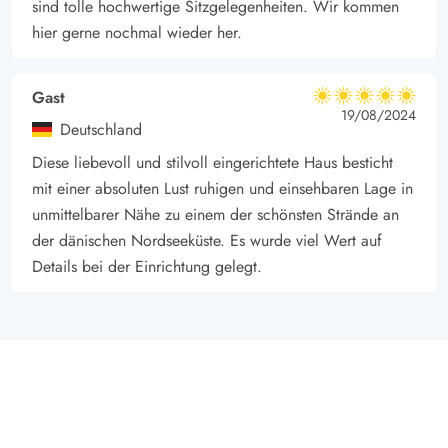
sind tolle hochwertige Sitzgelegenheiten. Wir kommen
hier gerne nochmal wieder her.
Gast
5 von 5
5 von 5
5 out of 5
19/08/2024
Deutschland
Diese liebevoll und stilvoll eingerichtete Haus besticht
mit einer absoluten Lust ruhigen und einsehbaren Lage in
unmittelbarer Nähe zu einem der schönsten Strände an
der dänischen Nordseeküste. Es wurde viel Wert auf
Details bei der Einrichtung gelegt.