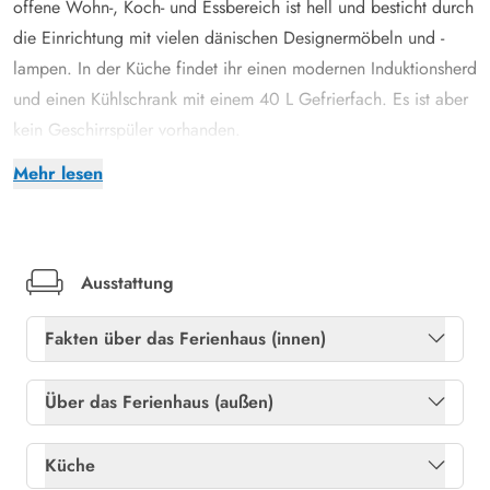
offene Wohn-, Koch- und Essbereich ist hell und besticht durch
die Einrichtung mit vielen dänischen Designermöbeln und -
lampen. In der Küche findet ihr einen modernen Induktionsherd
und einen Kühlschrank mit einem 40 L Gefrierfach. Es ist aber
kein Geschirrspüler vorhanden.
Im gemütlichen Wohnbereich warten ein bequemes Ecksofa
Mehr lesen
und ein großer Flachbildschirmfernseher auf euch. Hier könnt
ihr 3 deutsche Fernsehsender genießen oder euch bei einem
Buch oder gemeinsamen Spielen entspannen. Kostenfreies
Internet steht ebenfalls zur Verfügung.
Ausstattung
Das traditionelle Ferienhaus verfügt über 3 Schlafzimmer. Eines
Fakten über das Ferienhaus (innen)
ist mit einem Doppelbett in der Größe von 180 x 200 cm
ausgestattet. Dann gibt es ein Weiteres mit 2 Einzelbetten in
Gratis internet
Ja
Über das Ferienhaus (außen)
der Größe von 90 x 200 cm und ein Zimmer mit einem
Heizung: Elektroheizkörper
Ja
Etagenbett mit einer Breite von 70 cm. Dies ist ein Highlight,
Abstellraum
Ja
Küche
besonders für Kinder.
Kaminofen
Ja