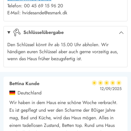
Radtouren ein. Das Meer liegt nur ca. 700 m vom Ferienhaus
Telefon: 00 45 69 15 96 20
entfernt.
E-Mail: hvidesande@esmark.dk
Solltet ihr Abwechslung und etwas Trubel suchen, bieten die
nahegelegenen Orte Hvide Sande und Søndervig eine Vielzahl
Schlüsselübergabe
an Geschäften und Restaurants. In nur ca. 10 Minuten mit dem
Auto sind beide schnell zu erreichen.
Den Schlüssel könnt ihr ab 15.00 Uhr abholen. Wir
händigen euren Schlüssel aber auch gerne vorzeitig aus,
wenn das Haus früher bezugsfertig ist.
Bettina Kunde
5 von 5
5 von 5
5 out of 5
12/09/2025
Deutschland
Wir haben in dem Haus eine schöne Woche verbracht.
Es ist gepflegt und wer den Scharme der 80iger Jahre
mag, Bad und Küche, wird das Haus mögen. Alles in
einem tadellosen Zustand, Betten top. Rund ums Haus