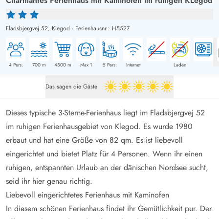
Charmantes Ferienhaus mit Kaminofen im ruhigen KLegod
Fladsbjergvej 52,
Klegod
-
Ferienhausnr.: H5527
4
Pers.
700
m
4500
m
Max 1
5
Pers.
Internet
Laden
Das sagen die Gäste
5 von 5
Dieses typische 3-Sterne-Ferienhaus liegt im Fladsbjergvej 52
im ruhigen Ferienhausgebiet von Klegod. Es wurde 1980
erbaut und hat eine Größe von 82 qm. Es ist liebevoll
eingerichtet und bietet Platz für 4 Personen. Wenn ihr einen
ruhigen, entspannten Urlaub an der dänischen Nordsee sucht,
seid ihr hier genau richtig.
Liebevoll eingerichtetes Ferienhaus mit Kaminofen
In diesem schönen Ferienhaus findet ihr Gemütlichkeit pur. Der