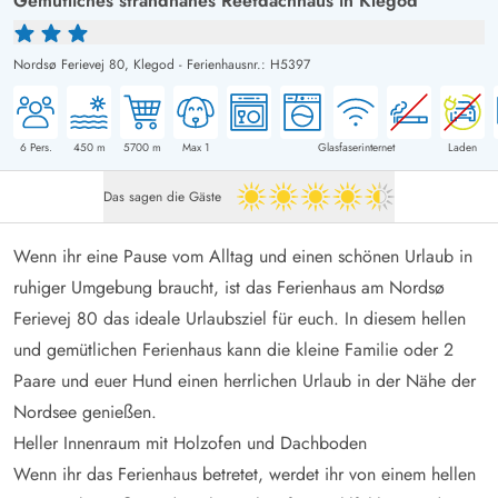
Gemütliches strandnahes Reetdachhaus in Klegod
Nordsø Ferievej 80,
Klegod
-
Ferienhausnr.: H5397
6
Pers.
450
m
5700
m
Max 1
Glasfaserinternet
Laden
Das sagen die Gäste
4.5 von 5
Wenn ihr eine Pause vom Alltag und einen schönen Urlaub in
ruhiger Umgebung braucht, ist das Ferienhaus am Nordsø
Ferievej 80 das ideale Urlaubsziel für euch. In diesem hellen
und gemütlichen Ferienhaus kann die kleine Familie oder 2
Paare und euer Hund einen herrlichen Urlaub in der Nähe der
Nordsee genießen.
Heller Innenraum mit Holzofen und Dachboden
Wenn ihr das Ferienhaus betretet, werdet ihr von einem hellen