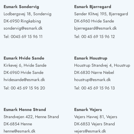
Esmark Sondervig
Esmark Bjerregard
Kleines, romantisches Haus. Gut gelegen. Gemütliche
Lodbergsvej 18, Sondervig
Sønder Klitvej 195, Bjerregard
Stube von der aus man die Düne und den Leuchtturm
DK-6950 Ringkøbing
DK-6960 Hvide Sande
sieht.
sondervig@esmark.dk
bjerregaard@esmark.dk
Tel:
0045 69 15 96 11
Tel:
00 45 69 15 96 12
Esmark Hvide Sande
Esmark Houstrup
Kirkevej 6, Hvide Sande
Houstrup Strandvej 4, Houstrup
DK-6960 Hvide Sande
DK-6830 Nørre Nebel
hvidesande@esmark.dk
houstrup@esmark.dk
Tel:
00 45 69 15 96 20
Tel:
00 45 69 15 96 13
Esmark Henne Strand
Esmark Vejers
Strandvejen 422, Henne Strand
Vejers Havvej 81, Vejers
DK-6854 Henne
DK-6853 Vejers Strand
henne@esmark.dk
vejers@esmark.dk