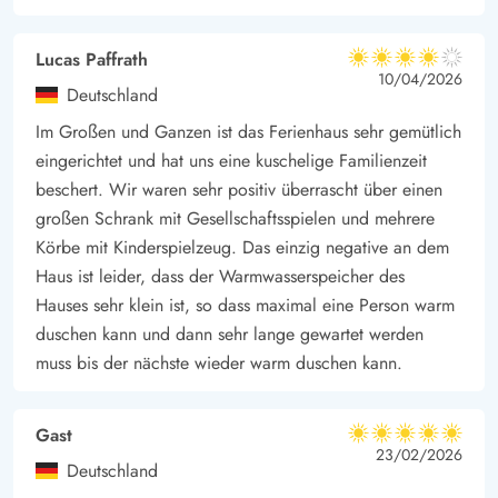
Lucas Paffrath
4 von 5
4 von 5
4 out of 5
10/04/2026
Deutschland
Im Großen und Ganzen ist das Ferienhaus sehr gemütlich
eingerichtet und hat uns eine kuschelige Familienzeit
beschert. Wir waren sehr positiv überrascht über einen
großen Schrank mit Gesellschaftsspielen und mehrere
Körbe mit Kinderspielzeug. Das einzig negative an dem
Haus ist leider, dass der Warmwasserspeicher des
Hauses sehr klein ist, so dass maximal eine Person warm
duschen kann und dann sehr lange gewartet werden
muss bis der nächste wieder warm duschen kann.
Gast
5 von 5
5 von 5
5 out of 5
23/02/2026
Deutschland