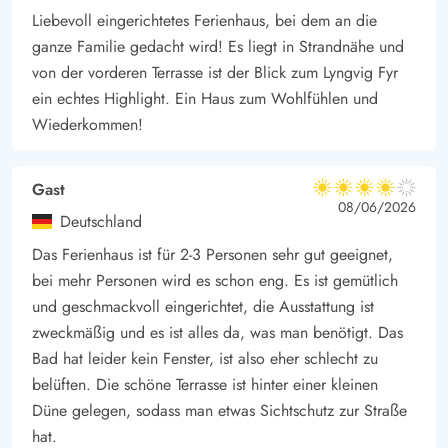
Klegod ist das ideale Urlaubsziel für alle Naturliebhaber.
Liebevoll eingerichtetes Ferienhaus, bei dem an die
Klegod bietet viel schöne Natur und schöne Dünen- und
ganze Familie gedacht wird! Es liegt in Strandnähe und
Heidelandschaften. Durch die Lage auf Holmsland Klit sind Sie
von der vorderen Terrasse ist der Blick zum Lyngvig Fyr
nicht weit von der Nordsee und dem Ringkøbing Fjord
ein echtes Highlight. Ein Haus zum Wohlfühlen und
entfernt, die ebenfalls einen Besuch in Ihrem Urlaub in Klegod
Wiederkommen!
wert sind.Besucht auch Hvide Sande und Søndervig, die in der
Nähe von Klegod liegen und mit dem Auto oder über die
Gast
4 von 5
Wander- und Radwege der Gegend gut zu erreichen sind. Hier
4 von 5
4 out of 5
08/06/2026
Deutschland
könnt ihr einkaufen, in den gemütlichen Geschäften stöbern
Das Ferienhaus ist für 2-3 Personen sehr gut geeignet,
oder euren Hunger in den verschiedenen Restaurants und
bei mehr Personen wird es schon eng. Es ist gemütlich
Cafés stillen. Auch die alte Handelsstadt Ringbøbing hat
und geschmackvoll eingerichtet, die Ausstattung ist
einiges zu bieten.
zweckmäßig und es ist alles da, was man benötigt. Das
Bad hat leider kein Fenster, ist also eher schlecht zu
belüften. Die schöne Terrasse ist hinter einer kleinen
Düne gelegen, sodass man etwas Sichtschutz zur Straße
hat.