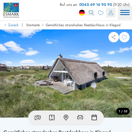
Ruf uns an:
0045 69 16 95 95
(9-20 Uhr)
|
Zurück
Startseite
Gemütliches strandnahes Reetdachhaus in Klegod
1 / 33