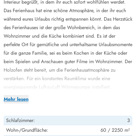
Interieur begrüßt, in dem ihr euch sofort wohlfühlen werdet.
Das Ferienhaus hat eine schöne Atmosphäre, in der ihr euch
während eures Urlaubs richtig entspannen könnt. Das Herzstück
des Ferienhauses ist der große Wohnbereich, in dem das
Wohnzimmer und die Küche kombiniert sind. Es ist der
perfekte Ort für gemütliche und unterhaltsame Urlaubsmomente
für die ganze Familie, sei es beim Kochen in der Küche oder
beim Spielen und Anschauen guter Filme im Wohnzimmer. Der
Holzofen steht bereit, um die Ferienhausatmosphäre zu
verstärken. Für ein konstantes Raumklima wurde eine
energiesparende Luft-zu-Luft Wärmepumpe installiert.
Das Ferienhaus hat 2 Schlafzimmer, eines mit einem
Mehr lesen
Doppelbett und das andere mit 2 Einzelbetten. Auf dem
Dachboden, den man vom Wohnzimmer aus erreichen kann,
Schlafzimmer:
3
gibt es Platz für zusätzliche Betten, und die jüngsten Gäste im
Urlaub werden wahrscheinlich zuerst hier schlafen wollen. Das
Wohn-/Grundfläche:
60 / 2250 m²