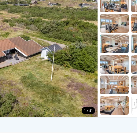
aus für 2 Personen
Ferienhäuser im
aus für 4 Personen
Ferienhäuser üb
aus für 6 Personen
Ferienhäuser übe
ande
Ferienhäuser Sondervig
äuser Ho
Ferienhäuser in
äuser Houstrup
Ferienhäuser R
äuser Houvig
Ferienhäuser am
user auf Holmsland Klit
Ferienhäuser So
äuser in Holmsland
Ferienhäuser Sk
äuser Hvide Sande
Ferienhäuser in
äuser Jegum
Ferienhäuser Ved
äuser Klegod
Ferienhäuser Vej
äuser Lodbjerg Hede
Ferienhäuser Ve
user Nr. Lyngvig
1 / 51
e bei uns