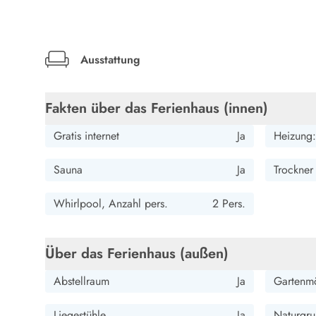
LEGOLAND® Rabatt
Urlaub mit Kindern
Urlaub mit Hund
Urlaub am Strand
Ausstattung
Urlaub in der Natur
Finde Bernstein am Strand
Fakten über das Ferienhaus (innen)
Indoorspielländer in Dänemark
Zoos und Tierparks in Dänemark
Gratis internet
Ja
Heizung:
Freizeitparks in Dänemark
Sport
Sauna
Ja
Trockner
Angeln in Dänemark
Bowling in Dänemark
Whirlpool, Anzahl pers.
2 Pers.
Minigolf spielen in Dänemark
Schwimmhallen und Badeländer
Golfen in Dänemark
Über das Ferienhaus (außen)
Fitnesscenter in Dänemark
Fahrradfahren in Dänemark
Abstellraum
Ja
Gartenm
Reiten in Dänemark
Surfen in Dänemark
Liegestühle
Ja
Naturgru