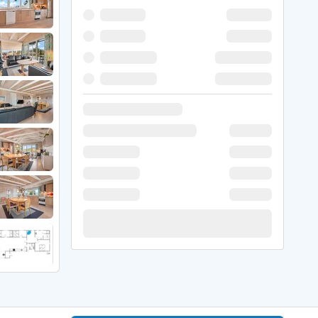
 Winter
er Weihnachten
r Silvester
 Nymindegab
ömö
 Ringköbing Fjord
ndervig
odbjerge
 Thorsminde
erso Klit
ers Strand
ster Husby