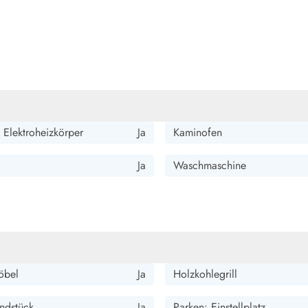
 Elektroheizkörper
Ja
Kaminofen
Ja
Waschmaschine
öbel
Ja
Holzkohlegrill
ndstück
Ja
Parken: Einstellplatz