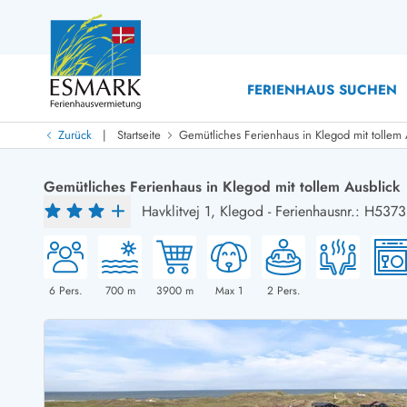
FERIENHAUS SUCHEN
|
Zurück
Startseite
Gemütliches Ferienhaus in Klegod mit tollem 
Last Minute
Last Minute
Gemütliches Ferienhaus in Klegod mit tollem Ausblick
Neu bei uns!
Havklitvej 1,
Klegod
-
Ferienhausnr.: H5373
Neue Ferienhäuser bei ESMARK
Ferienhäuser mit Pool
Ferienhäuser
Neurenovierte Ferienhäuser
Ferienh
Ferienhäuser mit Endreinigung inklusive
Ferienhä
Ferienhäuser dicht am Strand
Ferienhä
6
Pers.
700
m
3900
m
Max 1
2
Pers.
Ferienhäuser mit Internet
Ferienhä
Ferienhäuser neu gebaut
Ferienh
Ferienhäuser mit Sauna
Ferienhä
Ferienhäuser Nicht-Raucher
Luxus Fe
Ferienhäuser mit Aussicht
Ferienh