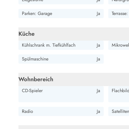
Wandern in Dänemark
Wasserski in Dänemark
Parken: Garage
Ja
Terrasse
Segeln in Dänemark
Kultur in Dänemark
Küche
Historische Museen
Sehenswürdigkeiten
Kühlschrank m. Tiefkühlfach
Ja
Mikrowel
Kunstmuseen
Kunsthandwerk und Galerien
Spülmaschine
Ja
Essen und Trinken
Einkaufen und Shopping
Weihnachten in Dänemark
Wohnbereich
Heiraten in Dänemark
Wikinger in Dänemark
CD-Spieler
Ja
Flachbil
Hygge
Pyt
Radio
Ja
Satellite