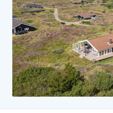
Ferienhäuser mit Whirlpool
Ferienh
Ferienhäuser mit Freitagswechsel
Ferienh
Ferienhäuser mit Samstagswechsel
Ferienh
Ferienhäuser Bjerregard
Ferienhäuser Blavand
Ferienhäuser Hvide S
Ferienhäuser Argab
Ferienh
Ferienhäuser in Arrild
Ferienh
Ferienhäuser Bjerregard
Ferienh
Ferienhäuser Blavand
Ferienhä
Ferienhäuser Bork Havn
Ferienh
Ferienhäuser Fjand
Ferienh
Ferienhäuser Fanö
Ferienh
Ferienhäuser Graerup Strand
Ferienh
Ferienhäuser Haurvig
Ferienh
Ferienhäuser Henne Strand
Ferienhä
Esmark Reisecurity
Esmark KidsVIP
Esmark VIP Partnervorteile
Vorteil
Praktische Informationen