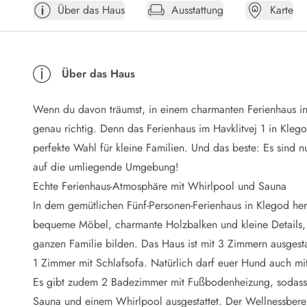
Über das Haus
Ausstattung
Karte
Öffnungszeiten
Anreise
Abreise
Ferienhaus ABC
Über das Haus
Häufige Fragen zur Buchung
Nebenkosten (Strom, Wasser usw...)
Wenn du davon träumst, in einem charmanten Ferienhaus in
Verleihservice
Reisescheckliste
genau richtig. Denn das Ferienhaus im Havklitvej 1 in Kleg
Endreinigung
perfekte Wahl für kleine Familien. Und das beste: Es sind n
Gutschein
auf die umliegende Umgebung!
Frühbucher
Echte Ferienhaus-Atmosphäre mit Whirlpool und Sauna
Mietbedingungen
In dem gemütlichen Fünf-Personen-Ferienhaus in Klegod herrs
Info
bequeme Möbel, charmante Holzbalken und kleine Details, 
Reiseführer Dänemark
Tipps für Urlaub in Dänemark
ganzen Familie bilden. Das Haus ist mit 3 Zimmern ausgest
Wetter in Dänemark
1 Zimmer mit Schlafsofa. Natürlich darf euer Hund auch m
Saisonzeiten
Es gibt zudem 2 Badezimmer mit Fußbodenheizung, sodass 
Badesicherheit im Meer
Sauna und einem Whirlpool ausgestattet. Der Wellnessberei