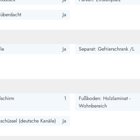
: überdacht
Ja
le
Ja
Separat: Gefrierschrank /L
dschirm
1
Fußboden: Holzlaminat -
Wohnbereich
nschüssel (deutsche Kanäle)
Ja