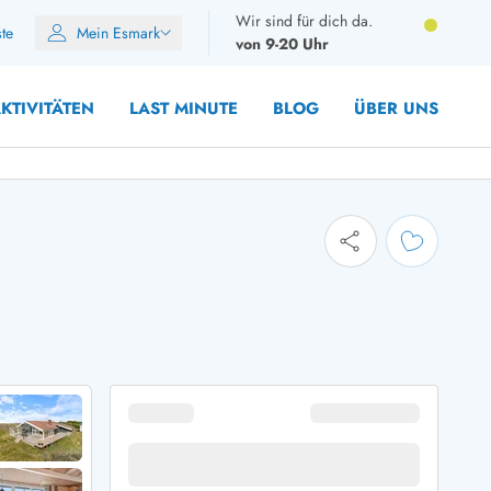
Wir sind für dich da.
ste
Mein Esmark
von 9-20 Uhr
KTIVITÄTEN
LAST MINUTE
BLOG
ÜBER UNS
8 Personen
10 Personen
12 Personen
14 Personen
Gruppen
Frühjahr
m Sommer
Herbst