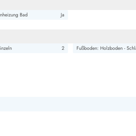
smark Blavand
Esmark Vejers
Esmark Henne
Esmark Römö
Esmark Hv
nheizung Bad
Ja
inzeln
2
Fußboden: Holzboden - Schl