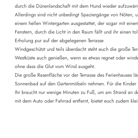
Naturschutz
durch die Dünenlandschaft mit dem Hund wieder aufzuwär
Webcam Dänemark
Allerdings sind nicht unbedingt Spaziergänge von Nöten, u
Ferienhauskatalog
Fotowettbewerb
einem hellen Wintergarten ausgestattet, der sogar mit ein
Karte
Fenstern, durch die Licht in den Raum fällt und ihr einen t
Vorteile bei uns
Erholung pur auf der abgelegenen Terrasse
Reisecurity
Windgeschützt und teils überdacht steht euch die große Terr
Esmark KidsVIP
Westküste auch genießen, wenn es etwas regnet oder windet.
Esmark VIP - Partnervorteile und Rabatte
ohne dass die Glut vom Wind ausgeht.
Preisgarantie
Keine Kaution
Die große Rasenfläche vor der Terrasse des Ferienhauses läd
Gästebewertungen
Sonnenbad auf den Gartenmöbeln nehmen. Für die Kinder w
Gratis WLAN
Ihr braucht nur wenige Minuten zu Fuß, um am Strand an d
Rabatt
mit dem Auto oder Fahrrad entfernt, bietet euch zudem kle
We love people
Freizeit
Esmark VIP Partnervorteile
Esmark KidsVIP