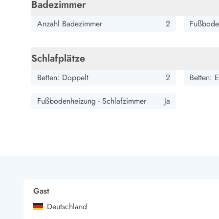
Esmark Bjerregard
Esmark Sondervig
Esmark Houstrup
Esmark Fanö
E
Badezimmer
Kontakt & Öffnungszeiten
Anzahl Badezimmer
2
Fußbode
Qualität seit 1965
Über uns
Nachhaltigkeit
Schlafplätze
Das sagen unsere Gäste
Newsletter
Betten: Doppelt
2
Betten: E
Sponsoren - Esmark unterstützt
Mietbedingungen
Fußbodenheizung - Schlafzimmer
Ja
Datenschutzerklärung
Impressum
Presse
Gast
Deutschland