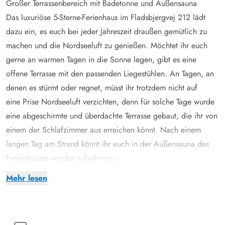
Großer Terrassenbereich mit Badetonne und Außensauna
Das luxuriöse 5-Sterne-Ferienhaus im Fladsbjergvej 212 lädt
dazu ein, es euch bei jeder Jahreszeit draußen gemütlich zu
machen und die Nordseeluft zu genießen. Möchtet ihr euch
gerne an warmen Tagen in die Sonne legen, gibt es eine
offene Terrasse mit den passenden Liegestühlen. An Tagen, an
denen es stürmt oder regnet, müsst ihr trotzdem nicht auf
eine Prise Nordseeluft verzichten, denn für solche Tage wurde
eine abgeschirmte und überdachte Terrasse gebaut, die ihr von
einem der Schlafzimmer aus erreichen könnt. Nach einem
langen Tag am Strand könnt ihr euch in der Außensauna des
Ferienhauses wieder aufwärmen.
Diejenigen unter euch, die von einem romantischen Abend
Mehr lesen
unter dem Sternenhimmel träumen, werden sich über die
Badetonne freuen. Hier könnt ihr das ganze Jahr über baden.
Modernes Ferienhaus mit Whirlpool und Platz für 6 Personen