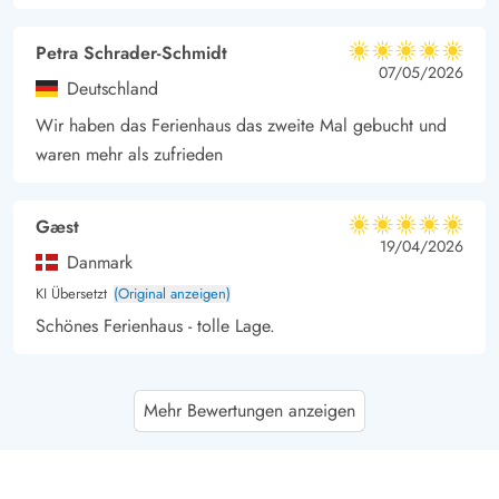
Petra Schrader-Schmidt
5 von 5
5 von 5
5 out of 5
07/05/2026
Deutschland
Wir haben das Ferienhaus das zweite Mal gebucht und
waren mehr als zufrieden
Gæst
5 von 5
5 von 5
5 out of 5
19/04/2026
Danmark
KI Übersetzt
(Original anzeigen)
Schönes Ferienhaus - tolle Lage.
Gast
5 von 5
Mehr Bewertungen anzeigen
5 von 5
5 out of 5
10/04/2026
Deutschland
Modernes, gemütliches und gut ausgestattetes