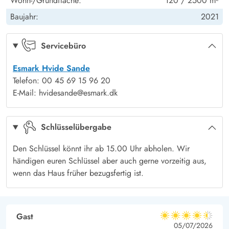
Wohn-/Grundfläche:
120 / 2500 m²
hierfür. Hier könnt ihr die Snacks holen, ohne dass ihr auch
Baujahr:
2021
nur eine Sekunde eures Films verpasst, oder euch unterhalten,
Fußboden: Holzlaminat - Schlafzimmer
Ja
Terrasse: offen
Ja
während ihr den Spieleabend vorbereitet.
Fußbodenheizung - Schlafzimmer
Ja
Servicebüro
Im Sommerhalbjahr versorgt euch der örtliche Bäcker mit
Terrasse: überdacht
Ja
Leckereien fürs Frühstück. Alle Snacks und Knabbereien, die
Esmark Hvide Sande
Vildmarksbad, antal pers
4 Pers.
man für einen gelungenen Filme- oder Spieleabend braucht,
Telefon: 00 45 69 15 96 20
bekommt ihr entweder in Hvide Sande oder Søndervig, welche
E-Mail: hvidesande@esmark.dk
beide ca. 10 Minuten mit dem Auto entfernt sind.
Schlüsselübergabe
Den Schlüssel könnt ihr ab 15.00 Uhr abholen. Wir
händigen euren Schlüssel aber auch gerne vorzeitig aus,
wenn das Haus früher bezugsfertig ist.
Gast
4.5 von 5
4.5 von 5
4.5 out of 5
05/07/2026