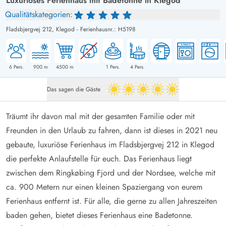
Luxuriöses Ferienhaus mit Badetonne in Klegod
Qualitätskategorien:
Fladsbjergvej 212,
Klegod
-
Ferienhausnr.: H5198
6
Pers.
900
m
4500
m
1
Pers.
4
Pers.
Das sagen die Gäste
5 von 5
Träumt ihr davon mal mit der gesamten Familie oder mit
Freunden in den Urlaub zu fahren, dann ist dieses in 2021 neu
gebaute, luxuriöse Ferienhaus im Fladsbjergvej 212 in Klegod
die perfekte Anlaufstelle für euch. Das Ferienhaus liegt
zwischen dem Ringkøbing Fjord und der Nordsee, welche mit
ca. 900 Metern nur einen kleinen Spaziergang von eurem
Ferienhaus entfernt ist. Für alle, die gerne zu allen Jahreszeiten
baden gehen, bietet dieses Ferienhaus eine Badetonne.