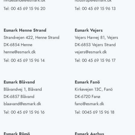
hvidesande@esmark.dk
houstrup@esmark.dk
Tel:
00 45 69 15 96 20
Tel:
00 45 69 15 96 13
Melanie Obrist
4.5 von 5
4.5 von 5
4.5 out of 5
06/07/2025
Deutschland
Esmark Henne Strand
Esmark Vejers
Das Haus ist eine Perle in dem Gebiet! Die grossen
Strandvejen 422, Henne Strand
Vejers Havvej 81, Vejers
DK-6854 Henne
DK-6853 Vejers Strand
Fenster, die verschiedenen Terrassen und
henne@esmark.dk
vejers@esmark.dk
Rückzugsmöglichkeiten, machen den Urlaub (auch mit
Tel:
00 45 69 15 96 14
Tel:
00 45 69 15 96 17
Kind) sehr entspannt. Die Küche mit der großen
Kücheninsel macht Lust zum Kochen und das
Zusammensitzen im Wohnzimmer ist sehr gemütlich.
Esmark Blåvand
Esmark Fanö
Wenn man mal herausgefunden hat wie die heisse
Blåvandvej 1, Blåvand
Kirkevejen 13C, Fanö
Badetonne funktioniert und man Holz aufgetrieben hat,
DK-6857 Blåvand
DK-6720 Fanø
dann ist das Baden besonders im Sommer wenn es so
blaavand@esmark.dk
fano@esmark.dk
lange hell ist, ein Traum
Tel:
00 45 69 15 96 16
Tel:
0045 69 15 96 18
Gast
4.5 von 5
4.5 von 5
4.5 out of 5
26/05/2025
Esmark Römö
Esmark Aarhus