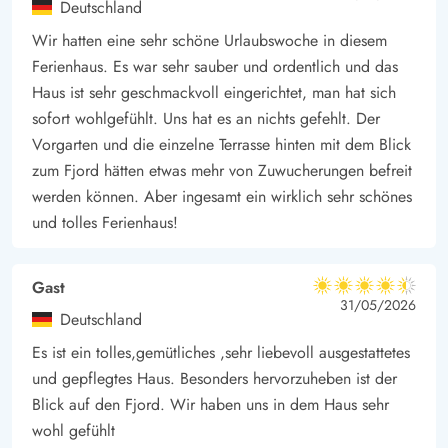
Deutschland
Wir hatten eine sehr schöne Urlaubswoche in diesem
Ferienhaus. Es war sehr sauber und ordentlich und das
Haus ist sehr geschmackvoll eingerichtet, man hat sich
sofort wohlgefühlt. Uns hat es an nichts gefehlt. Der
Vorgarten und die einzelne Terrasse hinten mit dem Blick
zum Fjord hätten etwas mehr von Zuwucherungen befreit
werden können. Aber ingesamt ein wirklich sehr schönes
und tolles Ferienhaus!
Gast
4.5 von 5
4.5 von 5
4.5 out of 5
31/05/2026
Deutschland
Es ist ein tolles,gemütliches ,sehr liebevoll ausgestattetes
und gepflegtes Haus. Besonders hervorzuheben ist der
Blick auf den Fjord. Wir haben uns in dem Haus sehr
wohl gefühlt