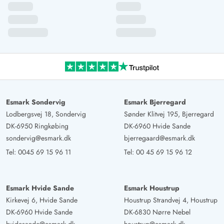
Ferienhaus! Rings um das Haus sind tolle
Sitzgelegenheiten, die Terrassenheizung ist ein absolutes
Highlight!
Heidi Steen Hybholt
5 von 5
5 von 5
5 out of 5
19/07/2025
Danmark
KI Übersetzt
(Original anzeigen)
Esmark Sondervig
Esmark Bjerregard
Tolles, schönes Haus mit allen Annehmlichkeiten. Es war
Lodbergsvej 18, Sondervig
Sønder Klitvej 195, Bjerregard
schwierig, das Wildnisbad richtig warm zu bekommen,
DK-6950 Ringkøbing
DK-6960 Hvide Sande
aber ansonsten war alles andere perfekt.
sondervig@esmark.dk
bjerregaard@esmark.dk
Response from Esmark:
(24/07/2025)
Tel:
0045 69 15 96 11
Tel:
00 45 69 15 96 12
Wir freuen uns, dass Sie Ihren Aufenthalt im Ferienhaus
genossen haben. Sollten Sie ein anderes Mal Probleme
erleben, wie zum Beispiel das Aufheizen des
Esmark Hvide Sande
Esmark Houstrup
Wildnisbades, finden Sie unter dem Gästelogin viele
Kirkevej 6, Hvide Sande
Houstrup Strandvej 4, Houstrup
praktische Tipps, und Sie sind auch immer willkommen,
DK-6960 Hvide Sande
DK-6830 Nørre Nebel
uns hier im Büro zu kontaktieren.