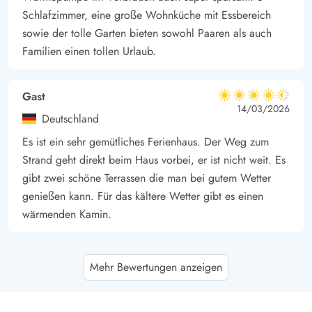
Schlafzimmer, eine große Wohnküche mit Essbereich
sowie der tolle Garten bieten sowohl Paaren als auch
Familien einen tollen Urlaub.
Gast
4.5 von 5
4.5 von 5
4.5 out of 5
14/03/2026
Deutschland
Es ist ein sehr gemütliches Ferienhaus. Der Weg zum
Strand geht direkt beim Haus vorbei, er ist nicht weit. Es
gibt zwei schöne Terrassen die man bei gutem Wetter
genießen kann. Für das kältere Wetter gibt es einen
wärmenden Kamin.
Adriana Graß
4.5 von 5
Mehr Bewertungen anzeigen
4.5 von 5
4.5 out of 5
28/02/2026
Deutschland
Sehr helles, gemütliches und hyggeliges Ferienhaus! Nur