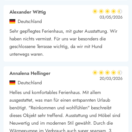
Alexander Wittig
4.5 von 5
4.5 von 5
4.5 out of 5
03/05/2026
Deutschland
Sehr gepflegtes Ferienhaus, mit guter Ausstattung. Wir
haben nichts vermisst. Für uns war besonders die
geschlossene Terrasse wichtig, da wir mit Hund
unterwegs waren.
Annalena Hellinger
4.5 von 5
4.5 von 5
4.5 out of 5
20/03/2026
Deutschland
Helles und komfortables Ferienhaus. Mit allem
ausgestattet, was man für einen entspannten Urlaub
benötigt. "Reinkommen und wohlfühlen" beschreibt
dieses Objekt sehr treffend. Ausstattung und Möbel sind
Neuwertig und im modernen Stil gewählt. Durch die
Wärmepumpe im Verbrauch auch super sparsam. 3