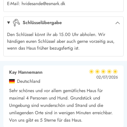
E-Mail: hvidesande@esmark.dk
Haus ebenfalls zur Verfügung, sodass es sich auch für längere
Aufenthalte eignet.
Schlüsselübergabe
Perfekte Lage für Strandliebhaber und Entdecker
Der feine Sandstrand ist nur einen kurzen Spaziergang entfernt
Den Schlüssel könnt ihr ab 15.00 Uhr abholen. Wir
– auch mit kleinen Kindern gut erreichbar. Und sollte das
händigen euren Schlüssel aber auch gerne vorzeitig aus,
Wetter einmal umschlagen, seid ihr schnell zurück im Haus, wo
wenn das Haus früher bezugsfertig ist.
es mit Kamin und gemütlichem Wohnbereich genauso schön
ist.
Wer Lust auf ein wenig Abwechslung hat, erreicht in kurzer
Kay Hannemann
5 von 5
5 von 5
5 out of 5
02/07/2026
Zeit die lebhaften Orte Hvide Sande und Søndervig, wo euch
Deutschland
Cafés, Restaurants und kleine Boutiquen erwarten.
Sehr schönes und vor allem gemütliches Haus für
maximal 4 Personen und Hund. Grundstück und
Umgebung sind wunderschön und Strand und die
umliegenden Orte sind in wenigen Minuten erreichbar.
Von uns gibt es 5 Sterne für das Haus.