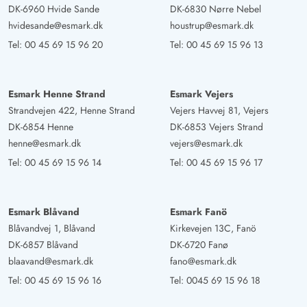
DK-6960 Hvide Sande
DK-6830 Nørre Nebel
hvidesande@esmark.dk
houstrup@esmark.dk
Tel:
00 45 69 15 96 20
Tel:
00 45 69 15 96 13
Esmark Henne Strand
Esmark Vejers
Strandvejen 422, Henne Strand
Vejers Havvej 81, Vejers
DK-6854 Henne
DK-6853 Vejers Strand
henne@esmark.dk
vejers@esmark.dk
Tel:
00 45 69 15 96 14
Tel:
00 45 69 15 96 17
Esmark Blåvand
Esmark Fanö
Blåvandvej 1, Blåvand
Kirkevejen 13C, Fanö
DK-6857 Blåvand
DK-6720 Fanø
blaavand@esmark.dk
fano@esmark.dk
Tel:
00 45 69 15 96 16
Tel:
0045 69 15 96 18