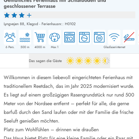
Gemütliches Ferienhaus mit Schlafboden und
geschlossener Terrasse
Lyngvejen 88,
Klegod
-
Ferienhausnr.: H0102
6
Pers.
500
m
4000
m
Max 1
Glasfaserinternet
Das sagen die Gäste
4.5 von 5
Willkommen in diesem liebevoll eingerichteten Ferienhaus mit
traditionellem Reetdach, das im Jahr 2025 modernisiert wurde.
Es liegt auf einem großzügigen Rasengrundstück nur rund 500
Meter von der Nordsee entfernt – perfekt für alle, die gerne
barfuß durch den Sand laufen oder mit der Familie die frische
Seeluft genießen möchten.
Platz zum Wohlfühlen – drinnen wie draußen
Das Haus bietet Platz für eine kleine Familie oder ein Paar mit