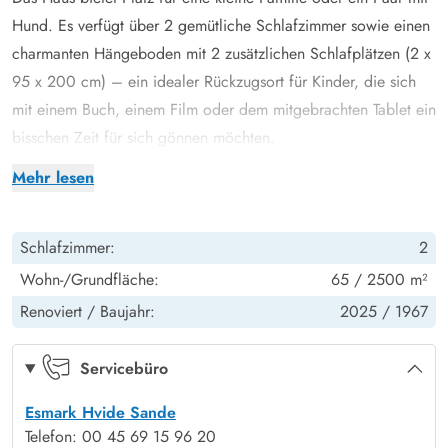
Hund. Es verfügt über 2 gemütliche Schlafzimmer sowie einen
charmanten Hängeboden mit 2 zusätzlichen Schlafplätzen (2 x
95 x 200 cm) – ein idealer Rückzugsort für Kinder, die sich
mit einem Buch, einem Film oder dem mitgebrachten Tablet ein
bisschen Zeit für sich gönnen möchten.
Die geschlossene Südterrasse lädt zum Entspannen ein,
Mehr lesen
während sich die Kinder oder der Hund ganz unbesorgt auf
dem Rasen austoben können. Hier genießt ihr ruhige Stunden
Schlafzimmer:
2
in der Sonne – ganz ohne ständiges Hinterherlaufen.
Kochen, lachen, gemeinsam genießen
Wohn-/Grundfläche:
65 / 2500 m²
Die ebenfalls im Jahr 2025 renovierte Küche ist offen gestaltet,
Renoviert /
Baujahr:
2025 /
1967
gut ausgestattet und stilvoll in den Wohn- und Essbereich
integriert. Ein besonderes Highlight: der Quooker, mit dem ihr
Servicebüro
im Handumdrehen kochendes Wasser zur Verfügung habt –
Esmark Hvide Sande
ideal für Tee, Pasta oder den schnellen Kaffee zwischendurch.
Telefon: 00 45 69 15 96 20
Eine Waschmaschine sowie ein Trockner stehen euch in diesem