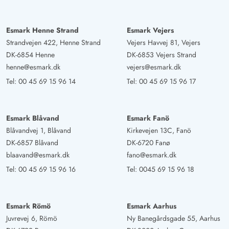
Esmark Henne Strand
Esmark Vejers
Strandvejen 422, Henne Strand
Vejers Havvej 81, Vejers
DK-6854 Henne
DK-6853 Vejers Strand
henne@esmark.dk
vejers@esmark.dk
Tel:
00 45 69 15 96 14
Tel:
00 45 69 15 96 17
Esmark Blåvand
Esmark Fanö
Blåvandvej 1, Blåvand
Kirkevejen 13C, Fanö
DK-6857 Blåvand
DK-6720 Fanø
blaavand@esmark.dk
fano@esmark.dk
Tel:
00 45 69 15 96 16
Tel:
0045 69 15 96 18
Esmark Römö
Esmark Aarhus
Juvrevej 6, Römö
Ny Banegårdsgade 55, Aarhus