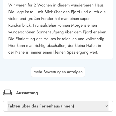
Wir waren für 2 Wochen in diesem wunderbaren Haus.
Die Lage ist toll, mit Blick über den Fjord und durch die
vielen und großen Fenster hat man einen super
Rundumblick. Frühaufsteher können Morgens einen
wunderschönen Sonnenaufgang über dem Fjord erleben.
Die Einrichtung des Hauses ist reichlich und vollständig.
Hier kann man richtig abschalten, der kleine Hafen in
der Nähe ist immer einen kleinen Spaziergang wert.
Heino Oppermann
5 von 5
Mehr Bewertungen anzeigen
5 von 5
5 out of 5
07/07/2025
Deutschland
Ein wunderbares Ferienhaus. In diesem Haus gibt es
nichts was man vermissen könnte. Es ist für uns ein
Ausstattung
echtes Sehnsuchtshaus. Eines der Highlights des Hauses
Fakten über das Ferienhaus (innen)
ist der wunderbare Blick von der Terrasse auf den Hafen
und den Fjord. Damit man das auch auf der Terrasse