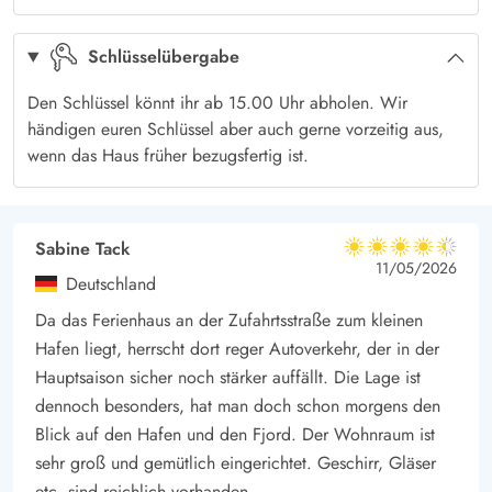
2 Schlafzimmer + 1 Badezimmer - Panoramablick aus
Schlüsselübergabe
Wohnbereich
Insgesamt gibt es 2 Schlafzimmer, welche beide mit
Den Schlüssel könnt ihr ab 15.00 Uhr abholen. Wir
einem großen Doppelbett (180 x 200) versehen sind. Das
händigen euren Schlüssel aber auch gerne vorzeitig aus,
geräumige Badezimmer ist mit einer
wenn das Haus früher bezugsfertig ist.
Fußbodenheizung ausgestattet und bietet Zugang zur Sauna.
Der großzügige Wohnbereich mit integrierter Küche und sogar
2 Essplätzen wurde mit einem voll verglasten Giebel versehen,
Sabine Tack
4.5 von 5
4.5 von 5
4.5 out of 5
11/05/2026
welches euch einen fantastischen Panoramablick direkt auf
Deutschland
den Ringkøbing Fjord bietet! Hier habt ihr die Möglichkeit,
Da das Ferienhaus an der Zufahrtsstraße zum kleinen
fantastische Sonnenaufgänge zu erleben, welche wirklich
Hafen liegt, herrscht dort reger Autoverkehr, der in der
spektakulär und in wunderschönen Pastelltönen den
Hauptsaison sicher noch stärker auffällt. Die Lage ist
Tag begrüßen.
dennoch besonders, hat man doch schon morgens den
Nur wenige Schritte vom Ferienhaus entfernt erreicht ihr den
Blick auf den Hafen und den Fjord. Der Wohnraum ist
kleinen Hafen - ein tolles Ziel für den ersten Spaziergang am
sehr groß und gemütlich eingerichtet. Geschirr, Gläser
Morgen oder eine gemütliche Runde am Abend. Auch die
etc. sind reichlich vorhanden.