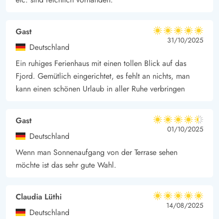
Dünen, der Strand und die Nordsee sind schnell erreicht,
sodass der Spaziergang am Meer nicht zu kurz kommt.
Gast
5 von 5
5 von 5
5 out of 5
31/10/2025
Deutschland
Ein ruhiges Ferienhaus mit einen tollen Blick auf das
Fjord. Gemütlich eingerichtet, es fehlt an nichts, man
kann einen schönen Urlaub in aller Ruhe verbringen
Gast
4.5 von 5
4.5 von 5
4.5 out of 5
01/10/2025
Deutschland
Wenn man Sonnenaufgang von der Terrase sehen
möchte ist das sehr gute Wahl.
Claudia Lüthi
5 von 5
5 von 5
5 out of 5
14/08/2025
Deutschland