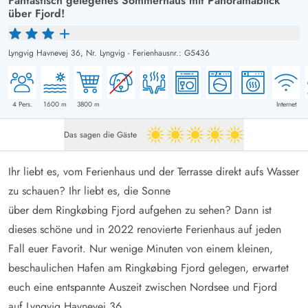
Fantastisch gelegenes Sommerhaus mit Panoramablick
über Fjord!
Lyngvig Havnevej 36,
Nr. Lyngvig
-
Ferienhausnr.: G5436
4
Pers.
1600
m
3800
m
Internet
Das sagen die Gäste
5 von 5
Ihr liebt es, vom Ferienhaus und der Terrasse direkt aufs Wasser
zu schauen? Ihr liebt es, die Sonne
über dem Ringkøbing Fjord aufgehen zu sehen? Dann ist
dieses schöne und in 2022 renovierte Ferienhaus auf jeden
Fall euer Favorit. Nur wenige Minuten von einem kleinen,
beschaulichen Hafen am Ringkøbing Fjord gelegen, erwartet
euch eine entspannte Auszeit zwischen Nordsee und Fjord
auf Lyngvig Havnevej 36.