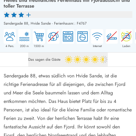
Helles und freundliches Ferienhaus mit Fjordaussicht und
toller Terrasse
Søndergade 88,
Hvide Sande
-
Ferienhausnr.: F4767
4
Pers.
200
m
1500
m
Internet
Laden
Das sagen die Gäste
4.5 von 5
Søndergade 88, etwas südlich von Hvide Sande, ist die
richtige Ferienadresse für all diejenigen, die zwischen Fjord
und Meer die Seele baummeln lassen und dem Alltag
entkommen möchten. Das Haus bietet Platz für bis zu 4
Personen, ist also ideal für die kleine Familie oder romantische
Ferien zu zweit. Von der herrlichen Terrasse habt Ihr eine
fantastische Aussicht auf den Fjord. Ihr könnt sowohl den
Fjord, den herrlichen Nordseestrand und den lebhaften