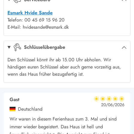
in Gummistiefeln oder barfuss, ein Strandspaziergang ist ein
Esmark Hvide Sande
unvergessliches Erlebnis.
Telefon: 00 45 69 15 96 20
Auch der lebhafte Fischerort Hvide Sande ist nur einen
E-Mail: hvidesande@esmark.dk
Katzensprung entfernt. Die vielen Geschäfte, die verschiedenen
Restaurants und die gemütlichen Strassencafés laden zum
Schlüsselübergabe
Shoppen und Bummeln ein. Auch der Besuch des
betriebsamen Hafens ist ein tolles Erlebnis. Hier könnt Ihr die
Den Schlüssel könnt ihr ab 15.00 Uhr abholen. Wir
fangfrischen Schollen direkt vom Kutter kaufen. Wer früh auf
händigen euren Schlüssel aber auch gerne vorzeitig aus,
wenn das Haus früher bezugsfertig ist.
den Beinen ist, kann auch die Auktionshallen besuchen und
zuschauen wie der fangfrische Fisch feil geboten wird.
Gast
5 von 5
5 von 5
5 out of 5
20/06/2026
Deutschland
Wir waren in diesem Ferienhaus zum 3. Mal und sind
immer wieder begeistert. Das Haus ist hell und