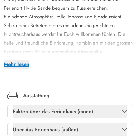
Ferienort Hvide Sande bequem zu Fuss erreichen.
Einladende Atmosphäre, tolle Terrasse und Fjordaussicht
Schon beim Betreten dieses einladend eingerichteten
Nichtraucherhaus werdet Ihr Euch willkommen fühlen. Die
helle und freundliche Einrichtung, kombiniert mit den grossen
Fenstern sorgt für eine angenehme Atmosphäre.
Der lichtdurchflutete Wohnraum mit der integrierten offenen
Mehr lesen
Küche lädt zu vielen schönen Ferienstunden ein. Beim
Zubereiten leckerer Ferienmahlzeiten in der gut ausgestatteten
Küche, habt Ihr Aussicht auf den Ringköbing Fjord. An
kühleren Tagen verbreitet der knisternde Kaminofen eine
Ausstattung
wohlige Wärme, während draussen der rauhe Westwind die
Fakten über das Ferienhaus (innen)
Dünengräser zerzaust.
Das ganze Haus ist von einer herrlichen, abgeschirmten
Gratis internet
Ja
Über das Ferienhaus (außen)
Terrasse umgeben, die mit guten und bequemen Gartenmöbeln
Heizung: Elektroheizkörper
Ja
ausgestattet ist. Ihr könnt dem Verlauf der Sonne folgen und