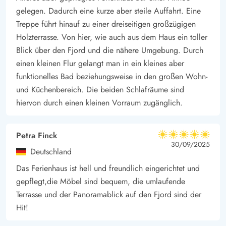
gelegen. Dadurch eine kurze aber steile Auffahrt. Eine
Treppe führt hinauf zu einer dreiseitigen großzügigen
Holzterrasse. Von hier, wie auch aus dem Haus ein toller
Blick über den Fjord und die nähere Umgebung. Durch
einen kleinen Flur gelangt man in ein kleines aber
funktionelles Bad beziehungsweise in den großen Wohn-
und Küchenbereich. Die beiden Schlafräume sind
hiervon durch einen kleinen Vorraum zugänglich.
Petra Finck
5 von 5
5 von 5
5 out of 5
30/09/2025
Deutschland
Das Ferienhaus ist hell und freundlich eingerichtet und
gepflegt,die Möbel sind bequem, die umlaufende
Terrasse und der Panoramablick auf den Fjord sind der
Hit!