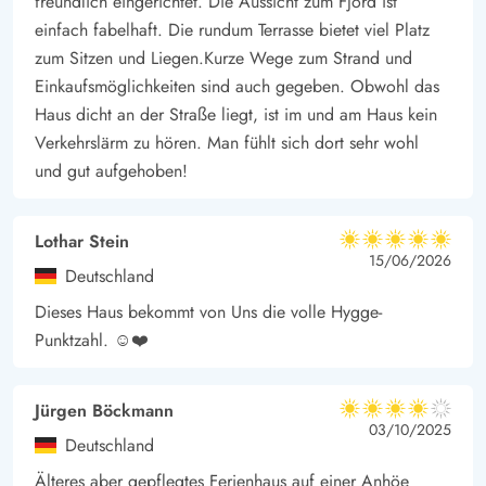
freundlich eingerichtet. Die Aussicht zum Fjord ist
einfach fabelhaft. Die rundum Terrasse bietet viel Platz
zum Sitzen und Liegen.Kurze Wege zum Strand und
Einkaufsmöglichkeiten sind auch gegeben. Obwohl das
Haus dicht an der Straße liegt, ist im und am Haus kein
Verkehrslärm zu hören. Man fühlt sich dort sehr wohl
und gut aufgehoben!
Lothar Stein
5 von 5
5 von 5
5 out of 5
15/06/2026
Deutschland
Dieses Haus bekommt von Uns die volle Hygge-
Punktzahl. ☺️❤️
Jürgen Böckmann
4 von 5
4 von 5
4 out of 5
03/10/2025
Deutschland
Älteres aber gepflegtes Ferienhaus auf einer Anhöe