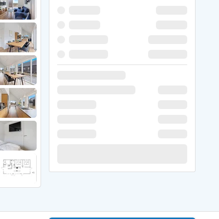
 Winter
er Weihnachten
r Silvester
 Nymindegab
ömö
 Ringköbing Fjord
ndervig
odbjerge
 Thorsminde
erso Klit
ers Strand
ster Husby