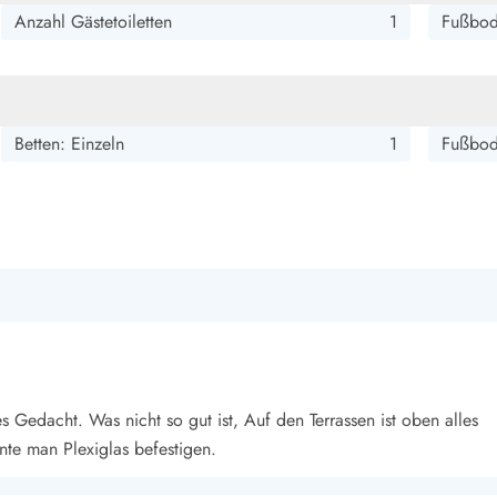
smark Blavand
Esmark Vejers
Esmark Henne
Esmark Römö
Esmark Hv
Anzahl Gästetoiletten
1
Fußbod
Betten: Einzeln
1
Fußbod
es Gedacht. Was nicht so gut ist, Auf den Terrassen ist oben alles
nte man Plexiglas befestigen.