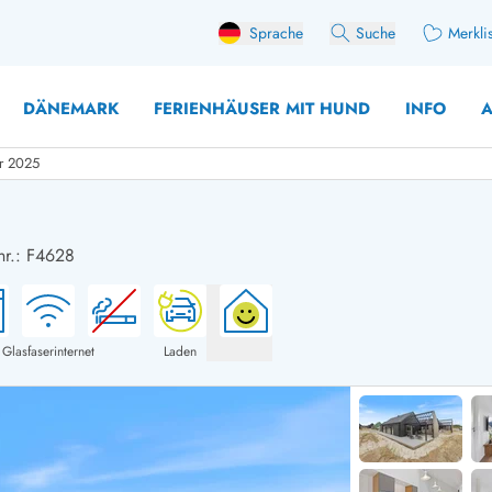
Sprache
Suche
Merkli
DÄNEMARK
FERIENHÄUSER MIT HUND
INFO
A
hr 2025
nr.: F4628
 mit Hund
äuser mit Sonntagswechsel
Ferienhaus für 
user für Angler
Ferienhaus für 
user mit Aktivitätsraum
Ferienhaus für 
Glasfaserinternet
Laden
user mit Ladestation (E-Auto)
Ferienhaus für 
äuser mit Kaminofen
Ferienhaus für 
user mit Kindern
Ferienhäuser im 
rienhäuser
Ferienhäuser i
äuser mit Nebensaionrabatt
Ferienhäuser im 