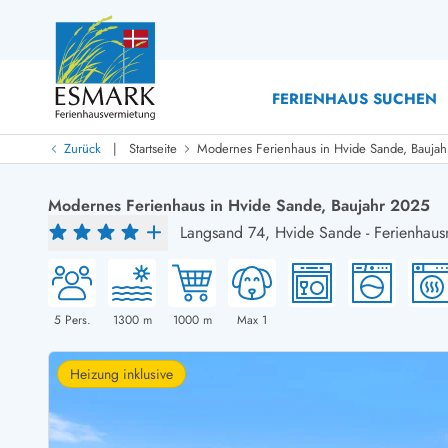
FERIENHAUS SUCHEN
|
Zurück
Startseite
Modernes Ferienhaus in Hvide Sande, Bauja
Last Minute
Last Minute
Modernes Ferienhaus in Hvide Sande, Baujahr 2025
Neu bei uns!
Langsand 74,
Hvide Sande
-
Ferienhaus
Neue Ferienhäuser bei ESMARK
Ferienhäuser mit Pool
Ferienhäuser
Neurenovierte Ferienhäuser
Ferienh
Ferienhäuser mit Endreinigung inklusive
Ferienhä
Ferienhäuser dicht am Strand
Ferienhä
5
Pers.
1300
m
1000
m
Max 1
Ferienhäuser mit Internet
Ferienhä
Ferienhäuser neu gebaut
Ferienh
Heizung inklusive
Ferienhäuser mit Sauna
Ferienhä
Ferienhäuser Nicht-Raucher
Luxus Fe
Ferienhäuser mit Aussicht
Ferienh