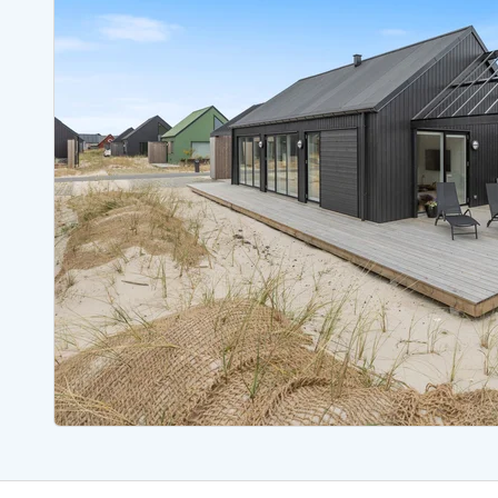
Ferienhäuser mit Whirlpool
Ferienh
Ferienhäuser mit Freitagswechsel
Ferienh
Ferienhäuser mit Samstagswechsel
Ferienh
Ferienhäuser Bjerregard
Ferienhäuser Blavand
Ferienhäuser Hvide S
Ferienhäuser Argab
Ferienh
Ferienhäuser in Arrild
Ferienh
Ferienhäuser Bjerregard
Ferienh
Ferienhäuser Blavand
Ferienhä
Ferienhäuser Bork Havn
Ferienh
Ferienhäuser Fjand
Ferienh
Ferienhäuser Fanö
Ferienh
Ferienhäuser Graerup Strand
Ferienh
Ferienhäuser Haurvig
Ferienh
Ferienhäuser Henne Strand
Ferienhä
Esmark Reisecurity
Esmark KidsVIP
Esmark VIP Partnervorteile
Vorteil
Praktische Informationen