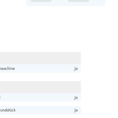
aschine
Ja
l
Ja
rundstück
Ja