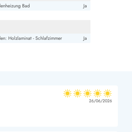
ide Sande
Das Team im Hintergrund
enheizung Bad
Ja
en: Holzlaminat - Schlafzimmer
Ja
5 von 5
5 von 5
5 out of 5
26/06/2026