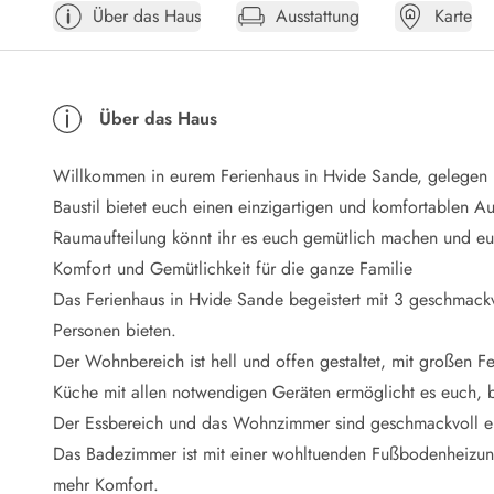
Über das Haus
Ausstattung
Karte
Öffnungszeiten
Anreise
Abreise
Ferienhaus ABC
Über das Haus
Häufige Fragen zur Buchung
Nebenkosten (Strom, Wasser usw...)
Willkommen in eurem Ferienhaus in Hvide Sande, gelegen
Verleihservice
Reisescheckliste
Baustil bietet euch einen einzigartigen und komfortablen A
Endreinigung
Raumaufteilung könnt ihr es euch gemütlich machen und eu
Gutschein
Komfort und Gemütlichkeit für die ganze Familie
Frühbucher
Das Ferienhaus in Hvide Sande begeistert mit 3 geschmackvo
Mietbedingungen
Personen bieten.
Info
Der Wohnbereich ist hell und offen gestaltet, mit großen Fe
Reiseführer Dänemark
Tipps für Urlaub in Dänemark
Küche mit allen notwendigen Geräten ermöglicht es euch,
Wetter in Dänemark
Der Essbereich und das Wohnzimmer sind geschmackvoll ein
Saisonzeiten
Das Badezimmer ist mit einer wohltuenden Fußbodenheizung a
Badesicherheit im Meer
mehr Komfort.