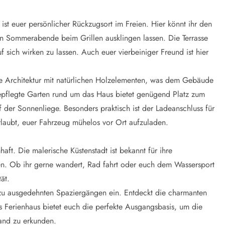
ist euer persönlicher Rückzugsort im Freien. Hier könnt ihr den
n Sommerabende beim Grillen ausklingen lassen. Die Terrasse
uf sich wirken zu lassen. Auch euer vierbeiniger Freund ist hier
e Architektur mit natürlichen Holzelementen, was dem Gebäude
gepflegte Garten rund um das Haus bietet genügend Platz zum
der Sonnenliege. Besonders praktisch ist der Ladeanschluss für
rlaubt, euer Fahrzeug mühelos vor Ort aufzuladen.
aft. Die malerische Küstenstadt ist bekannt für ihre
en. Ob ihr gerne wandert, Rad fahrt oder euch dem Wassersport
ät.
u ausgedehnten Spaziergängen ein. Entdeckt die charmanten
s Ferienhaus bietet euch die perfekte Ausgangsbasis, um die
and zu erkunden.