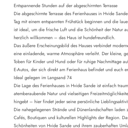
Naturschutz
Entspannende Stunden auf der abgeschirmten Terrasse
Webcam Dänemark
Die abgeschirmte Terrasse des Ferienhauses in Hvide Sande 
Ferienhauskatalog
Fotowettbewerb
Tag mit einem entspannten Frühstück beginnen und die laue
Karte
ist ideal, um die frische Luft und die Schönheit der Natur a
Vorteile bei uns
herzlich willkommen – das Haus ist hundefreundlich.
Reisecurity
Das äußere Erscheinungsbild des Hauses verbindet modern
Esmark KidsVIP
eine einladende, warme Atmosphäre verleiht. Der kleine, 
Esmark VIP - Partnervorteile und Rabatte
Toben für Kinder und Hund oder für ruhige Nachmittage auf 
Preisgarantie
Keine Kaution
E-Autos, der sich direkt am Ferienhaus befindet und euch e
Gästebewertungen
Ideal gelegen im Langsand 74
Gratis WLAN
Die Lage des Ferienhauses in Hvide Sande ist einfach traumh
Rabatt
atemberaubende Natur und vielseitigen Freizeitmöglichkeit
We love people
hingebt – hier findet jeder seine persönliche Lieblingsaktivit
Die nahegelegenen Strände und Dünenlandschaften laden z
Freizeit
Esmark VIP Partnervorteile
Cafés, Boutiquen und kulturellen Highlights der Region. Da
Esmark KidsVIP
Schönheiten von Hvide Sande und ihrem zauberhaften Uml