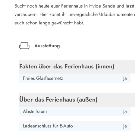
LEGOLAND® Rabatt
Bucht noch heute euer Ferienhaus in Hvide Sande und las
Urlaub mit Kindern
verzaubern. Hier könnt ihr unvergessliche Urlaubsmomente
Urlaub mit Hund
euch schon lange gewünscht habt.
Urlaub am Strand
Urlaub in der Natur
Finde Bernstein am Strand
Ausstattung
Indoorspielländer in Dänemark
Zoos und Tierparks in Dänemark
Freizeitparks in Dänemark
Fakten über das Ferienhaus (innen)
Sport
Angeln in Dänemark
Freies Glasfasernetz
Ja
Bowling in Dänemark
Minigolf spielen in Dänemark
Schwimmhallen und Badeländer
Über das Ferienhaus (außen)
Golfen in Dänemark
Abstellraum
Ja
Fitnesscenter in Dänemark
Fahrradfahren in Dänemark
Ladeanschluss für E-Auto
Ja
Reiten in Dänemark
Surfen in Dänemark