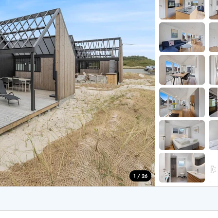
aus für 2 Personen
Ferienhäuser im
aus für 4 Personen
Ferienhäuser üb
aus für 6 Personen
Ferienhäuser übe
ande
Ferienhäuser Sondervig
äuser Ho
Ferienhäuser in
äuser Houstrup
Ferienhäuser R
äuser Houvig
Ferienhäuser am
user auf Holmsland Klit
Ferienhäuser So
äuser in Holmsland
Ferienhäuser Sk
äuser Hvide Sande
Ferienhäuser in
äuser Jegum
Ferienhäuser Ved
äuser Klegod
Ferienhäuser Vej
äuser Lodbjerg Hede
Ferienhäuser Ve
user Nr. Lyngvig
1 / 26
e bei uns