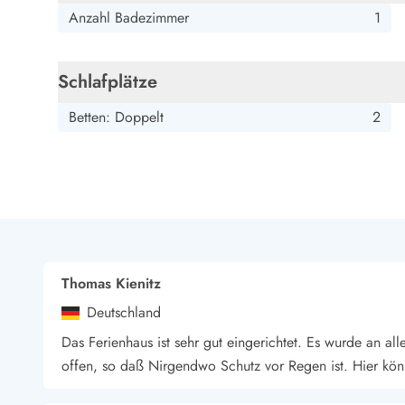
Esmark Bjerregard
Esmark Sondervig
Esmark Houstrup
Esmark Fanö
E
Anzahl Badezimmer
1
Kontakt & Öffnungszeiten
Qualität seit 1965
Über uns
Schlafplätze
Nachhaltigkeit
Das sagen unsere Gäste
Betten: Doppelt
2
Newsletter
Sponsoren - Esmark unterstützt
Mietbedingungen
Datenschutzerklärung
Impressum
Presse
Thomas Kienitz
Deutschland
Das Ferienhaus ist sehr gut eingerichtet. Es wurde an all
offen, so daß Nirgendwo Schutz vor Regen ist. Hier kön