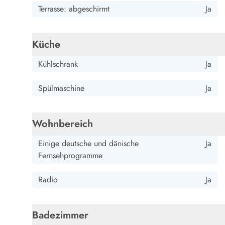
Terrasse: abgeschirmt
Ja
Wandern in Dänemark
Wasserski in Dänemark
Segeln in Dänemark
Küche
Kultur in Dänemark
Historische Museen
Kühlschrank
Ja
Sehenswürdigkeiten
Kunstmuseen
Spülmaschine
Ja
Kunsthandwerk und Galerien
Essen und Trinken
Einkaufen und Shopping
Wohnbereich
Weihnachten in Dänemark
Heiraten in Dänemark
Einige deutsche und dänische
Ja
Wikinger in Dänemark
Fernsehprogramme
Hygge
Pyt
Radio
Ja
Badezimmer