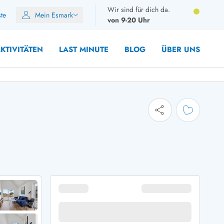
Wir sind für dich da.
ste
Mein Esmark
von 9-20 Uhr
KTIVITÄTEN
LAST MINUTE
BLOG
ÜBER UNS
8 Personen
10 Personen
12 Personen
14 Personen
Gruppen
Frühjahr
m Sommer
Herbst