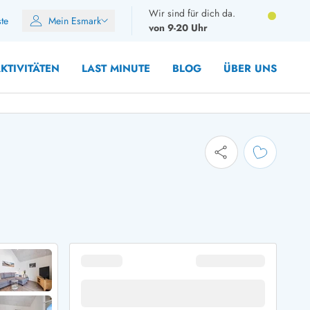
Wir sind für dich da.
ste
Mein Esmark
von 9-20 Uhr
KTIVITÄTEN
LAST MINUTE
BLOG
ÜBER UNS
8 Personen
10 Personen
12 Personen
14 Personen
Gruppen
Frühjahr
m Sommer
Herbst