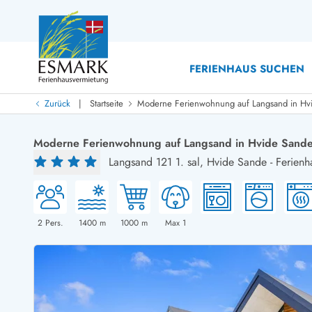
FERIENHAUS SUCHEN
|
Zurück
Startseite
Moderne Ferienwohnung auf Langsand in Hv
Last Minute
Last Minute
Moderne Ferienwohnung auf Langsand in Hvide Sand
Neu bei uns!
Langsand 121 1. sal,
Hvide Sande
-
Ferienh
Neue Ferienhäuser bei ESMARK
Ferienhäuser mit Pool
Ferienhäuser
Neurenovierte Ferienhäuser
Ferienh
Ferienhäuser mit Endreinigung inklusive
Ferienhä
Ferienhäuser dicht am Strand
Ferienhä
2
Pers.
1400
m
1000
m
Max 1
Ferienhäuser mit Internet
Ferienhä
Ferienhäuser neu gebaut
Ferienh
Ferienhäuser mit Sauna
Ferienhä
Ferienhäuser Nicht-Raucher
Luxus Fe
Ferienhäuser mit Aussicht
Ferienh