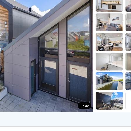
aus für 2 Personen
Ferienhäuser im
aus für 4 Personen
Ferienhäuser üb
aus für 6 Personen
Ferienhäuser übe
ande
Ferienhäuser Sondervig
äuser Ho
Ferienhäuser in
äuser Houstrup
Ferienhäuser R
äuser Houvig
Ferienhäuser am
user auf Holmsland Klit
Ferienhäuser So
äuser in Holmsland
Ferienhäuser Sk
äuser Hvide Sande
Ferienhäuser in
äuser Jegum
Ferienhäuser Ved
äuser Klegod
Ferienhäuser Vej
äuser Lodbjerg Hede
Ferienhäuser Ve
user Nr. Lyngvig
1 / 29
e bei uns