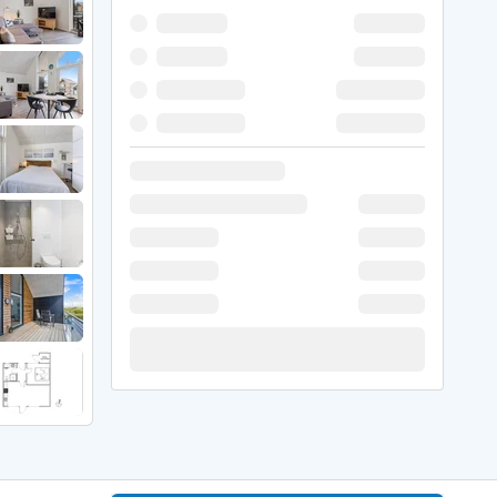
 Winter
er Weihnachten
r Silvester
 Nymindegab
ömö
 Ringköbing Fjord
ndervig
odbjerge
 Thorsminde
erso Klit
ers Strand
ster Husby