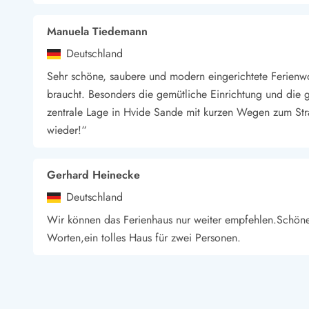
Wandern in Dänemark
Wasserski in Dänemark
Manuela Tiedemann
Segeln in Dänemark
Deutschland
Kultur in Dänemark
Sehr schöne, saubere und modern eingerichtete Ferienw
Historische Museen
braucht. Besonders die gemütliche Einrichtung und die 
Sehenswürdigkeiten
zentrale Lage in Hvide Sande mit kurzen Wegen zum S
Kunstmuseen
Kunsthandwerk und Galerien
wieder!“
Essen und Trinken
Einkaufen und Shopping
Gerhard Heinecke
Weihnachten in Dänemark
Heiraten in Dänemark
Deutschland
Wikinger in Dänemark
Wir können das Ferienhaus nur weiter empfehlen.Schöne
Hygge
Worten,ein tolles Haus für zwei Personen.
Pyt
Wolfgang Schippers
Deutschland