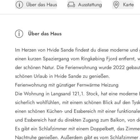
Über das Haus
Ausstattung
Karte
Öffnungszeiten
Anreise
Abreise
Ferienhaus ABC
Über das Haus
Häufige Fragen zur Buchung
Nebenkosten (Strom, Wasser usw...)
Im Herzen von Hvide Sande findest du diese moderne und g
Verleihservice
Reisescheckliste
einen kurzen Spaziergang vom Ringkøbing Fjord entfernt, w
Endreinigung
der schönen Natur. Die Ferienwohnung wurde 2022 gebaut 
Gutschein
schönen Urlaub in Hvide Sande zu genießen.
Frühbucher
Ferienwohnung mit günstiger Fernwärme Heizung
Mietbedingungen
Die Wohnung in Langsand 121,1. Stock, hat eine moderne E
Info
sicherlich wohlfühlen, mit einem schönen Blick auf den Ty
Reiseführer Dänemark
Tipps für Urlaub in Dänemark
einen schönen Küchen- und Essbereich mit einer funktion
Wetter in Dänemark
und Essbereich hast du direkten Zugang zum Balkon, von d
Saisonzeiten
Es gibt ein Schlafzimmer mit einem Doppelbett, das Zimmer 
Badesicherheit im Meer
Nachtruhe genießen. Außerdem gibt es vom Schlafzimmer 