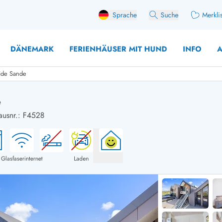
Sprache
Suche
Merkli
DÄNEMARK
FERIENHÄUSER MIT HUND
INFO
A
ide Sande
e
ausnr.: F4528
 mit Hund
äuser mit Sonntagswechsel
Ferienhaus für 
user für Angler
Ferienhaus für 
user mit Aktivitätsraum
Ferienhaus für 
Glasfaserinternet
Laden
user mit Ladestation (E-Auto)
Ferienhaus für 
äuser mit Kaminofen
Ferienhaus für 
user mit Kindern
Ferienhäuser im 
rienhäuser
Ferienhäuser i
äuser mit Nebensaionrabatt
Ferienhäuser im 