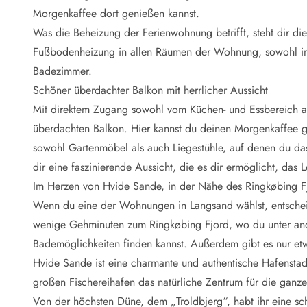
Naturschutz
Morgenkaffee dort genießen kannst.
Webcam Dänemark
Was die Beheizung der Ferienwohnung betrifft, steht dir d
Ferienhauskatalog
Fotowettbewerb
Fußbodenheizung in allen Räumen der Wohnung, sowohl im
Karte
Badezimmer.
Vorteile bei uns
Schöner überdachter Balkon mit herrlicher Aussicht
Reisecurity
Mit direktem Zugang sowohl vom Küchen- und Essbereich a
Esmark KidsVIP
überdachten Balkon. Hier kannst du deinen Morgenkaffee g
Esmark VIP - Partnervorteile und Rabatte
sowohl Gartenmöbel als auch Liegestühle, auf denen du da
Preisgarantie
Keine Kaution
dir eine faszinierende Aussicht, die es dir ermöglicht, das
Gästebewertungen
Im Herzen von Hvide Sande, in der Nähe des Ringkøbing F
Gratis WLAN
Wenn du eine der Wohnungen in Langsand wählst, entscheid
Rabatt
wenige Gehminuten zum Ringkøbing Fjord, wo du unter ande
We love people
Bademöglichkeiten finden kannst. Außerdem gibt es nur etw
Hvide Sande ist eine charmante und authentische Hafenstadt
Freizeit
Esmark VIP Partnervorteile
großen Fischereihafen das natürliche Zentrum für die gan
Esmark KidsVIP
Von der höchsten Düne, dem „Troldbjerg“, habt ihr eine sc