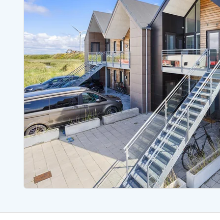
Ferienhäuser mit Whirlpool
Ferienh
Ferienhäuser mit Freitagswechsel
Ferienh
Ferienhäuser mit Samstagswechsel
Ferienh
Ferienhäuser Bjerregard
Ferienhäuser Blavand
Ferienhäuser Hvide S
Ferienhäuser Argab
Ferienh
Ferienhäuser in Arrild
Ferienh
Ferienhäuser Bjerregard
Ferienh
Ferienhäuser Blavand
Ferienhä
Ferienhäuser Bork Havn
Ferienh
Ferienhäuser Fjand
Ferienh
Ferienhäuser Fanö
Ferienh
Ferienhäuser Graerup Strand
Ferienh
Ferienhäuser Haurvig
Ferienh
Ferienhäuser Henne Strand
Ferienhä
Esmark Reisecurity
Esmark KidsVIP
Esmark VIP Partnervorteile
Vorteil
Praktische Informationen