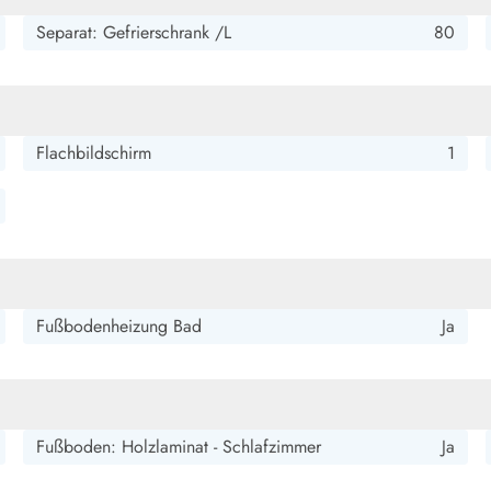
Separat: Gefrierschrank /L
80
ße für zwei Personen. Wirklich schöne große Terrasse auf
Flachbildschirm
1
hr sauber und gepflegt Toller Blick auf den Fjord mit Tysker
Fußbodenheizung Bad
Ja
r 2 Personen mit Hund
Fußboden: Holzlaminat - Schlafzimmer
Ja