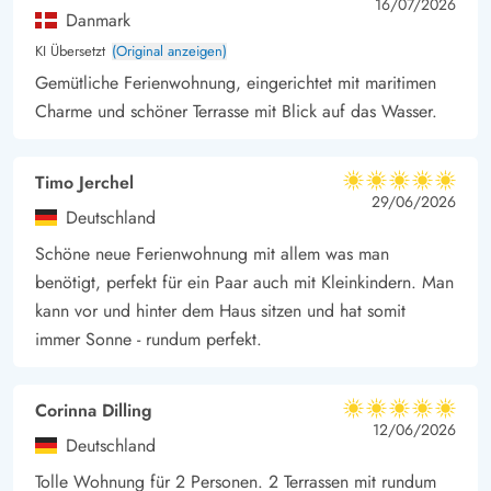
5 von 5
5 out of 5
16/07/2026
Danmark
Stammgäste im Hafenbecken und stecken neugierig ihre Köpfe
KI Übersetzt
(Original anzeigen)
aus dem Wasser.
Gemütliche Ferienwohnung, eingerichtet mit maritimen
Achtung liebe Hundbesitzer: Das Obergeschoss kann
Charme und schöner Terrasse mit Blick auf das Wasser.
nur durch eine Stahltreppe mit kleinen Löchern erreicht
werden. Hier besteht Verletzungsgefahr für eure
Hunde.
Timo Jerchel
5 von 5
5 von 5
5 out of 5
29/06/2026
Deutschland
Schöne neue Ferienwohnung mit allem was man
benötigt, perfekt für ein Paar auch mit Kleinkindern. Man
kann vor und hinter dem Haus sitzen und hat somit
immer Sonne - rundum perfekt.
Corinna Dilling
5 von 5
5 von 5
5 out of 5
12/06/2026
Deutschland
Tolle Wohnung für 2 Personen. 2 Terrassen mit rundum