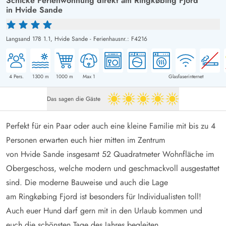
Schicke Ferienwohnung direkt am Ringkøbing Fjord
in Hvide Sande
Langsand 178 1.1,
Hvide Sande
-
Ferienhausnr.: F4216
4
Pers.
1300
m
1000
m
Max 1
Glasfaserinternet
Das sagen die Gäste
5 von 5
Perfekt für ein Paar oder auch eine kleine Familie mit bis zu 4
Personen erwarten euch hier mitten im Zentrum
von Hvide Sande insgesamt 52 Quadratmeter Wohnfläche im
Obergeschoss, welche modern und geschmackvoll ausgestattet
sind. Die moderne Bauweise und auch die Lage
am Ringkøbing Fjord ist besonders für Individualisten toll!
Auch euer Hund darf gern mit in den Urlaub kommen und
euch die schönsten Tage des Jahres begleiten.