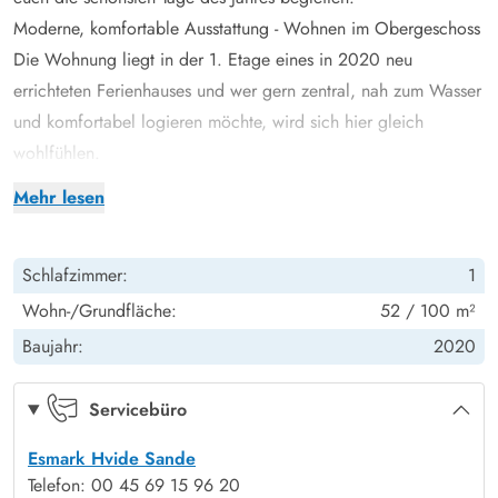
Moderne, komfortable Ausstattung - Wohnen im Obergeschoss
Die Wohnung liegt in der 1. Etage eines in 2020 neu
errichteten Ferienhauses und wer gern zentral, nah zum Wasser
und komfortabel logieren möchte, wird sich hier gleich
wohlfühlen.
Insgesamt steht euch auf Langsand 178, 1. Etage ein zentraler
Mehr lesen
Wohn- und Essbereich, 1 Badezimmer sowie 1 Schlafzimmer
zur Verfügung. 2 der insgesamt 4 Schlafplätze liegen hoch
Schlafzimmer:
1
oben auf einem Hems - ein beliebter Bereich für größere
Kinder.
Wohn-/Grundfläche:
52 / 100 m²
Ein überdachter und geschlossener Balkon ermöglicht euch,
Baujahr:
2020
draußen zu sitzen und hier könnt ihr den Blick schweifen
lassen, entspannt in der Sonne sitzen und ein Buch lesen oder
Servicebüro
auch den Grill anschmeißen, um ein leckeres Barbecue
Esmark Hvide Sande
zuzubereiten.
Telefon: 00 45 69 15 96 20
Den Abend könnt ihr mit der gesamten Familie gemütlich mit