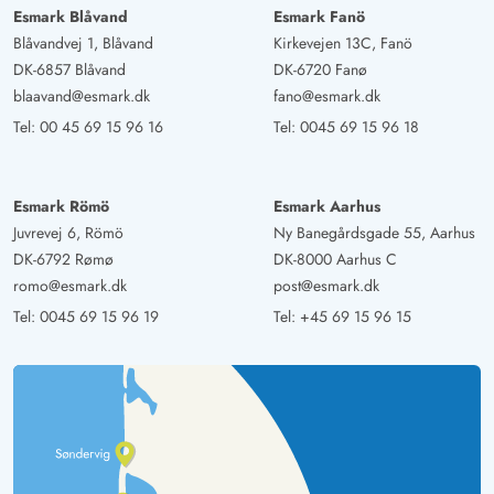
Esmark Blåvand
Esmark Fanö
Atmosphäre. Es war alles vorhanden, was wir
Blåvandvej 1, Blåvand
Kirkevejen 13C, Fanö
benötigten, und die Betten waren sehr bequem, wodurch
DK-6857 Blåvand
DK-6720 Fanø
wir erholsame Nächte hatten. Der Fernseher im
blaavand@esmark.dk
fano@esmark.dk
Schlafzimmer war zwar etwas enttäuschend, da er nur
Tel:
00 45 69 15 96 16
Tel:
0045 69 15 96 18
zwei deutsche Sender hatte, aber das tat der Sache
keinen Abbruch. Besonders gefallen hat uns der schöne
Balkon mit den guten Sitzmöglichkeiten – perfekt für
Esmark Römö
Esmark Aarhus
entspannte Abende im Freien!
Juvrevej 6, Römö
Ny Banegårdsgade 55, Aarhus
DK-6792 Rømø
DK-8000 Aarhus C
romo@esmark.dk
post@esmark.dk
Marita Schwanda
5 von 5
5 von 5
5 out of 5
08/03/2025
Tel:
0045 69 15 96 19
Tel:
+45 69 15 96 15
Deutschland
Wir haben eine schöne Woche in dieser Ferienwohnung
verbracht. Die Wohnung liegt ruhig,aber doch sehr
zentral zum Ort. Man hat einen schönen Blick auf den
Fjord. Die Küche ist gut ausgestattet. Alles vorhanden
was man braucht. Schlafzimmer: Betten sind bequem