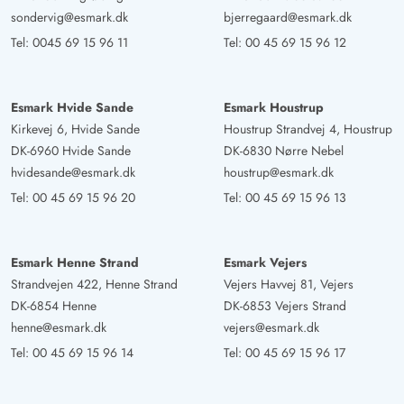
sondervig@esmark.dk
bjerregaard@esmark.dk
Martina Pilgrim
5 von 5
Tel:
0045 69 15 96 11
Tel:
00 45 69 15 96 12
5 von 5
5 out of 5
03/05/2025
Deutschland
Eine tolle eingerichtet Ferienwohnung für 2 Personen. Es
Esmark Hvide Sande
Esmark Houstrup
ist alles da ,was man braucht und es ist alles zu Fuß zu
Kirkevej 6, Hvide Sande
Houstrup Strandvej 4, Houstrup
erreichen. Der überdachte Südbalkon ist der perfekte
DK-6960 Hvide Sande
DK-6830 Nørre Nebel
Ort bei schönem Wetter,aber auch bei Regen. Die
hvidesande@esmark.dk
houstrup@esmark.dk
Stromkosten sind sehr gering, da die Wohnung gut
Tel:
00 45 69 15 96 20
Tel:
00 45 69 15 96 13
isoliert ist. Auch hört man keine Geräusche von den
Nachbarn. Ruhe und Entspannung pur
Esmark Henne Strand
Esmark Vejers
Strandvejen 422, Henne Strand
Vejers Havvej 81, Vejers
Johanna Stein
4.5 von 5
DK-6854 Henne
DK-6853 Vejers Strand
4.5 von 5
4.5 out of 5
17/04/2025
Deutschland
henne@esmark.dk
vejers@esmark.dk
Wir hatten einen wunderbaren Aufenthalt in diesem
Tel:
00 45 69 15 96 14
Tel:
00 45 69 15 96 17
Ferienhaus! Es war durchweg sauber und ordentlich, und
die hellen Räume sorgten für eine angenehme