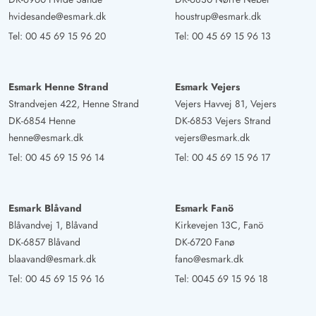
Deutschland
hvidesande@esmark.dk
houstrup@esmark.dk
Zentrale Ferienwohnung in Hvide Sande mit
Tel:
00 45 69 15 96 20
Tel:
00 45 69 15 96 13
geschmackvoller Einrichtung, gut geschnittenen Zimmern
und schönem Blick auf das Hafengeschehen am Fjord.
Aufgrund der Lage keine Autofahrten notwendig. Alle
Esmark Henne Strand
Esmark Vejers
Arten von Einkaufswünschen fußläufig erreichbar.
Strandvejen 422, Henne Strand
Vejers Havvej 81, Vejers
Sowohl schöner, sauberer Badestrand als auch
DK-6854 Henne
DK-6853 Vejers Strand
henne@esmark.dk
vejers@esmark.dk
Standspaziergänge jederzeit möglich.
Tel:
00 45 69 15 96 14
Tel:
00 45 69 15 96 17
Ina Rinner
5 von 5
5 von 5
5 out of 5
26/07/2025
Deutschland
Esmark Blåvand
Esmark Fanö
Blåvandvej 1, Blåvand
Kirkevejen 13C, Fanö
Eine sehr schöne Ferienwohnung, die sehr gut
DK-6857 Blåvand
DK-6720 Fanø
ausgestattet ist. Besonders schön war der überdachte
blaavand@esmark.dk
fano@esmark.dk
Balkon, auf dem man auch bei Regen gut sitzen kann.
Tel:
00 45 69 15 96 16
Tel:
0045 69 15 96 18
Der Balkon ist mit bequemen Möbeln und einem Grill
ausgestattet. Der Service von Esmark war wie immer top.