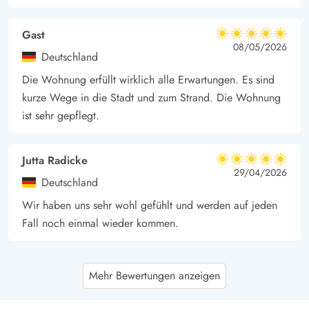
Gast
5 von 5
5 von 5
5 out of 5
08/05/2026
Deutschland
Die Wohnung erfüllt wirklich alle Erwartungen. Es sind
kurze Wege in die Stadt und zum Strand. Die Wohnung
ist sehr gepflegt.
Jutta Radicke
5 von 5
5 von 5
5 out of 5
29/04/2026
Deutschland
Wir haben uns sehr wohl gefühlt und werden auf jeden
Fall noch einmal wieder kommen.
Ute Gerlach-Lehmann
5 von 5
Mehr Bewertungen anzeigen
5 von 5
5 out of 5
12/04/2026
Deutschland