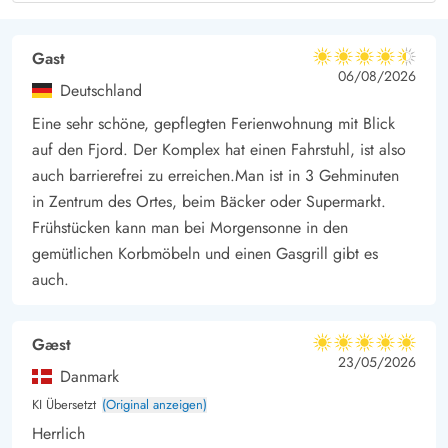
erkunden.
Diese 4+-Sterne Ferienwohnung in Hvide Sande ist der
Gast
4.5 von 5
4.5 von 5
4.5 out of 5
06/08/2026
perfekte Ausgangspunkt für eure Abenteuer und bietet euch
Deutschland
einen komfortablen Rückzugsort, an dem ihr garantiert
Eine sehr schöne, gepflegten Ferienwohnung mit Blick
unvergessliche Urlaubstage verbringen werdet. Bucht jetzt und
auf den Fjord. Der Komplex hat einen Fahrstuhl, ist also
freut euch darauf, euren Urlaub an einem der schönsten
auch barrierefrei zu erreichen.Man ist in 3 Gehminuten
Küstenorte Dänemarks zu genießen.
in Zentrum des Ortes, beim Bäcker oder Supermarkt.
Frühstücken kann man bei Morgensonne in den
gemütlichen Korbmöbeln und einen Gasgrill gibt es
auch.
Gæst
5 von 5
5 von 5
5 out of 5
23/05/2026
Danmark
KI Übersetzt
(Original anzeigen)
Herrlich