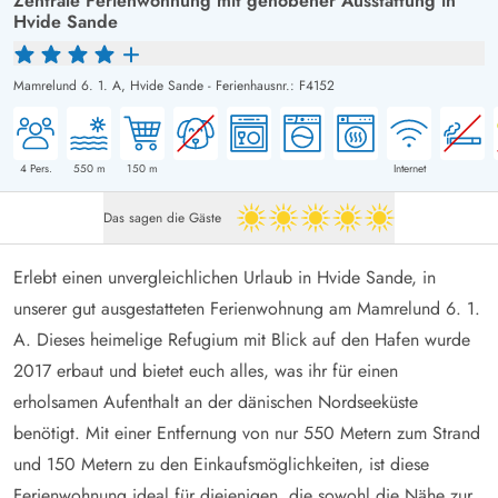
Zentrale Ferienwohnung mit gehobener Ausstattung in
Hvide Sande
Mamrelund 6. 1. A,
Hvide Sande
-
Ferienhausnr.: F4152
4
Pers.
550
m
150
m
Internet
Das sagen die Gäste
5 von 5
Erlebt einen unvergleichlichen Urlaub in Hvide Sande, in
unserer gut ausgestatteten Ferienwohnung am Mamrelund 6. 1.
A. Dieses heimelige Refugium mit Blick auf den Hafen wurde
2017 erbaut und bietet euch alles, was ihr für einen
erholsamen Aufenthalt an der dänischen Nordseeküste
benötigt. Mit einer Entfernung von nur 550 Metern zum Strand
und 150 Metern zu den Einkaufsmöglichkeiten, ist diese
Ferienwohnung ideal für diejenigen, die sowohl die Nähe zur