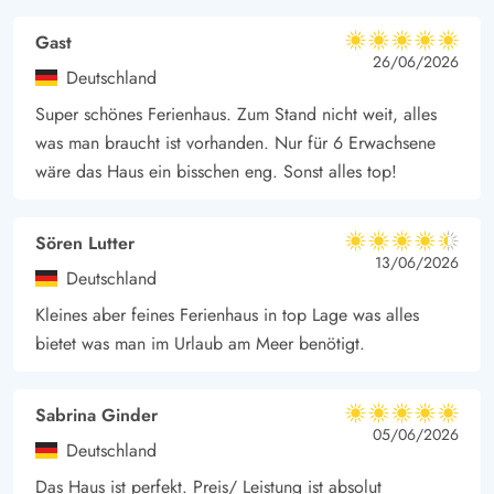
Gast
5 von 5
5 von 5
5 out of 5
26/06/2026
Deutschland
Super schönes Ferienhaus. Zum Stand nicht weit, alles
was man braucht ist vorhanden. Nur für 6 Erwachsene
wäre das Haus ein bisschen eng. Sonst alles top!
Sören Lutter
4.5 von 5
4.5 von 5
4.5 out of 5
13/06/2026
Deutschland
Kleines aber feines Ferienhaus in top Lage was alles
bietet was man im Urlaub am Meer benötigt.
Sabrina Ginder
5 von 5
5 von 5
5 out of 5
05/06/2026
Deutschland
Das Haus ist perfekt. Preis/ Leistung ist absolut