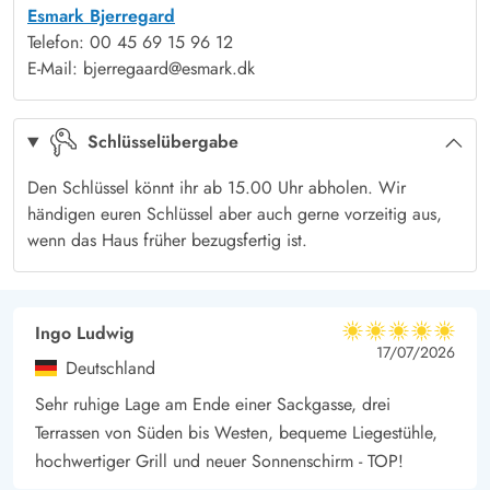
Esmark Bjerregard
Dünen, einem endlos erscheinenden Naturstrand sowie einer
Telefon: 00 45 69 15 96 12
tollen Lage auf Holmsland Klit - einem schmalen
E-Mail: bjerregaard@esmark.dk
Landstreifen zwischen Meer und dem Ringkøbing Fjord.
Hier könnt ihr stundenlang spazieren gehen, die umliegenden
Schlüsselübergabe
Natur bestaunen und genießen oder ausgedehnte
Fahrradtouren unternehmen. Einige Wander- und Fahrradwege
Den Schlüssel könnt ihr ab 15.00 Uhr abholen. Wir
führen euch durch die tolle Umgebung und hier seid ihr der
händigen euren Schlüssel aber auch gerne vorzeitig aus,
wenn das Haus früher bezugsfertig ist.
Natur ganz nah. Von eurem Ferienhaus auf Havbjergevej 10A
ist es nur ein Katzensprung bis ans Meer und Hvide Sande, wo
ihr gemütlich shoppen und ein wenig bummeln könnt, ist in
Ingo Ludwig
wenigen Minuten mit dem Auto erreicht.
5 von 5
5 von 5
5 out of 5
17/07/2026
Die Lademöglichkeit für das Elektroauto ist ein CEE-
Deutschland
Kombistecker, relevantes Kabel ist mitzubringen.
Sehr ruhige Lage am Ende einer Sackgasse, drei
Terrassen von Süden bis Westen, bequeme Liegestühle,
hochwertiger Grill und neuer Sonnenschirm - TOP!