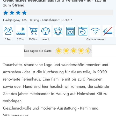
Gemütliches Reetdachhaus für 6 Personen - nur 125 m
zum Strand
Havbjergevej 10A,
Haurvig
-
Ferienhausnr.: DD1087
6
Pers.
125
m
7000
m
Max 1
Glasfaserinternet
Das sagen die Gäste
4.5 von 5
Traumhafte, strandnahe Lage und wunderschön renoviert und
anzusehen - das ist die Kurzfassung für dieses tolle, in 2020
renovierte Ferienhaus. Eine Familie mit bis zu 6 Personen
sowie euer Hund sind hier herzlich willkommen, die schönste
Zeit des Jahres miteinander in Haurvig auf Holmsland Klit zu
verbringen.
Geschmackvolle und moderne Ausstattung - Kamin und
Wärmepumpe