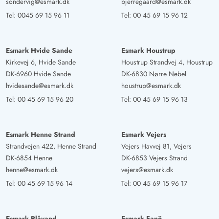
Gast
sondervig@esmark.dk
bjerregaard@esmark.dk
4.5 von 5
4.5 von 5
4.5 out of 5
26/05/2025
Tel:
0045 69 15 96 11
Tel:
00 45 69 15 96 12
Deutschland
Obwohl 6 Betten in dem Haus sind, kann ich mich nur
für eine Belegung von 4 Personen aussprechen. Das Bad
Esmark Hvide Sande
Esmark Houstrup
ist viel zu klein. Ich war nur mit meiner Frau Ort, das war
Kirkevej 6, Hvide Sande
Houstrup Strandvej 4, Houstrup
OK, und die Betten sind ein wenig schmal
DK-6960 Hvide Sande
DK-6830 Nørre Nebel
hvidesande@esmark.dk
houstrup@esmark.dk
Tel:
00 45 69 15 96 20
Tel:
00 45 69 15 96 13
Gast
5 von 5
5 von 5
5 out of 5
28/04/2025
Deutschland
Ein wunderschön gelegenes Ferienhaus mitten in den
Esmark Henne Strand
Esmark Vejers
Strandvejen 422, Henne Strand
Vejers Havvej 81, Vejers
Dünen. Die beiden Tersassen sind perfekt um auch schon
DK-6854 Henne
DK-6853 Vejers Strand
die ersten Sonnenstrahlen geniessen zu können. Das
henne@esmark.dk
vejers@esmark.dk
Haus ist so hell, dass man auch bei diesigem Wetter kein
Tel:
00 45 69 15 96 14
Tel:
00 45 69 15 96 17
Licht anmachen muss. Es ist toll, dass sich die Fenster zu
beiden Terrassen weit öffnen lassen und die Tür sich
sogar fixieren lässt, so das sie bei Wind nicht zuweht.
Esmark Blåvand
Esmark Fanö