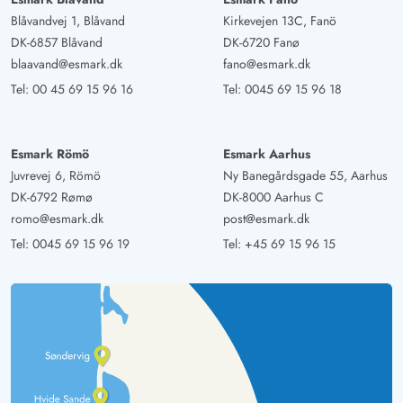
Blåvandvej 1, Blåvand
Kirkevejen 13C, Fanö
Hendrike Smalakies
DK-6857 Blåvand
DK-6720 Fanø
5 von 5
5 von 5
5 out of 5
19/04/2025
blaavand@esmark.dk
fano@esmark.dk
Deutschland
Tel:
00 45 69 15 96 16
Tel:
0045 69 15 96 18
Zauberhaftes Reetdach Haus umgeben von Dünen.
Luftlinie zum Wasser sind 125 m. Die Sonne begleitet
dich von morgens bis abends, so daß du ein helles
Esmark Römö
Esmark Aarhus
freundliches Haus vorfindest, mit vielen Fenstern von
Juvrevej 6, Römö
Ny Banegårdsgade 55, Aarhus
denen du die Dünenlandschaft beobachten kannst.
DK-6792 Rømø
DK-8000 Aarhus C
Badezimmer und Wohnzimmer sind in moderner
romo@esmark.dk
post@esmark.dk
Ausstattung.
Tel:
0045 69 15 96 19
Tel:
+45 69 15 96 15
Michael Lehmann
5 von 5
5 von 5
5 out of 5
21/03/2025
Deutschland
Ein tolles Ferienhaus im typisch skandinavischen Stil
eingerichtet. Das Badezimmer ist hell und modern