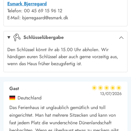
Esmark Bjerregard
Terrasse: überdacht
Ja
Einkaufsmöglichkeiten auch Cafés, Restaurants und frischen
Telefon: 00 45 69 15 96 12
Fisch zu kaufen gibt.
E-Mail: bjerregaard@esmark.dk
Die Lademöglichkeit für das Elektroauto ist ein CEE-
Kombistecker oder 220 V. Bitte relevantes Kabel (min. 8
Schlüsselübergabe
Meter) und Adapter mitbringen.
Den Schlüssel könnt ihr ab 15.00 Uhr abholen. Wir
händigen euren Schlüssel aber auch gerne vorzeitig aus,
wenn das Haus früher bezugsfertig ist.
Gast
5 von 5
5 von 5
5 out of 5
13/07/2026
Deutschland
Das Ferienhaus ist unglaublich gemütlich und toll
eingerichtet. Man hat mehrere Sitzecken und kann von
fast jedem Platz die wunderschöne Dünenlandschaft
beobachten. Wenn es überhaupt etwas zu meckern gibt,