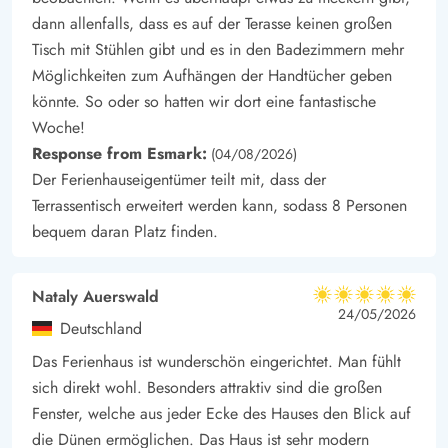
dann allenfalls, dass es auf der Terasse keinen großen
Tisch mit Stühlen gibt und es in den Badezimmern mehr
Möglichkeiten zum Aufhängen der Handtücher geben
könnte. So oder so hatten wir dort eine fantastische
Woche!
Response from Esmark:
(04/08/2026)
Der Ferienhauseigentümer teilt mit, dass der
Terrassentisch erweitert werden kann, sodass 8 Personen
bequem daran Platz finden.
Nataly Auerswald
5 von 5
5 von 5
5 out of 5
24/05/2026
Deutschland
Das Ferienhaus ist wunderschön eingerichtet. Man fühlt
sich direkt wohl. Besonders attraktiv sind die großen
Fenster, welche aus jeder Ecke des Hauses den Blick auf
die Dünen ermöglichen. Das Haus ist sehr modern