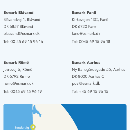
Sitzmöglichkeiten.
Esmark Blåvand
Esmark Fanö
Ute Wittenbrink
Blåvandvej 1, Blåvand
Kirkevejen 13C, Fanö
5 von 5
5 von 5
5 out of 5
03/04/2025
DK-6857 Blåvand
DK-6720 Fanø
Deutschland
blaavand@esmark.dk
fano@esmark.dk
Das Ferienhaus ist sehr modern und komfortabel
Tel:
00 45 69 15 96 16
Tel:
0045 69 15 96 18
ausgestattet. Durch die Lage hat man einen herrlichen
Blick auf die Dünen. Klare Empfehlung.
Esmark Römö
Esmark Aarhus
Juvrevej 6, Römö
Ny Banegårdsgade 55, Aarhus
Markus Berghoff
4.5 von 5
DK-6792 Rømø
DK-8000 Aarhus C
4.5 von 5
4.5 out of 5
23/02/2025
Deutschland
romo@esmark.dk
post@esmark.dk
Tolles, gepflegtes Ferienhaus mit sensationeller Aussicht
Tel:
0045 69 15 96 19
Tel:
+45 69 15 96 15
auf die Dünen....uneinsehbar! Absolute Ruhe &
wunderbar hygge! Super bequeme Betten...
Thies u. Barbara Wetegrove
5 von 5
03/02/2025