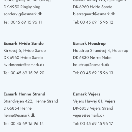
Gast
DK-6950 Ringkøbing
DK-6960 Hvide Sande
4.5 von 5
4.5 von 5
4.5 out of 5
04/08/2025
sondervig@esmark.dk
bjerregaard@esmark.dk
Deutschland
Tel:
0045 69 15 96 11
Tel:
00 45 69 15 96 12
Das Haus lässt Blicke auf die Dünenlandschaft aus
verschiedenen Zimmern zu. Das ist beeindruckend.
Esmark Hvide Sande
Esmark Houstrup
Kirkevej 6, Hvide Sande
Houstrup Strandvej 4, Houstrup
Wolfgang Bock
5 von 5
5 von 5
5 out of 5
30/06/2025
DK-6960 Hvide Sande
DK-6830 Nørre Nebel
Deutschland
hvidesande@esmark.dk
houstrup@esmark.dk
Das Ferienhaus hat unsere Erwartungen voll erfüllt. Man
Tel:
00 45 69 15 96 20
Tel:
00 45 69 15 96 13
hat von der Terrasse und dem Wohnzimmer einen
herrlichen Blick auf die Dünen und man hört das
Rauschen des Meeres. Das Haus ist prima ausgestattet
Esmark Henne Strand
Esmark Vejers
Strandvejen 422, Henne Strand
Vejers Havvej 81, Vejers
und die Raumaufteilung ist sehr gelungen. Man hat zwei
DK-6854 Henne
DK-6853 Vejers Strand
Kinderzimmer mit je zwei Betten und zwei Schlafzimmer
henne@esmark.dk
vejers@esmark.dk
mit großen, bequemen Betten. Auch der Wohn,-Ess,-
Tel:
00 45 69 15 96 14
Tel:
00 45 69 15 96 17
Küchenbereich ist sehr großzügig mit ausreichend