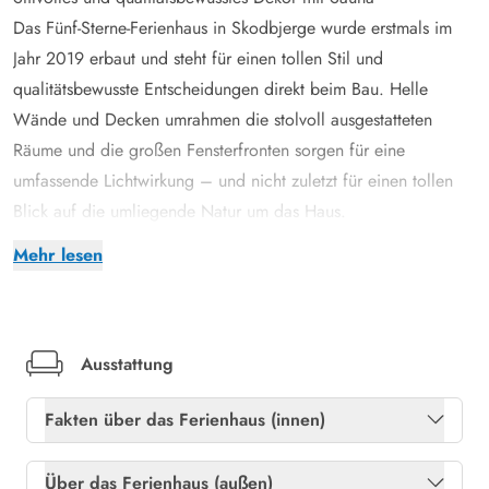
Das Fünf-Sterne-Ferienhaus in Skodbjerge wurde erstmals im
Jahr 2019 erbaut und steht für einen tollen Stil und
qualitätsbewusste Entscheidungen direkt beim Bau. Helle
Wände und Decken umrahmen die stolvoll ausgestatteten
Räume und die großen Fensterfronten sorgen für eine
umfassende Lichtwirkung – und nicht zuletzt für einen tollen
Blick auf die umliegende Natur um das Haus.
Eines der Badezimmer verbirgt ein kleines Wellness-Wunder:
Mehr lesen
hier habt ihr Zugang zu eurer hauseigenen Sauna, welche den
perfekten Ort darstellt, um sich zu entspannen und neue Kräfte
für die nächsten schönen Urlaubstage zu fassen. Für eine
angenehme Raumtemperatur im Ferienhaus sorgt eine
Ausstattung
Wärmepumpe.
Fakten über das Ferienhaus (innen)
Es gibt 3 deutsche Kanäle in diesem Ferienhaus.
Großartige Lage: nur 200 Meter von der Nordsee entfernt
Freies Glasfasernetz
Ja
Über das Ferienhaus (außen)
Zu dem Haus gehört eine große, überdachte Terrasse, sodass