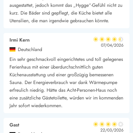
ausgestattet, jedoch kommt das „Hygge“-Gefühl nicht zu
kurz. Die Bäder sind gepflegt, die Küche bietet alle
Utensilien, die man irgendwie gebrauchen könnte.
Irmi Kern
4.5 von 5
4.5 von 5
4.5 out of 5
07/04/2026
Deutschland
Ein sehr geschmackvoll eingerichtetes und toll gelegenes
Ferienhaus mit einer überdurchschnittlich guten
Küchenausstattung und einer großzügig bemessenen
Sauna. Der Energieverbrauch war dank Wärmepumpe
erfreulich niedrig. Hätte das Acht-Personen-Haus noch
eine zusätzliche Gästetoilette, würden wir im kommenden
Jahr sofort wiederkommen.
Gast
4 von 5
4 von 5
4 out of 5
22/03/2026