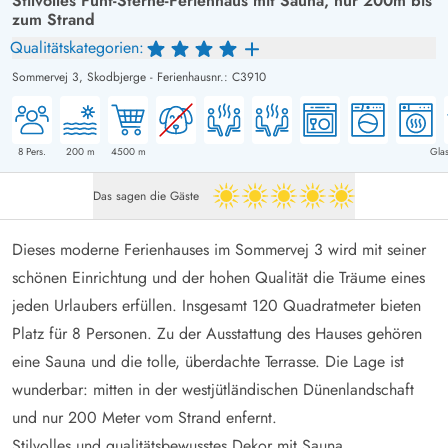
Stilvolles Fünf-Sterne-Ferienhaus mit Sauna, nur 200m bis
zum Strand
Qualitätskategorien:
Sommervej 3,
Skodbjerge
-
Ferienhausnr.: C3910
8
Pers.
200
m
4500
m
Glas
Das sagen die Gäste
5 von 5
Dieses moderne Ferienhauses im Sommervej 3 wird mit seiner
schönen Einrichtung und der hohen Qualität die Träume eines
jeden Urlaubers erfüllen. Insgesamt 120 Quadratmeter bieten
Platz für 8 Personen. Zu der Ausstattung des Hauses gehören
eine Sauna und die tolle, überdachte Terrasse. Die Lage ist
wunderbar: mitten in der westjütländischen Dünenlandschaft
und nur 200 Meter vom Strand enfernt.
Stilvolles und qualitätsbewusstes Dekor mit Sauna