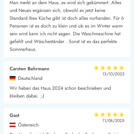
Man merkt an dem Haus, es wird sich gekümmert. Altes
und Neues ergänzen sich, obwohl es jetzt keine
Standard Ikea Küche gibt ist doch alles vorhanden. Für 6
Personen ist es doch zu klein und ob es im Winter warm
sein wird kann ich nicht sagen. Die Waschmaschine hat
gefehlt und Wäscheständer . Sonst ist es das perfekte
Sommerhaus.
Carsten Behrmann
5 von 5
5 von 5
5 out of 5
13/10/2025
Deutschland
Wir haben das Haus 2024 schon beschrieben und
bleiben dabei. ;-)
Gast
5 von 5
5 von 5
5 out of 5
11/08/2025
Österreich