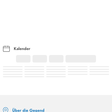
Sehr gemütliches Ferienhaus, mit allem was man für den
Alltag benötigt.
Kalender
Über die Gegend