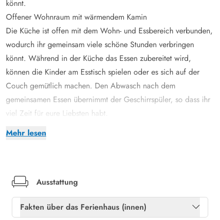
könnt.
Offener Wohnraum mit wärmendem Kamin
Die Küche ist offen mit dem Wohn- und Essbereich verbunden,
wodurch ihr gemeinsam viele schöne Stunden verbringen
könnt. Während in der Küche das Essen zubereitet wird,
können die Kinder am Esstisch spielen oder es sich auf der
Couch gemütlich machen. Den Abwasch nach dem
gemeinsamen Essen übernimmt der Geschirrspüler, so dass ihr
viel Zeit für eure Liebsten habt.
Der Wohnbereich ist mit hellem Holzboden ausgestattet und
Mehr lesen
der zentral platzierte Kamin sorgt für gemütliche Stunden,
während seine Wärme euch umhüllt. Das große
Panoramafenster im Wohnzimmer sorgt für einen großartigen
Ausblick auf das Grundstück.
Ausstattung
Wohnen inmitten der Natur der dänischen Westküste
Fakten über das Ferienhaus (innen)
Das Ferienhaus im Redningsvejen 25 liegt ungeniert auf einem