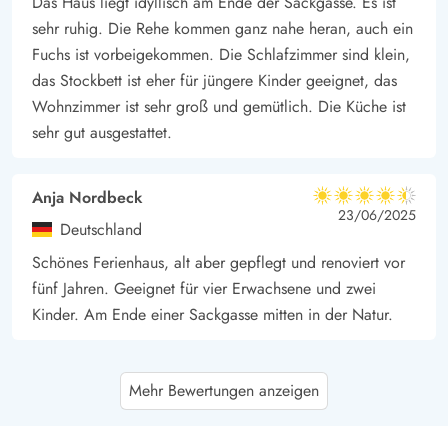
Das Haus liegt idyllisch am Ende der Sackgasse. Es ist
sehr ruhig. Die Rehe kommen ganz nahe heran, auch ein
Fuchs ist vorbeigekommen. Die Schlafzimmer sind klein,
das Stockbett ist eher für jüngere Kinder geeignet, das
Wohnzimmer ist sehr groß und gemütlich. Die Küche ist
sehr gut ausgestattet.
Anja Nordbeck
4.5 von 5
4.5 von 5
4.5 out of 5
23/06/2025
Deutschland
Schönes Ferienhaus, alt aber gepflegt und renoviert vor
fünf Jahren. Geeignet für vier Erwachsene und zwei
Kinder. Am Ende einer Sackgasse mitten in der Natur.
Silke Sträter
3.5 von 5
Mehr Bewertungen anzeigen
3.5 von 5
3.5 out of 5
20/05/2025
Deutschland
Das Haus ist sehr gut gelegen in einer Sackgasse, zwar