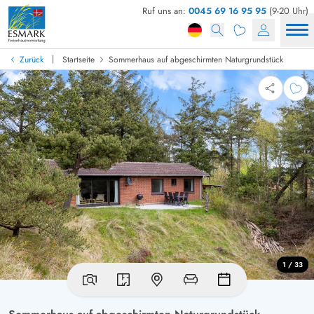
Ruf uns an:
0045 69 16 95 95
(9-20 Uhr)
|
Zurück
Startseite
Sommerhaus auf abgeschirmten Naturgrundstück
1 / 33