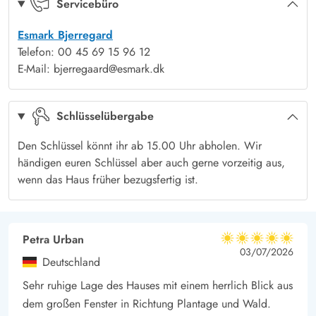
Servicebüro
machen könnt.
Esmark Bjerregard
Telefon: 00 45 69 15 96 12
E-Mail: bjerregaard@esmark.dk
Schlüsselübergabe
Den Schlüssel könnt ihr ab 15.00 Uhr abholen. Wir
händigen euren Schlüssel aber auch gerne vorzeitig aus,
wenn das Haus früher bezugsfertig ist.
Petra Urban
5 von 5
5 von 5
5 out of 5
03/07/2026
Deutschland
Sehr ruhige Lage des Hauses mit einem herrlich Blick aus
dem großen Fenster in Richtung Plantage und Wald.