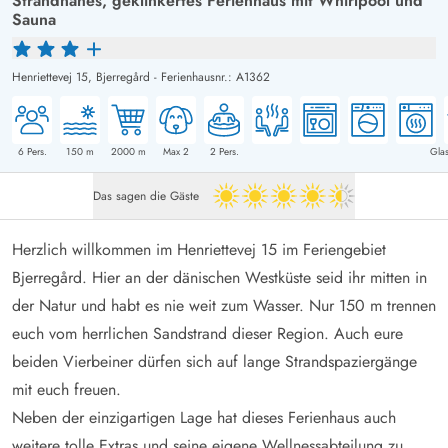
Strandnahes, geklinkertes Ferienhaus mit Whirlpool und
Sauna
Henriettevej 15,
Bjerregård
-
Ferienhausnr.: A1362
6
Pers.
150
m
2000
m
Max 2
2
Pers.
Glas
Das sagen die Gäste
4.5 von 5
Herzlich willkommen im Henriettevej 15 im Feriengebiet
Bjerregård. Hier an der dänischen Westküste seid ihr mitten in
der Natur und habt es nie weit zum Wasser. Nur 150 m trennen
euch vom herrlichen Sandstrand dieser Region. Auch eure
beiden Vierbeiner dürfen sich auf lange Strandspaziergänge
mit euch freuen.
Neben der einzigartigen Lage hat dieses Ferienhaus auch
weitere tolle Extras und seine eigene Wellnessabteilung zu