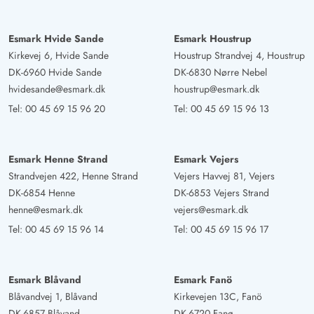
den hyggelige tid!
Esmark Hvide Sande
Esmark Houstrup
Kirkevej 6, Hvide Sande
Houstrup Strandvej 4, Houstrup
Gast
5 von 5
5 von 5
5 out of 5
03/03/2025
DK-6960 Hvide Sande
DK-6830 Nørre Nebel
Deutschland
hvidesande@esmark.dk
houstrup@esmark.dk
Das Ferienhaus verfügt über große Panoramafenster, die
Tel:
00 45 69 15 96 20
Tel:
00 45 69 15 96 13
einen direkten Blick auf die Dünen freigeben. Frisch
renoviert bietet das Haus allen erdenklichen Komfort
auch für größere Familien.
Esmark Henne Strand
Esmark Vejers
Strandvejen 422, Henne Strand
Vejers Havvej 81, Vejers
DK-6854 Henne
DK-6853 Vejers Strand
Gast
4.5 von 5
henne@esmark.dk
vejers@esmark.dk
4.5 von 5
4.5 out of 5
06/01/2025
Deutschland
Tel:
00 45 69 15 96 14
Tel:
00 45 69 15 96 17
Es ist ein schönes gut gelegenes Ferienhaus. Der
Wohnraum hat einen herrlichen Blick auf die Dünen.
Esmark Blåvand
Esmark Fanö
Blåvandvej 1, Blåvand
Kirkevejen 13C, Fanö
DK-6857 Blåvand
DK-6720 Fanø