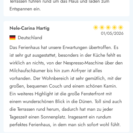
Terrassen führen rund um das Haus und laden zum
Entspannen ein.
Nele-Carina Hartig
5 von 5
5 von 5
5 out of 5
01/05/2026
Deutschland
Das Ferienhaus hat unsere Erwartungen übertroffen. Es
ist sehr gut ausgestattet, besonders in der Küche fehlt es
wirklich an nichts, von der Nespresso-Maschine über den
Milchaufschäumer bis hin zum Airfryer ist alles
vorhanden. Der Wohnbereich ist sehr gemütlich, mit der
großen, bequemen Couch und einem schönen Kamin.
Ein weiteres Highlight ist die große Fensterfront mit
einem wunderschönen Blick in die Dünen. Toll sind auch
die Terrassen rund herum, dadurch hat man zu jeder
Tageszeit einen Sonnenplatz. Insgesamt ein rundum
perfektes Ferienhaus, in dem man sich sofort wohl fühlt.