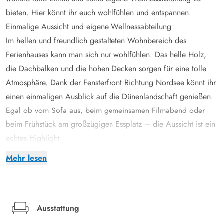
bieten. Hier könnt ihr euch wohlfühlen und entspannen.
Einmalige Aussicht und eigene Wellnessabteilung
Im hellen und freundlich gestalteten Wohnbereich des
Ferienhauses kann man sich nur wohlfühlen. Das helle Holz,
die Dachbalken und die hohen Decken sorgen für eine tolle
Atmosphäre. Dank der Fensterfront Richtung Nordsee könnt ihr
einen einmaligen Ausblick auf die Dünenlandschaft genießen.
Egal ob vom Sofa aus, beim gemeinsamen Filmabend oder
beim Frühstück am großzügigen Essplatz – die Aussicht ist ein
echtes Highlight.
Richtig hyggelig wird es, wenn ihr am Abend den Kamin
Mehr lesen
anzündet und beim knisternden Feuer ein Glas Wein oder Tee
genießt. Zusätzlich zum Kamin könnt ihr den Wohnbereich
aber auch mit einer Fußbodenheizung aufwärmen. Die offene
Küche befindet sich direkt neben dem Essbereich. Hier findet
Ausstattung
ihr alles, um das eine oder andere skandinavische Menü zu