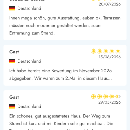
4 von 5
4 von 5
4 out of 5
20/07/2026
Deutschland
Innen mega schön, gute Ausstattung, außen ok, Terrassen
müssten noch moderner gestaltet werden, super
Entfernung zum Strand.
Gast
5 von 5
5 von 5
5 out of 5
15/06/2026
Deutschland
Ich habe bereits eine Bewertung im November 2025
abgegeben. Wir waren zum 2.Mal in diesem Haus...
Gast
4.5 von 5
4.5 von 5
4.5 out of 5
29/05/2026
Deutschland
Ein schönes, gut ausgestattetes Haus. Der Weg zum
Strand ist kurz und mit Kindern sehr gut machbar. Die