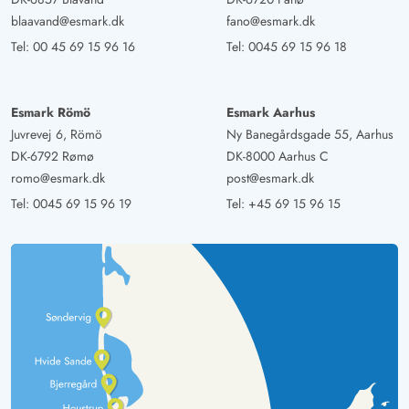
Gast
5 von 5
5 von 5
5 out of 5
30/12/2024
blaavand@esmark.dk
fano@esmark.dk
Deutschland
Tel:
00 45 69 15 96 16
Tel:
0045 69 15 96 18
Das Haus ist sehr gemütlich eingerichtet und man fühlt
sich sofort wohl. Der Blick aus dem Wohnzimmer in die
Dünen ist wirklich schön. Man kann gut mit der
Esmark Römö
Esmark Aarhus
Wärmepumpe heizen, auch die Betten sind bequem. Wir
Juvrevej 6, Römö
Ny Banegårdsgade 55, Aarhus
würden das Haus wieder mieten.
DK-6792 Rømø
DK-8000 Aarhus C
romo@esmark.dk
post@esmark.dk
Tel:
0045 69 15 96 19
Tel:
+45 69 15 96 15
Gast
4 von 5
4 von 5
4 out of 5
29/11/2024
Deutschland
Grundsätzlich hat uns die Unterkunft gut gefallen. Das
Haus hat einen super Standort in erster Reihe und bietet
ausreichend Privatsphäre. Die Unterkunft ist gut
ausgestattet, lediglich an Spülmittel, Seife und Klopapier
hat es uns gefehlt. Wir haben das Haus unter anderem
wegen der Sauna gebucht. Hier wurden wir leider sehr