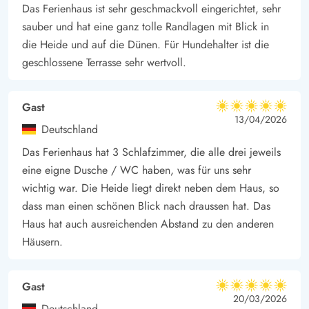
breiten Sandstrand der dänischen Westküste. Freut euch auf
Das Ferienhaus ist sehr geschmackvoll eingerichtet, sehr
lange Spaziergänge, spürt den Sand zwischen euren Zehen
sauber und hat eine ganz tolle Randlagen mit Blick in
und lasst euch die frische Meeresluft um die Nase wehen.
die Heide und auf die Dünen. Für Hundehalter ist die
geschlossene Terrasse sehr wertvoll.
Auch tolle Rad- und Wanderwege führen durch die Heide- und
Dünenlandschaft. Mit dem Fahrrad ist auch der Kaufmann des
Feriengebietes Bjerregård schnell erreicht. Hier könnt ihr euch
Gast
5 von 5
5 von 5
5 out of 5
13/04/2026
morgens mit frischen Brötchen eindecken und auch allerlei
Deutschland
regionale Köstlichkeiten findet ihr hier.
Das Ferienhaus hat 3 Schlafzimmer, die alle drei jeweils
eine eigne Dusche / WC haben, was für uns sehr
wichtig war. Die Heide liegt direkt neben dem Haus, so
dass man einen schönen Blick nach draussen hat. Das
Haus hat auch ausreichenden Abstand zu den anderen
Häusern.
Gast
5 von 5
5 von 5
5 out of 5
20/03/2026
Deutschland