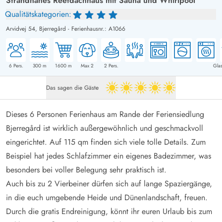
Strandnahes Reetdachhaus mit Sauna und Whirlpool
Qualitätskategorien:
Arvidvej 54,
Bjerregård
-
Ferienhausnr.: A1066
6
Pers.
300
m
1600
m
Max 2
2
Pers.
Glas
Das sagen die Gäste
5 von 5
Dieses 6 Personen Ferienhaus am Rande der Feriensiedlung
Bjerregård ist wirklich außergewöhnlich und geschmackvoll
eingerichtet. Auf 115 qm finden sich viele tolle Details. Zum
Beispiel hat jedes Schlafzimmer ein eigenes Badezimmer, was
besonders bei voller Belegung sehr praktisch ist.
Auch bis zu 2 Vierbeiner dürfen sich auf lange Spaziergänge,
in die euch umgebende Heide und Dünenlandschaft, freuen.
Durch die gratis Endreinigung, könnt ihr euren Urlaub bis zum