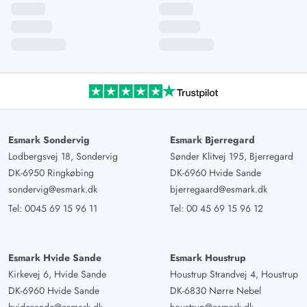
Gast
5 von 5
5 von 5
5 out of 5
16/06/2025
Deutschland
Modernes Ferienhaus mit traumhaftem Blick auf die
Dünenlandschaft und eingezäunter Terrasse bietet alles
für einen erholsamen Urlaub. Kurzer Weg zum
traumhaften Strand. Alles ideal, um Ruhe zu genießen
und abzuschalten. Mit dem Kamin kann man es sich bei
Esmark Sondervig
Esmark Bjerregard
schlechtem Wetter gemütlich machen-einfach Hygge
Lodbergsvej 18, Sondervig
Sønder Klitvej 195, Bjerregard
genießen.
DK-6950 Ringkøbing
DK-6960 Hvide Sande
sondervig@esmark.dk
bjerregaard@esmark.dk
Sigrid Paraquin
Tel:
0045 69 15 96 11
Tel:
00 45 69 15 96 12
5 von 5
5 von 5
5 out of 5
28/05/2025
Deutschland
Das Ferienhaus ist sehr liebevoll eingerichtet, es fehlt
Esmark Hvide Sande
Esmark Houstrup
nichts! Der Blick morgens vom Esstisch in die
Kirkevej 6, Hvide Sande
Houstrup Strandvej 4, Houstrup
Dünenlandschaft ist traumhaft.
DK-6960 Hvide Sande
DK-6830 Nørre Nebel