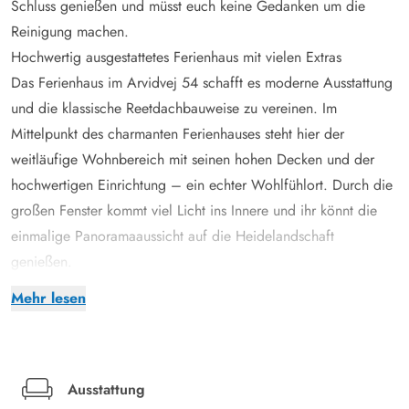
Schluss genießen und müsst euch keine Gedanken um die
Reinigung machen.
Hochwertig ausgestattetes Ferienhaus mit vielen Extras
Das Ferienhaus im Arvidvej 54 schafft es moderne Ausstattung
und die klassische Reetdachbauweise zu vereinen. Im
Mittelpunkt des charmanten Ferienhauses steht hier der
weitläufige Wohnbereich mit seinen hohen Decken und der
hochwertigen Einrichtung – ein echter Wohlfühlort. Durch die
großen Fenster kommt viel Licht ins Innere und ihr könnt die
einmalige Panoramaaussicht auf die Heidelandschaft
genießen.
Kuschelt euch gemütlich auf die Couch und trinkt gemeinsam
Mehr lesen
ein Glas Wein, während der Kamin für eine hyggelige
Atmosphäre sorgt. Dieser Kamin ist eine Besonderheit, denn
hier könnt ihr auf 2 Seiten das Feuer beobachten – sowohl
vom Sofa als auch vom Essbereich aus. Ergänzend wurde im
Ausstattung