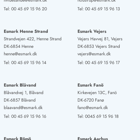
hvidesande@esmark.dk
houstrup@esmark.dk
Tel:
00 45 69 15 96 20
Tel:
00 45 69 15 96 13
Heike Slosarek
5 von 5
5 von 5
5 out of 5
04/04/2025
Deutschland
Tolles Ferienhaus, tolle Lage, alles da für einen
Esmark Henne Strand
Esmark Vejers
entspannten und erholsamen Urlaub mit dem Vierbeiner
Strandvejen 422, Henne Strand
Vejers Havvej 81, Vejers
DK-6854 Henne
DK-6853 Vejers Strand
henne@esmark.dk
vejers@esmark.dk
Hans-Henrich Blendermann
4.5 von 5
Tel:
00 45 69 15 96 14
Tel:
00 45 69 15 96 17
4.5 von 5
4.5 out of 5
27/02/2025
Deutschland
Geräumiges und sehr schön eingerichtetes Ferienhaus,
Esmark Blåvand
Esmark Fanö
das sich durch den getrennten Flur und die Anzahl der
Blåvandvej 1, Blåvand
Kirkevejen 13C, Fanö
Badezimmer perfekt für zwei Parteien bewohnen lässt.
DK-6857 Blåvand
DK-6720 Fanø
blaavand@esmark.dk
fano@esmark.dk
Birgit Liedtke
Tel:
00 45 69 15 96 16
Tel:
0045 69 15 96 18
5 von 5
5 von 5
5 out of 5
05/02/2025
Deutschland
Wir waren 14 Tage in diesem schönen Ferienhaus und
Esmark Römö
Esmark Aarhus