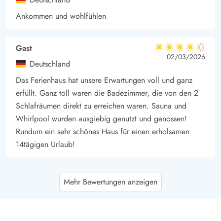
Ankommen und wohlfühlen
Gast
4.5 von 5
4.5 von 5
4.5 out of 5
02/03/2026
Deutschland
Das Ferienhaus hat unsere Erwartungen voll und ganz
erfüllt. Ganz toll waren die Badezimmer, die von den 2
Schlafräumen direkt zu erreichen waren. Sauna und
Whirlpool wurden ausgiebig genutzt und genossen!
Rundum ein sehr schönes Haus für einen erholsamen
14tägigen Urlaub!
Petra Tralau
5 von 5
Mehr Bewertungen anzeigen
5 von 5
5 out of 5
22/10/2025
Deutschland
Man kommt in dieses Haus und fühlt sich sofort wohl. Es