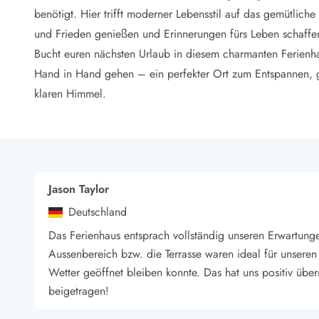
LEGOLAND® Rabatt
benötigt. Hier trifft moderner Lebensstil auf das gemütlich
Urlaub mit Kindern
und Frieden genießen und Erinnerungen fürs Leben schaffe
Urlaub mit Hund
Bucht euren nächsten Urlaub in diesem charmanten Ferienh
Urlaub am Strand
Hand in Hand gehen – ein perfekter Ort zum Entspannen
Urlaub in der Natur
Finde Bernstein am Strand
klaren Himmel.
Indoorspielländer in Dänemark
Zoos und Tierparks in Dänemark
Freizeitparks in Dänemark
Sport
Angeln in Dänemark
Jason Taylor
Bowling in Dänemark
Deutschland
Minigolf spielen in Dänemark
Schwimmhallen und Badeländer
Das Ferienhaus entsprach vollständig unseren Erwartunge
Golfen in Dänemark
Aussenbereich bzw. die Terrasse waren ideal für unseren
Fitnesscenter in Dänemark
Wetter geöffnet bleiben konnte. Das hat uns positiv über
Fahrradfahren in Dänemark
beigetragen!
Reiten in Dänemark
Surfen in Dänemark