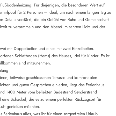
t Fußbodenheizung. Für diejenigen, die besonderen Wert auf
nwhirlpool für 2 Personen – ideal, um nach einem langen Tag zu
n Details verstärkt, die ein Gefühl von Ruhe und Gemeinschaft
ahlzeit zu versammeln und den Abend im sanften Licht und der
wei mit Doppelbetten und eines mit zwei Einzelbetten.
 offenen Schlafboden (Hems) des Hauses, idel für Kinder. Es ist
 willkommen sind mitzunehmen.
htung
önen, teilweise geschlossenen Terrasse und komfortablen
chten und guten Gesprächen einladen, liegt das Ferienhaus
nd 1400 Meter vom beliebten Badestrand Sønderstrand
eine Schaukel, die es zu einem perfekten Rückzugsort für
Luft genießen möchten.
 Ferienhaus alles, was ihr für einen sorgenfreien Urlaub