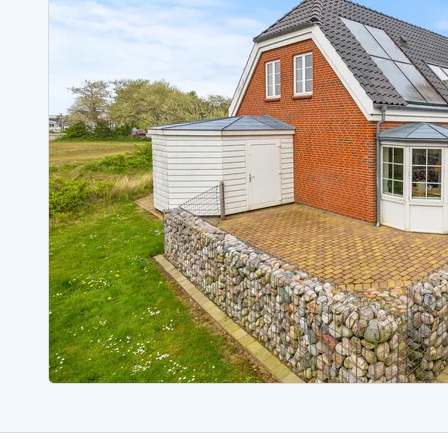
Ferienhäuser mit Whirlpool
Ferienh
Ferienhäuser mit Freitagswechsel
Ferienh
Ferienhäuser mit Samstagswechsel
Ferienh
Ferienhäuser Bjerregard
Ferienhäuser Blavand
Ferienhäuser Hvide S
Ferienhäuser Argab
Ferienh
Ferienhäuser in Arrild
Ferienh
Ferienhäuser Bjerregard
Ferienh
Ferienhäuser Blavand
Ferienhä
Ferienhäuser Bork Havn
Ferienh
Ferienhäuser Fjand
Ferienh
Ferienhäuser Fanö
Ferienh
Ferienhäuser Graerup Strand
Ferienh
Ferienhäuser Haurvig
Ferienh
Ferienhäuser Henne Strand
Ferienhä
Esmark Reisecurity
Esmark KidsVIP
Esmark VIP Partnervorteile
Vorteil
Praktische Informationen