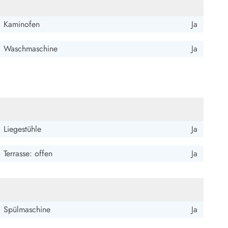
ide Sande
Das Team im Hintergrund
Kaminofen
Ja
Waschmaschine
Ja
Liegestühle
Ja
Terrasse: offen
Ja
Spülmaschine
Ja