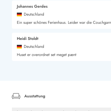
Wandern in Dänemark
Johannes Gerdes
Wasserski in Dänemark
Deutschland
Segeln in Dänemark
Ein super schönes Ferienhaus. Leider war die Couchgarn
Kultur in Dänemark
Historische Museen
Sehenswürdigkeiten
Heidi Stoldt
Kunstmuseen
Kunsthandwerk und Galerien
Deutschland
Essen und Trinken
Huset er overordnet set meget pænt
Einkaufen und Shopping
Weihnachten in Dänemark
Heiraten in Dänemark
Wikinger in Dänemark
Hygge
Pyt
Ausstattung