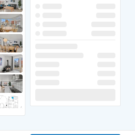
 Winter
er Weihnachten
r Silvester
 Nymindegab
ömö
 Ringköbing Fjord
ndervig
odbjerge
 Thorsminde
erso Klit
ers Strand
ster Husby