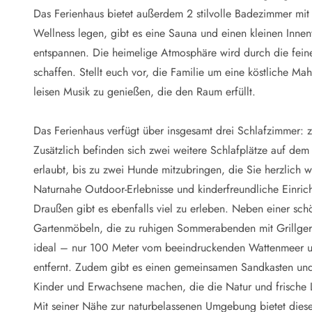
Naturschutz
Das Ferienhaus bietet außerdem 2 stilvolle Badezimmer mi
Webcam Dänemark
Wellness legen, gibt es eine Sauna und einen kleinen Inne
Ferienhauskatalog
Fotowettbewerb
entspannen. Die heimelige Atmosphäre wird durch die feine
Karte
schaffen. Stellt euch vor, die Familie um eine köstliche M
Vorteile bei uns
leisen Musik zu genießen, die den Raum erfüllt.
Reisecurity
Esmark KidsVIP
Das Ferienhaus verfügt über insgesamt drei Schlafzimmer: z
Esmark VIP - Partnervorteile und Rabatte
Zusätzlich befinden sich zwei weitere Schlafplätze auf dem
Preisgarantie
Keine Kaution
erlaubt, bis zu zwei Hunde mitzubringen, die Sie herzlich
Gästebewertungen
Naturnahe Outdoor-Erlebnisse und kinderfreundliche Einric
Gratis WLAN
Draußen gibt es ebenfalls viel zu erleben. Neben einer sch
Rabatt
Gartenmöbeln, die zu ruhigen Sommerabenden mit Grillgeri
We love people
ideal – nur 100 Meter vom beeindruckenden Wattenmeer u
entfernt. Zudem gibt es einen gemeinsamen Sandkasten und 
Freizeit
Esmark VIP Partnervorteile
Kinder und Erwachsene machen, die die Natur und frische 
Esmark KidsVIP
Mit seiner Nähe zur naturbelassenen Umgebung bietet dieses