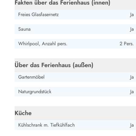
Esmark Bjerregard
Esmark Sondervig
Esmark Houstrup
Esmark Fanö
E
Fakten über das Ferienhaus (innen)
Kontakt & Öffnungszeiten
Freies Glasfasernetz
Ja
Qualität seit 1965
Über uns
Sauna
Ja
Nachhaltigkeit
Das sagen unsere Gäste
Whirlpool, Anzahl pers.
2 Pers.
Newsletter
Sponsoren - Esmark unterstützt
Mietbedingungen
Über das Ferienhaus (außen)
Datenschutzerklärung
Impressum
Gartenmöbel
Ja
Presse
Naturgrundstück
Ja
Küche
Kühlschrank m. Tiefkühlfach
Ja