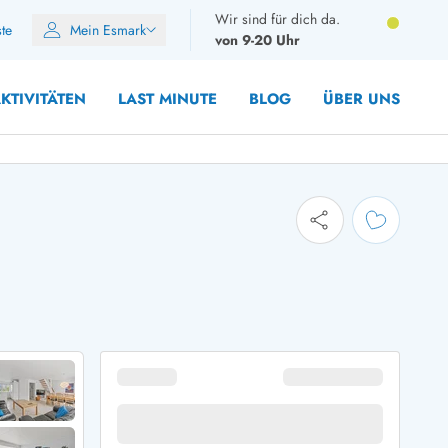
Wir sind für dich da.
ste
Mein Esmark
von 9-20 Uhr
KTIVITÄTEN
LAST MINUTE
BLOG
ÜBER UNS
8 Personen
10 Personen
12 Personen
14 Personen
Gruppen
Frühjahr
m Sommer
Herbst