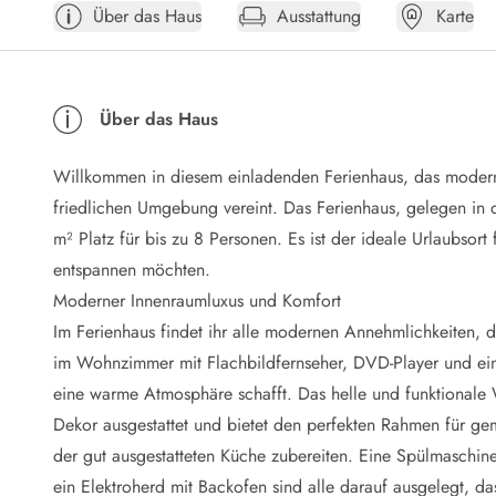
Über das Haus
Ausstattung
Karte
Öffnungszeiten
Anreise
Abreise
Ferienhaus ABC
Über das Haus
Häufige Fragen zur Buchung
Nebenkosten (Strom, Wasser usw...)
Willkommen in diesem einladenden Ferienhaus, das modern
Verleihservice
Reisescheckliste
friedlichen Umgebung vereint. Das Ferienhaus, gelegen in 
Endreinigung
m² Platz für bis zu 8 Personen. Es ist der ideale Urlaubso
Gutschein
entspannen möchten.
Frühbucher
Moderner Innenraumluxus und Komfort
Mietbedingungen
Im Ferienhaus findet ihr alle modernen Annehmlichkeiten,
Info
im Wohnzimmer mit Flachbildfernseher, DVD-Player und ei
Reiseführer Dänemark
Tipps für Urlaub in Dänemark
eine warme Atmosphäre schafft. Das helle und funktional
Wetter in Dänemark
Dekor ausgestattet und bietet den perfekten Rahmen für gem
Saisonzeiten
der gut ausgestatteten Küche zubereiten. Eine Spülmaschine,
Badesicherheit im Meer
ein Elektroherd mit Backofen sind alle darauf ausgelegt, da