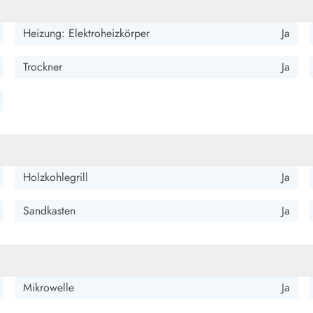
smark Blavand
Esmark Vejers
Esmark Henne
Esmark Römö
Esmark Hv
Heizung: Elektroheizkörper
Ja
Trockner
Ja
Holzkohlegrill
Ja
Sandkasten
Ja
Mikrowelle
Ja