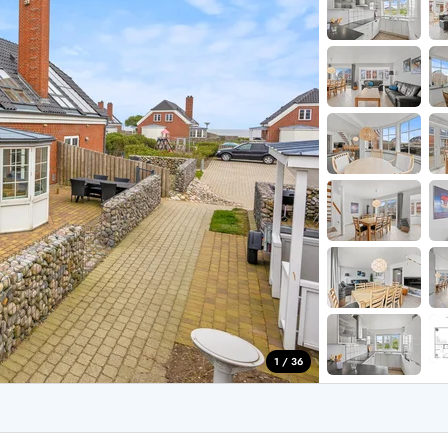
aus für 2 Personen
Ferienhäuser im
aus für 4 Personen
Ferienhäuser üb
aus für 6 Personen
Ferienhäuser übe
ande
Ferienhäuser Sondervig
äuser Ho
Ferienhäuser in
äuser Houstrup
Ferienhäuser R
äuser Houvig
Ferienhäuser am
user auf Holmsland Klit
Ferienhäuser So
äuser in Holmsland
Ferienhäuser Sk
äuser Hvide Sande
Ferienhäuser in
äuser Jegum
Ferienhäuser Ved
äuser Klegod
Ferienhäuser Vej
äuser Lodbjerg Hede
Ferienhäuser Ve
user Nr. Lyngvig
1 / 36
e bei uns