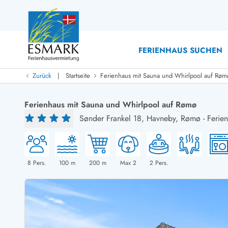
FERIENHAUS SUCHEN
|
Zurück
Startseite
Ferienhaus mit Sauna und Whirlpool auf Røm
Last Minute
Last Minute
Ferienhaus mit Sauna und Whirlpool auf Rømø
Neu bei uns!
Sønder Frankel 18,
Havneby, Rømø
-
Ferie
Neue Ferienhäuser bei ESMARK
Ferienhäuser mit Pool
Ferienhäuser
Neurenovierte Ferienhäuser
Ferienh
Ferienhäuser mit Endreinigung inklusive
Ferienhä
Ferienhäuser dicht am Strand
Ferienhä
8
Pers.
100
m
200
m
Max 2
2
Pers.
Ferienhäuser mit Internet
Ferienhä
Ferienhäuser neu gebaut
Ferienh
Ferienhäuser mit Sauna
Ferienhä
Ferienhäuser Nicht-Raucher
Luxus Fe
Ferienhäuser mit Aussicht
Ferienh