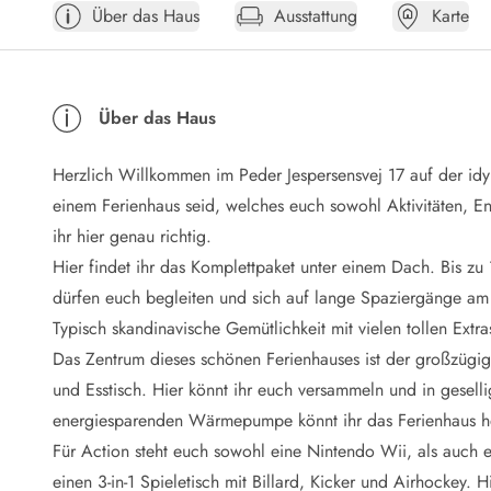
Über das Haus
Ausstattung
Karte
Öffnungszeiten
Anreise
Abreise
Ferienhaus ABC
Über das Haus
Häufige Fragen zur Buchung
Nebenkosten (Strom, Wasser usw...)
Herzlich Willkommen im Peder Jespersensvej 17 auf der id
Verleihservice
Reisescheckliste
einem Ferienhaus seid, welches euch sowohl Aktivitäten, E
Endreinigung
ihr hier genau richtig.
Gutschein
Hier findet ihr das Komplettpaket unter einem Dach. Bis z
Frühbucher
dürfen euch begleiten und sich auf lange Spaziergänge am
Mietbedingungen
Typisch skandinavische Gemütlichkeit mit vielen tollen Extra
Info
Das Zentrum dieses schönen Ferienhauses ist der großzügig
Reiseführer Dänemark
Tipps für Urlaub in Dänemark
und Esstisch. Hier könnt ihr euch versammeln und in gesel
Wetter in Dänemark
energiesparenden Wärmepumpe könnt ihr das Ferienhaus h
Saisonzeiten
Für Action steht euch sowohl eine Nintendo Wii, als auch 
Badesicherheit im Meer
einen 3-in-1 Spieletisch mit Billard, Kicker und Airhockey.