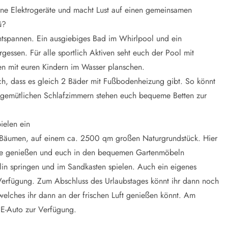
rne Elektrogeräte und macht Lust auf einen gemeinsamen
ü?
ntspannen. Ein ausgiebiges Bad im Whirlpool und ein
gessen. Für alle sportlich Aktiven seht euch der Pool mit
en mit euren Kindern im Wasser planschen.
sch, dass es gleich 2 Bäder mit Fußbodenheizung gibt. So könnt
5 gemütlichen Schlafzimmern stehen euch bequeme Betten zur
ielen ein
d Bäumen, auf einem ca. 2500 qm großen Naturgrundstück. Hier
rasse genießen und euch in den bequemen Gartenmöbeln
lin springen und im Sandkasten spielen. Auch ein eigenes
r Verfügung. Zum Abschluss des Urlaubstages könnt ihr dann noch
welches ihr dann an der frischen Luft genießen könnt. Am
 E-Auto zur Verfügung.