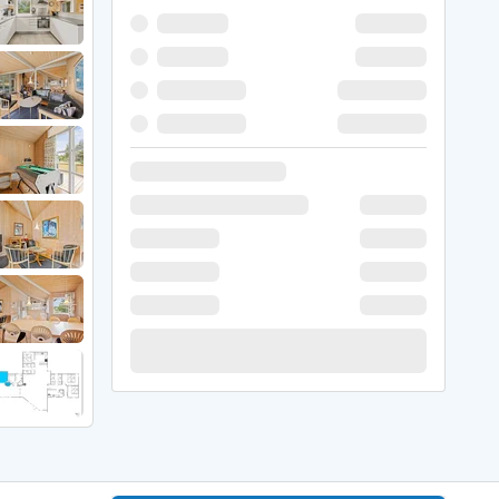
 Winter
er Weihnachten
r Silvester
 Nymindegab
ömö
 Ringköbing Fjord
ndervig
odbjerge
 Thorsminde
erso Klit
ers Strand
ster Husby