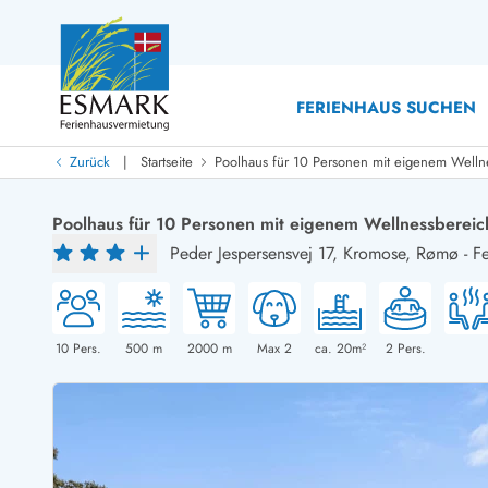
FERIENHAUS SUCHEN
|
Zurück
Startseite
Poolhaus für 10 Personen mit eigenem Welln
Last Minute
Last Minute
Poolhaus für 10 Personen mit eigenem Wellnessbereic
Neu bei uns!
Peder Jespersensvej 17,
Kromose, Rømø
-
F
Neue Ferienhäuser bei ESMARK
Ferienhäuser mit Pool
Ferienhäuser
Neurenovierte Ferienhäuser
Ferienh
Ferienhäuser mit Endreinigung inklusive
Ferienhä
Ferienhäuser dicht am Strand
Ferienhä
10
Pers.
500
m
2000
m
Max 2
ca. 20m²
2
Pers.
Ferienhäuser mit Internet
Ferienhä
Ferienhäuser neu gebaut
Ferienh
Ferienhäuser mit Sauna
Ferienhä
Ferienhäuser Nicht-Raucher
Luxus Fe
Ferienhäuser mit Aussicht
Ferienh