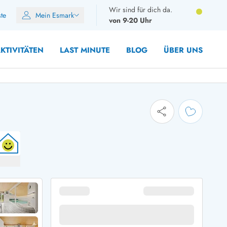
Wir sind für dich da.
ste
Mein Esmark
von 9-20 Uhr
KTIVITÄTEN
LAST MINUTE
BLOG
ÜBER UNS
8 Personen
10 Personen
12 Personen
14 Personen
Gruppen
Frühjahr
m Sommer
Herbst