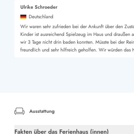
Esmark Bjerregard
Esmark Sondervig
Esmark Houstrup
Esmark Fanö
E
Ulrike Schroeder
Kontakt & Öffnungszeiten
Qualität seit 1965
Deutschland
Über uns
Wir waren sehr zufrieden bei der Ankunft über den Zus
Nachhaltigkeit
Kinder ist ausreichend Spielzeug im Haus und draußen au
Das sagen unsere Gäste
wir 3 Tage nicht drin baden konnten. Müsste bei der Re
Newsletter
freundlich und sehr hilfreich geholfen. Wir würden das 
Sponsoren - Esmark unterstützt
Mietbedingungen
Datenschutzerklärung
Nico Meyer
Impressum
Deutschland
Presse
Tolles Ferienhaus mit großem Pool. Ein sehr gemütliche
bequem. Toller Garten mit vielen Möglichkeiten vor alle
Ausstattung
Gast
Deutschland
Fakten über das Ferienhaus (innen)