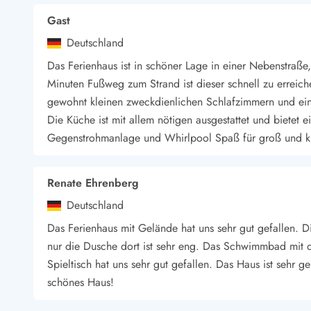
Wandern in Dänemark
Gast
Wasserski in Dänemark
Deutschland
Segeln in Dänemark
Kultur in Dänemark
Das Ferienhaus ist in schöner Lage in einer Nebenstraße
Historische Museen
Minuten Fußweg zum Strand ist dieser schnell zu erreic
Sehenswürdigkeiten
gewohnt kleinen zweckdienlichen Schlafzimmern und ei
Kunstmuseen
Die Küche ist mit allem nötigen ausgestattet und bietet
Kunsthandwerk und Galerien
Gegenstrohmanlage und Whirlpool Spaß für groß und k
Essen und Trinken
Einkaufen und Shopping
Weihnachten in Dänemark
Renate Ehrenberg
Heiraten in Dänemark
Deutschland
Wikinger in Dänemark
Das Ferienhaus mit Gelände hat uns sehr gut gefallen. D
Hygge
nur die Dusche dort ist sehr eng. Das Schwimmbad mit
Pyt
Spieltisch hat uns sehr gut gefallen. Das Haus ist sehr g
schönes Haus!