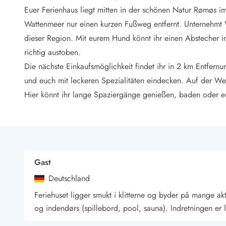
LEGOLAND® Rabatt
Euer Ferienhaus liegt mitten in der schönen Natur Rømøs i
Urlaub mit Kindern
Wattenmeer nur einen kurzen Fußweg entfernt. Unternehmt 
Urlaub mit Hund
dieser Region. Mit eurem Hund könnt ihr einen Abstecher 
Urlaub am Strand
richtig austoben.
Urlaub in der Natur
Finde Bernstein am Strand
Die nächste Einkaufsmöglichkeit findet ihr in 2 km Entfern
Indoorspielländer in Dänemark
und euch mit leckeren Spezialitäten eindecken. Auf der Wes
Zoos und Tierparks in Dänemark
Hier könnt ihr lange Spaziergänge genießen, baden oder e
Freizeitparks in Dänemark
Sport
Angeln in Dänemark
Bowling in Dänemark
Minigolf spielen in Dänemark
Gast
Schwimmhallen und Badeländer
Golfen in Dänemark
Deutschland
Fitnesscenter in Dänemark
Feriehuset ligger smukt i klitterne og byder på mange ak
Fahrradfahren in Dänemark
og indendørs (spillebord, pool, sauna). Indretningen er 
Reiten in Dänemark
Surfen in Dänemark