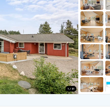
aus für 2 Personen
Ferienhäuser im
aus für 4 Personen
Ferienhäuser üb
aus für 6 Personen
Ferienhäuser übe
ande
Ferienhäuser Sondervig
äuser Ho
Ferienhäuser in
äuser Houstrup
Ferienhäuser R
äuser Houvig
Ferienhäuser am
user auf Holmsland Klit
Ferienhäuser So
äuser in Holmsland
Ferienhäuser Sk
äuser Hvide Sande
Ferienhäuser in
äuser Jegum
Ferienhäuser Ved
äuser Klegod
Ferienhäuser Vej
äuser Lodbjerg Hede
Ferienhäuser Ve
user Nr. Lyngvig
1 / 51
e bei uns