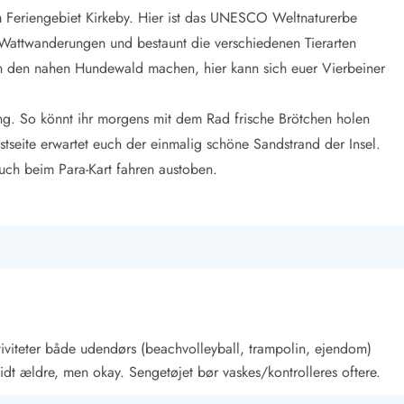
m Feriengebiet Kirkeby. Hier ist das UNESCO Weltnaturerbe
Wattwanderungen und bestaunt die verschiedenen Tierarten
in den nahen Hundewald machen, hier kann sich euer Vierbeiner
ung. So könnt ihr morgens mit dem Rad frische Brötchen holen
tseite erwartet euch der einmalig schöne Sandstrand der Insel.
uch beim Para-Kart fahren austoben.
tiviteter både udendørs (beachvolleyball, trampolin, ejendom)
lidt ældre, men okay. Sengetøjet bør vaskes/kontrolleres oftere.