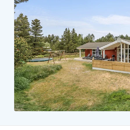
Ferienhäuser mit Whirlpool
Ferienh
Ferienhäuser mit Freitagswechsel
Ferienh
Ferienhäuser mit Samstagswechsel
Ferienh
Ferienhäuser Bjerregard
Ferienhäuser Blavand
Ferienhäuser Hvide S
Ferienhäuser Argab
Ferienh
Ferienhäuser in Arrild
Ferienh
Ferienhäuser Bjerregard
Ferienh
Ferienhäuser Blavand
Ferienhä
Ferienhäuser Bork Havn
Ferienh
Ferienhäuser Fjand
Ferienh
Ferienhäuser Fanö
Ferienh
Ferienhäuser Graerup Strand
Ferienh
Ferienhäuser Haurvig
Ferienh
Ferienhäuser Henne Strand
Ferienhä
Esmark Reisecurity
Esmark KidsVIP
Esmark VIP Partnervorteile
Vorteil
Praktische Informationen