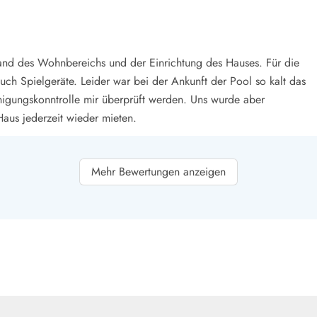
smark Blavand
Esmark Vejers
Esmark Henne
Esmark Römö
Esmark Hv
tand des Wohnbereichs und der Einrichtung des Hauses. Für die
ch Spielgeräte. Leider war bei der Ankunft der Pool so kalt das
inigungskonntrolle mir überprüft werden. Uns wurde aber
Haus jederzeit wieder mieten.
Mehr Bewertungen anzeigen
r großer Wohnbereich mit offener Küche. Schlafzimmer klein und
m für Kinder. Idyllische Umgebung.