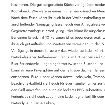
Naturschutz
bestimmen. Die gut ausgestattete Küche verfügt über mode
Webcam Dänemark
Kochabend. Wie wäre es einmal mit einem dänischen Men
Ferienhauskatalog
Fotowettbewerb
Nach dem Essen könnt ihr euch in der Wellnessabteilung e
Karte
anschließender Saunagang lassen euch den Alltagsstress ver
Vorteile bei uns
Gegenstromanlage zur Verfügung. Hier könnt ihr ausgelass
Reisecurity
Bei einem Urlaub mit 10 Personen ist es besonderes prakti
Esmark KidsVIP
ihr euch gut aufteilen und Wartezeiten vermeiden. In den 
Esmark VIP - Partnervorteile und Rabatte
Verfügung, in denen ihr eure Akkus wieder aufladen könnt.
Preisgarantie
Keine Kaution
Naturbelassener Außenbereich lädt zum Entspannen und Sp
Gästebewertungen
Euer Feriendomizil liegt eingebettet zwischen Büschen un
Gratis WLAN
könnt ihr eure Privatsphäre auf der teils überdachten Ter
Rabatt
entspannen. Eure Kinder können derweil schaukeln, Trampo
We love people
Beachvolleyballfeld steht euch für euer Familienturnier zu
den Grill anwerfen und euch ein leckeres BBQ zubereiten, 
Freizeit
Esmark VIP Partnervorteile
Ferienhaus steht euch zudem eine Lademöglichkeit für euer
Esmark KidsVIP
Naturidylle in Rømø Kirkeby