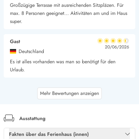
Großzügige Terrasse mit ausreichenden Sitzpläzen. Für
max. 8 Personen geeignet... Aktivitäten am und im Haus
super.
Gast
4.5 von 5
4.5 von 5
4.5 out of 5
20/06/2026
Deutschland
Es ist alles vorhanden was man so benötigt für den
Urlaub.
Gast
4 von 5
Mehr Bewertungen anzeigen
4 von 5
4 out of 5
15/06/2026
Deutschland
Schaffen Sie mehr Stauraum! Küche und Wohnbereich
bieten viel zu wenig Platz. Wir waren mit vier
Ausstattung
Erwachsenen und einem Kind dort, und es war
Fakten über das Ferienhaus (innen)
schwierig. Kühlschrank und andere