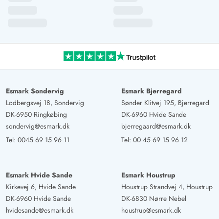
mit einem Hund gut ist. Allerdings ist der überdachte
Bereich sehr begrenzt. Der Aktivitätsraum ist bei
schlechten Wetter super. Wir waren mit acht Personen
im Haus und der Eingangs Bereich war recht eng. Wenn
die Garderobe mit den Jacken voll hing, bekam man
kaum die Tür auf. Ebenso konnte man die schmutzigen
Schuhe im Flur nicht richtig abstellen.
Esmark Sondervig
Esmark Bjerregard
Lodbergsvej 18, Sondervig
Sønder Klitvej 195, Bjerregard
Gast
5 von 5
DK-6950 Ringkøbing
DK-6960 Hvide Sande
5 von 5
5 out of 5
25/10/2025
Deutschland
sondervig@esmark.dk
bjerregaard@esmark.dk
Tel:
0045 69 15 96 11
Tel:
00 45 69 15 96 12
Leider war kein Kinderhochstuhl vorhanden, obwohl ich
einen bestellt hatte, und mir gesagt wurde,das 1
vorhanden sei.
Esmark Hvide Sande
Esmark Houstrup
Kirkevej 6, Hvide Sande
Houstrup Strandvej 4, Houstrup
DK-6960 Hvide Sande
DK-6830 Nørre Nebel
Gast
4.5 von 5
4.5 von 5
4.5 out of 5
26/09/2025
hvidesande@esmark.dk
houstrup@esmark.dk
Deutschland