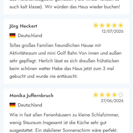
auch kalt klasse). Wir würden das Haus wieder buchen!
Jörg Heckert
5 von 5
5 von 5
5 out of 5
12/07/2026
Deutschland
Tolles großes Familien freundlichen Hause mit
Aktivitätsraum und mini Golf Bahn.Von innen und außen
sehr gepflegt. Herlich lässt es sich draußen frühstücken
beim schönen wetter Habe das Haus jetzt zum 3 mal
gebucht und wurde nie enttäuscht.
Monika Juffernbruch
4 von 5
4 von 5
4 out of 5
27/06/2026
Deutschland
Wie in fast allen Ferienhäusern zu kleine Schlafzimmer,
wenig Stauraum.Insgesamt ist die Küche sehr gut
ausgestattet. Ein stabilerer Sonnenschirm wäre perfekt.