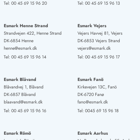
Tel:
00 45 69 15 96 20
Tel:
00 45 69 15 96 13
Tolles, großes Haus mit super Ausstattung in schöner
Heidelandschaft. Billard und Tischtennis haben wir oft
abends genutzt. Viele Sitzplätze auf der Terrasse. Die
Esmark Henne Strand
Esmark Vejers
Küche ist umfangreich ausgestattet. Sehr
Strandvejen 422, Henne Strand
Vejers Havvej 81, Vejers
empfehlenswert.
DK-6854 Henne
DK-6853 Vejers Strand
henne@esmark.dk
vejers@esmark.dk
Tel:
00 45 69 15 96 14
Tel:
00 45 69 15 96 17
Gast
4 von 5
4 von 5
4 out of 5
19/09/2025
Deutschland
Esmark Blåvand
Esmark Fanö
Das Ferienhaus ist wirklich schön hell und durch den
Blåvandvej 1, Blåvand
Kirkevejen 13C, Fanö
Aktivitätsraum wird es auch bei Regen nicht langweilig.
DK-6857 Blåvand
DK-6720 Fanø
Man wohnt schön ruhig da es das letzte Haus in einer
blaavand@esmark.dk
fano@esmark.dk
Sackgasse ist. Schade ist nur der geringe Platz für die
Tel:
00 45 69 15 96 16
Tel:
0045 69 15 96 18
Kinder,damit sie außerhalb der Terrasse spielen können.
Betten waren Okay wenn man keine hatten Betten
braucht. In der Küche ist Geschirr und Besteck
Esmark Römö
Esmark Aarhus
ausreichend da sber es es fehlen einige Gemüse