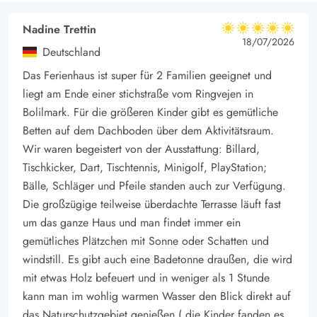
Zum Strand in Lakolk sind es 1,9 km und
Nadine Trettin
5 von 5
Einkaufsmöglichkeiten erreicht ihr in 1,8 km (saisongeöffnet).
5 von 5
5 out of 5
18/07/2026
Deutschland
Rømø ist berühmt für seine kilometerweiten Autostrände,
Das Ferienhaus ist super für 2 Familien geeignet und
wunderschöne Dünenlandschaften, ausreiten am Strand und in
liegt am Ende einer stichstraße vom Ringvejen in
Wäldern, Strandsegeln, lange Fahrradtouren in den
Bolilmark. Für die größeren Kinder gibt es gemütliche
Heidelandschaften und vieles mehr.
Betten auf dem Dachboden über dem Aktivitätsraum.
Wir waren begeistert von der Ausstattung: Billard,
Genießt euren Urlaub auf Rømø und erlebt unvergessliche
Tischkicker, Dart, Tischtennis, Minigolf, PlayStation;
Momente mit eurer Familie und Freunden.
Bälle, Schläger und Pfeile standen auch zur Verfügung.
Die großzügige teilweise überdachte Terrasse läuft fast
um das ganze Haus und man findet immer ein
gemütliches Plätzchen mit Sonne oder Schatten und
windstill. Es gibt auch eine Badetonne draußen, die wird
mit etwas Holz befeuert und in weniger als 1 Stunde
kann man im wohlig warmen Wasser den Blick direkt auf
das Naturschutzgebiet genießen ( die Kinder fanden es