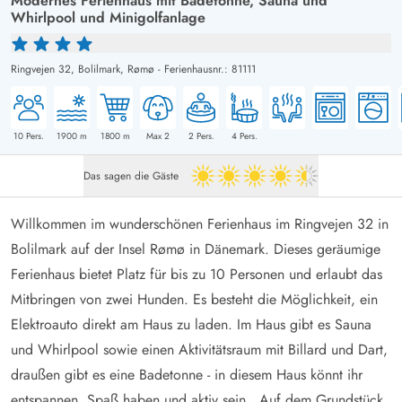
Modernes Ferienhaus mit Badetonne, Sauna und
Whirlpool und Minigolfanlage
Ringvejen 32,
Bolilmark, Rømø
-
Ferienhausnr.: 81111
10
Pers.
1900
m
1800
m
Max 2
2
Pers.
4
Pers.
Das sagen die Gäste
4.5 von 5
Willkommen im wunderschönen Ferienhaus im Ringvejen 32 in
Bolilmark auf der Insel Rømø in Dänemark. Dieses geräumige
Ferienhaus bietet Platz für bis zu 10 Personen und erlaubt das
Mitbringen von zwei Hunden. Es besteht die Möglichkeit, ein
Elektroauto direkt am Haus zu laden. Im Haus gibt es Sauna
und Whirlpool sowie einen Aktivitätsraum mit Billard und Dart,
draußen gibt es eine Badetonne - in diesem Haus könnt ihr
entspannen, Spaß haben und aktiv sein. Auf dem Grundstück