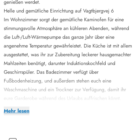
genießen werdet.
Helle und gemütliche Einrichtung auf Vagtbjergvej 6
Im Wohnzimmer sorgt der gemütliche Kaminofen für eine
stimmungsvolle Atmosphäre an kühleren Abenden, während
die Luft-/Luft-Wärmepumpe das ganze Jahr über eine
angenehme Temperatur gewährleistet. Die Küche ist mit allem
ausgestattet, was ihr zur Zubereitung leckerer hausgemachter
Mahlzeiten benötigt, darunter Induktionskochfeld und
Geschirrspüler. Das Badezimmer verfügt über
Fußbodenheizung, und außerdem stehen euch eine
Waschmaschine und ein Trockner zur Verfügung, damit ihr
eure Garderobe während des Urlaubs auffrischen könnt.
Das Ferienhaus bietet Platz für 4 Personen in 2 gemütlichen
Mehr lesen
Schlafzimmern. Die komfortablen Schlafplätze sind aufgeteilt
in 1 Doppelbett im einen Zimmer und 2 Einzelbetten im
anderen – so könnt ihr euch ganz nach Bedarf einrichten.