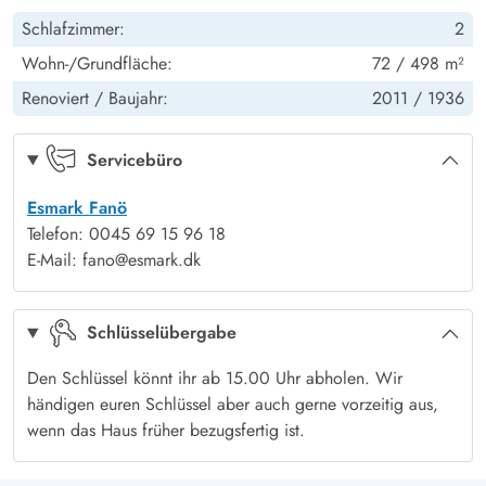
Entspannung oder Aktivitäten sucht. Der Strand ist ideal zum
Schlafzimmer:
2
Baden, Sonnen oder für lange Spaziergänge im weichen
Fußboden: Holzlaminat - Schlafzimmer
Ja
Wohn-/Grundfläche:
72 / 498 m²
Sand, während die umliegende Natur zu Erkundungen zu Fuß
oder mit dem Fahrrad einlädt. Nehmt den Hund an die Leine
Renoviert /
Baujahr:
2011 /
1936
und freut euch gemeinsam über die Geräusche, Düfte und
Eindrücke der Natur.
Servicebüro
Esmark Fanö
Telefon: 0045 69 15 96 18
E-Mail: fano@esmark.dk
Schlüsselübergabe
Den Schlüssel könnt ihr ab 15.00 Uhr abholen. Wir
händigen euren Schlüssel aber auch gerne vorzeitig aus,
wenn das Haus früher bezugsfertig ist.