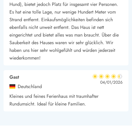
Hund), bietet jedoch Platz für insgesamt vier Personen.
Es hat eine tolle Lage, nur wenige Hundert Meter vom
Strand entfernt. Einkaufsmöglichkeiten befinden sich
ebenfalls nicht unweit entfernt. Das Haus ist nett
eingerichtet und bietet alles was man braucht. Über die
Sauberkeit des Hauses waren wir sehr glücklich. Wir
haben uns hier sehr wohlgefühlt und würden jederzeit
wiederkommen!
Gast
4.5 von 5
4.5 von 5
4.5 out of 5
04/01/2026
Deutschland
Kleines und feines Ferienhaus mit traumhafter
Rundumsicht. Ideal für kleine Familien.