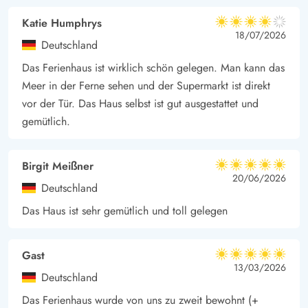
Katie Humphrys
4 von 5
4 von 5
4 out of 5
18/07/2026
Deutschland
Das Ferienhaus ist wirklich schön gelegen. Man kann das
Meer in der Ferne sehen und der Supermarkt ist direkt
vor der Tür. Das Haus selbst ist gut ausgestattet und
gemütlich.
Birgit Meißner
5 von 5
5 von 5
5 out of 5
20/06/2026
Deutschland
Das Haus ist sehr gemütlich und toll gelegen
Gast
5 von 5
5 von 5
5 out of 5
13/03/2026
Deutschland
Das Ferienhaus wurde von uns zu zweit bewohnt (+