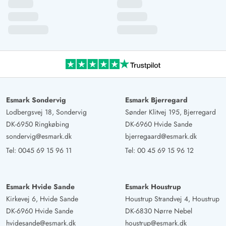
Esmark Sondervig
Esmark Bjerregard
Lodbergsvej 18, Sondervig
Sønder Klitvej 195, Bjerregard
DK-6950 Ringkøbing
DK-6960 Hvide Sande
sondervig@esmark.dk
bjerregaard@esmark.dk
Tel:
0045 69 15 96 11
Tel:
00 45 69 15 96 12
Esmark Hvide Sande
Esmark Houstrup
Kirkevej 6, Hvide Sande
Houstrup Strandvej 4, Houstrup
DK-6960 Hvide Sande
DK-6830 Nørre Nebel
hvidesande@esmark.dk
houstrup@esmark.dk