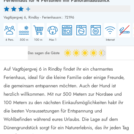
Ferienhaus für 4 Personen mit Panoramaausblick
Vagtbjergvej 6,
Rindby
-
Ferienhausnr.: 72196
4
Pers.
500
m
100
m
Max 1
Internet
Das sagen die Gäste
4.5 von 5
Auf Vagtbjergvej 6 in Rindby findet ihr ein charmantes
Ferienhaus, ideal für die kleine Familie oder einige Freunde,
die gemeinsam entspannen möchten. Auch der Hund ist
herzlich willkommen. Mit nur 500 Metern zur Nordsee und
100 Metern zu den nächsten Einkaufsmöglichkeiten habt ihr
die besten Voraussetzungen für Entspannung und
Wohlbefinden während eures Urlaubs. Die Lage auf dem
Dünengrundstück sorgt für ein Naturerlebnis, das ihr jeden Tag