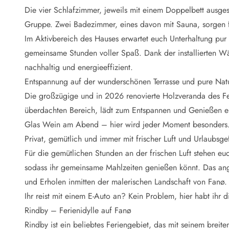
Naturschutz
Die vier Schlafzimmer, jeweils mit einem Doppelbett ausgest
Webcam Dänemark
Gruppe. Zwei Badezimmer, eines davon mit Sauna, sorgen fü
Ferienhauskatalog
Fotowettbewerb
Im Aktivbereich des Hauses erwartet euch Unterhaltung pur
Karte
gemeinsame Stunden voller Spaß. Dank der installierten
Vorteile bei uns
nachhaltig und energieeffizient.
Reisecurity
Entspannung auf der wunderschönen Terrasse und pure Nat
Esmark KidsVIP
Die großzügige und in 2026 renovierte Holzveranda des F
Esmark VIP - Partnervorteile und Rabatte
überdachten Bereich, lädt zum Entspannen und Genießen e
Preisgarantie
Keine Kaution
Glas Wein am Abend – hier wird jeder Moment besonders
Gästebewertungen
Privat, gemütlich und immer mit frischer Luft und Urlaubsgef
Gratis WLAN
Für die gemütlichen Stunden an der frischen Luft stehen 
Rabatt
sodass ihr gemeinsame Mahlzeiten genießen könnt. Das ang
We love people
und Erholen inmitten der malerischen Landschaft von Fanø.
Ihr reist mit einem E-Auto an? Kein Problem, hier habt ihr 
Freizeit
Esmark VIP Partnervorteile
Rindby – Ferienidylle auf Fanø
Esmark KidsVIP
Rindby ist ein beliebtes Feriengebiet, das mit seinem breit