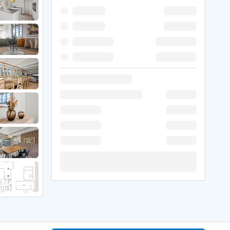
 Winter
er Weihnachten
r Silvester
 Nymindegab
ömö
 Ringköbing Fjord
ndervig
odbjerge
 Thorsminde
erso Klit
ers Strand
ster Husby