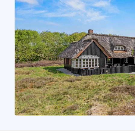
Ferienhäuser mit Whirlpool
Ferienh
Ferienhäuser mit Freitagswechsel
Ferienh
Ferienhäuser mit Samstagswechsel
Ferienh
Ferienhäuser Bjerregard
Ferienhäuser Blavand
Ferienhäuser Hvide S
Ferienhäuser Argab
Ferienh
Ferienhäuser in Arrild
Ferienh
Ferienhäuser Bjerregard
Ferienh
Ferienhäuser Blavand
Ferienhä
Ferienhäuser Bork Havn
Ferienh
Ferienhäuser Fjand
Ferienh
Ferienhäuser Fanö
Ferienh
Ferienhäuser Graerup Strand
Ferienh
Ferienhäuser Haurvig
Ferienh
Ferienhäuser Henne Strand
Ferienhä
Esmark Reisecurity
Esmark KidsVIP
Esmark VIP Partnervorteile
Vorteil
Praktische Informationen