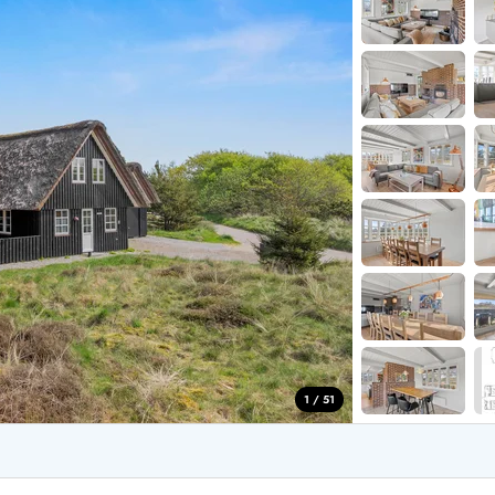
aus für 2 Personen
Ferienhäuser im
aus für 4 Personen
Ferienhäuser üb
aus für 6 Personen
Ferienhäuser übe
ande
Ferienhäuser Sondervig
äuser Ho
Ferienhäuser in
äuser Houstrup
Ferienhäuser R
äuser Houvig
Ferienhäuser am
user auf Holmsland Klit
Ferienhäuser So
äuser in Holmsland
Ferienhäuser Sk
äuser Hvide Sande
Ferienhäuser in
äuser Jegum
Ferienhäuser Ved
äuser Klegod
Ferienhäuser Vej
äuser Lodbjerg Hede
Ferienhäuser Ve
user Nr. Lyngvig
1 / 51
e bei uns