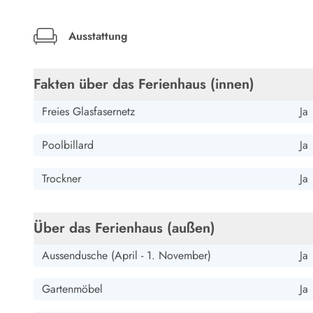
gibt verschiedene Küchengeräte,womit man bei einer nor
Esmark Bjerregard
Esmark Sondervig
Esmark Houstrup
Esmark Fanö
E
Kontakt & Öffnungszeiten
Toaster und Sandwichmaker.
Qualität seit 1965
Ausstattung
Über uns
Nachhaltigkeit
Fakten über das Ferienhaus (innen)
Das sagen unsere Gäste
Newsletter
Freies Glasfasernetz
Ja
Sponsoren - Esmark unterstützt
Mietbedingungen
Poolbillard
Ja
Datenschutzerklärung
Impressum
Trockner
Ja
Presse
Über das Ferienhaus (außen)
Aussendusche (April - 1. November)
Ja
Gartenmöbel
Ja