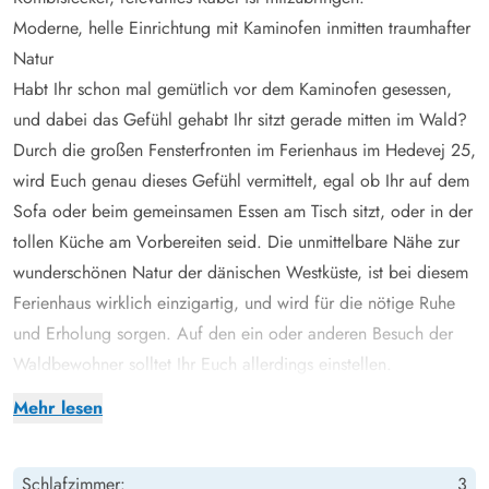
Moderne, helle Einrichtung mit Kaminofen inmitten traumhafter
Natur
Habt Ihr schon mal gemütlich vor dem Kaminofen gesessen,
und dabei das Gefühl gehabt Ihr sitzt gerade mitten im Wald?
Durch die großen Fensterfronten im Ferienhaus im Hedevej 25,
wird Euch genau dieses Gefühl vermittelt, egal ob Ihr auf dem
Sofa oder beim gemeinsamen Essen am Tisch sitzt, oder in der
tollen Küche am Vorbereiten seid. Die unmittelbare Nähe zur
wunderschönen Natur der dänischen Westküste, ist bei diesem
Ferienhaus wirklich einzigartig, und wird für die nötige Ruhe
und Erholung sorgen. Auf den ein oder anderen Besuch der
Waldbewohner solltet Ihr Euch allerdings einstellen.
Die drei Schlafzimmer sind jeweils mit Doppelbetten
Mehr lesen
ausgestattet. Durch die besonders ruhige Lage werdet Ihr
sicherlich in einen erholsamen Schlaf finden. In den beiden
Schlafzimmer:
3
Badezimmern können sich morgens alle in Ruhe fertigmachen,