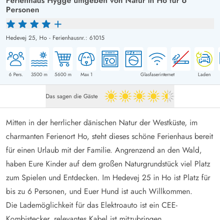
Ferienhaus Hygge umgeben von Natur in Ho für 6
Personen
Hedevej 25,
Ho
-
Ferienhausnr.: 61015
6
Pers.
3500
m
5600
m
Max 1
Glasfaserinternet
Laden
Das sagen die Gäste
4.5 von 5
Mitten in der herrlicher dänischen Natur der Westküste, im
charmanten Ferienort Ho, steht dieses schöne Ferienhaus bereit
für einen Urlaub mit der Familie. Angrenzend an den Wald,
haben Eure Kinder auf dem großen Naturgrundstück viel Platz
zum Spielen und Entdecken. Im Hedevej 25 in Ho ist Platz für
bis zu 6 Personen, und Euer Hund ist auch Willkommen.
Die Lademöglichkeit für das Elektroauto ist ein CEE-
Kombistecker, relevantes Kabel ist mitzubringen.