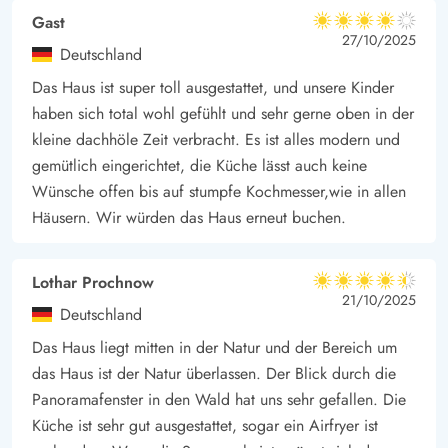
Gast
4 von 5
4 von 5
4 out of 5
27/10/2025
Deutschland
Das Haus ist super toll ausgestattet, und unsere Kinder
haben sich total wohl gefühlt und sehr gerne oben in der
kleine dachhöle Zeit verbracht. Es ist alles modern und
gemütlich eingerichtet, die Küche lässt auch keine
Wünsche offen bis auf stumpfe Kochmesser,wie in allen
Häusern. Wir würden das Haus erneut buchen.
Lothar Prochnow
4.5 von 5
4.5 von 5
4.5 out of 5
21/10/2025
Deutschland
Das Haus liegt mitten in der Natur und der Bereich um
das Haus ist der Natur überlassen. Der Blick durch die
Panoramafenster in den Wald hat uns sehr gefallen. Die
Küche ist sehr gut ausgestattet, sogar ein Airfryer ist