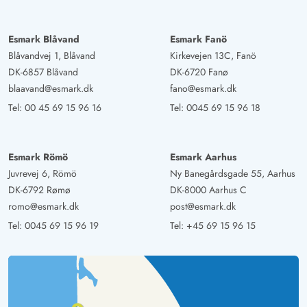
Esmark Blåvand
Esmark Fanö
Blåvandvej 1, Blåvand
Kirkevejen 13C, Fanö
DK-6857 Blåvand
DK-6720 Fanø
blaavand@esmark.dk
fano@esmark.dk
Tel:
00 45 69 15 96 16
Tel:
0045 69 15 96 18
Esmark Römö
Esmark Aarhus
Juvrevej 6, Römö
Ny Banegårdsgade 55, Aarhus
DK-6792 Rømø
DK-8000 Aarhus C
romo@esmark.dk
post@esmark.dk
Tel:
0045 69 15 96 19
Tel:
+45 69 15 96 15