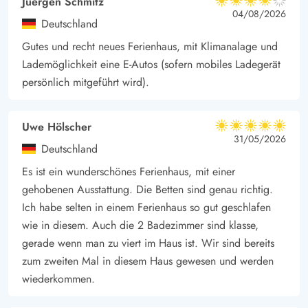
Juergen Schmitz
4 von 5
4 von 5
4 out of 5
04/08/2026
genießen.
Deutschland
Natur pur, Angeln, Golf – Ho
Gutes und recht neues Ferienhaus, mit Klimanalage und
Im kleinen, gemütlichen Ferienort Ho, gibt es neben der Ruhe
Lademöglichkeit eine E-Autos (sofern mobiles Ladegerät
und der wunderschönen Natur auch einiges an Aktivitäten. In
persönlich mitgeführt wird).
unmittelbarer Nachbarschaft liegt der beliebte Golfplatz von
dem Ihr einen traumhaften Ausblick über die Nordsee habt.
Uwe Hölscher
5 von 5
Angelt Ihr gerne? Dann könnt Ihr am Forellenteich in Ho Eure
5 von 5
5 out of 5
31/05/2026
Deutschland
Angelrute auswerfen, während Eure Kinder sich bei einer
Es ist ein wunderschönes Ferienhaus, mit einer
Runde Minigolf vergnügen können. Die wilden Wellen, und
gehobenen Ausstattung. Die Betten sind genau richtig.
weißen Strände der Nordsee sind 3,5 km entfernt.
Ich habe selten in einem Ferienhaus so gut geschlafen
wie in diesem. Auch die 2 Badezimmer sind klasse,
gerade wenn man zu viert im Haus ist. Wir sind bereits
zum zweiten Mal in diesem Haus gewesen und werden
wiederkommen.