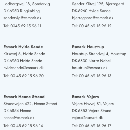
Lodbergsvej 18, Sondervig
Sønder Klitvej 195, Bjerregard
DK-6950 Ringkøbing
DK-6960 Hvide Sande
sondervig@esmark.dk
bjerregaard@esmark.dk
Tel:
0045 69 15 96 11
Tel:
00 45 69 15 96 12
Esmark Hvide Sande
Esmark Houstrup
Kirkevej 6, Hvide Sande
Houstrup Strandvej 4, Houstrup
DK-6960 Hvide Sande
DK-6830 Nørre Nebel
hvidesande@esmark.dk
houstrup@esmark.dk
Tel:
00 45 69 15 96 20
Tel:
00 45 69 15 96 13
Esmark Henne Strand
Esmark Vejers
Strandvejen 422, Henne Strand
Vejers Havvej 81, Vejers
DK-6854 Henne
DK-6853 Vejers Strand
henne@esmark.dk
vejers@esmark.dk
Tel:
00 45 69 15 96 14
Tel:
00 45 69 15 96 17