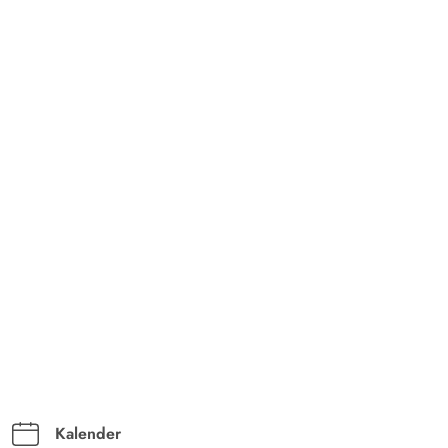
Schönes, komplettes Haus.
Kalender