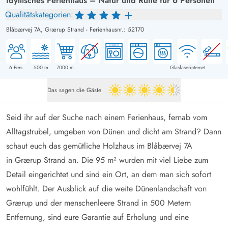
Idyllisches Ferienhaus – Natur und Ruhe für 6 Personen
Qualitätskategorien:
Blåbærvej 7A,
Grærup Strand
-
Ferienhausnr.: 52170
6
Pers.
500
m
7000
m
Glasfaserinternet
Das sagen die Gäste
4.5 von 5
Seid ihr auf der Suche nach einem Ferienhaus, fernab vom
Alltagstrubel, umgeben von Dünen und dicht am Strand? Dann
schaut euch das gemütliche Holzhaus im Blåbærvej 7A
in Grærup Strand an. Die 95 m² wurden mit viel Liebe zum
Detail eingerichtet und sind ein Ort, an dem man sich sofort
wohlfühlt. Der Ausblick auf die weite Dünenlandschaft von
Grærup und der menschenleere Strand in 500 Metern
Entfernung, sind eure Garantie auf Erholung und eine