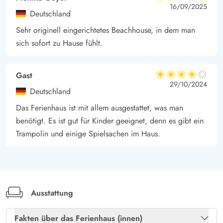
5 von 5
Aber auch die kleinen Wäldchen und Wanderwege rund um
5 von 5
5 out of 5
16/09/2025
Deutschland
Grærup lohnt es sich zu erkunden. Egal ob zum Pilze
Sehr originell eingerichtetes Beachhouse, in dem man
sammeln, auf der Suche nach kleinen Waldtrollen, in der
sich sofort zu Hause fühlt.
schönen Natur gibt es so viel zu entdecken. In Grærup gibt es
übrigens auch einen schönen Angelsee, einbettet in die Dünen-
und Heidelandschaft. Vergesst also nicht eure Angel
Gast
4 von 5
4 von 5
4 out of 5
29/10/2024
einzupacken.
Deutschland
Das Ferienhaus ist mit allem ausgestattet, was man
benötigt. Es ist gut für Kinder geeignet, denn es gibt ein
Trampolin und einige Spielsachen im Haus.
Ausstattung
Fakten über das Ferienhaus (innen)