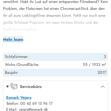
verwöhnt. Habt ihr Lust auf einen entspannten Filmabend? Kein
Problem, der Flatscreen hat einen Chromecast-Stick über den
ihr all eure Lieblingsfilme streamen könnt. Fehlt nur noch eine
große Schüssel Popcorn, ein paar leckere Drinks und der
Spaß kann losgehen.
Neben dem Kaminofen nutzt ihr fürs Heizen am besten die
Mehr lesen
Wärmepumpe. Die spart nicht nur Kosten, sondern auch
Energie und ist somit umweltschonender. Ihr habt im
Schlafzimmer:
3
Ferienhaus eine Waschmaschine und eine Ladestation für E-
Autos.
Wohn-/Grundfläche:
95 / 1933 m²
Das Ferienhaus hat 3 richtig gemütliche Schlafzimmer. Zwei
Baujahr:
2017
davon sind mit Doppelbetten ausgestattet und das dritte
Zimmer hat ein Schlafsofa, auf dem zwei weitere Personen
Servicebüro
Platz finden. In diesem Zimmer steht auch ein kleiner
Esmark Vejers
Schreibtisch, falls doch mal die Arbeit ruft, könnt ihr euch hier
Telefon: 00 45 69 15 96 17
in Ruhe zurückziehen. Das moderne Badezimmer hat eine
E-Mail: vejers@esmark.dk