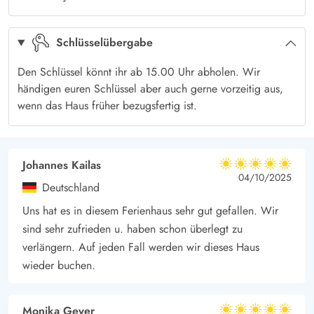
Fußbodenheizung und eine großzügige Duschnische.
Große Holzterrasse für sonnige Sommertage
Schlüsselübergabe
Auf der großzügigen Holzterrasse könnt ihr die sonnigen
Sommertage in vollen Zügen genießen. Lehnt euch mit einem
Den Schlüssel könnt ihr ab 15.00 Uhr abholen. Wir
Buch in den Liegestühlen zurück, oder deckt draußen den
händigen euren Schlüssel aber auch gerne vorzeitig aus,
Tisch für einen gemeinsamen Grillabend. Eure Kids können auf
wenn das Haus früher bezugsfertig ist.
der Terrasse auch ein paar Basketball Körbe werfen – und
natürlich durch die Dünen toben.
Kilometerlanger Strand, Dünenlandschaft und kleine Wälder
Johannes Kailas
5 von 5
5 von 5
5 out of 5
04/10/2025
Die Natur der dänischen Westküste ist so vielfältig und hat
Deutschland
einfach für jeden etwas zu bieten. Der Strand und die Nordsee
Uns hat es in diesem Ferienhaus sehr gut gefallen. Wir
sind ideal für lange Spaziergänge, oder um sich ein
sind sehr zufrieden u. haben schon überlegt zu
geschütztes Plätzchen in den Dünen zu suchen und sich den
verlängern. Auf jeden Fall werden wir dieses Haus
Wind um die Ohren wehen zu lassen. Von eurem Ferienhaus
wieder buchen.
sind es nur 500 Meter zum menschenleeren Strand in Grærup.
Monika Geyer