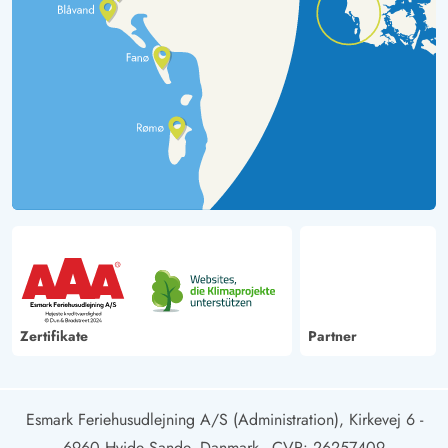
Zertifikate
Partner
Esmark Feriehusudlejning A/S (Administration), Kirkevej 6 -
6960 Hvide Sande, Danmark
- CVR: 26257409