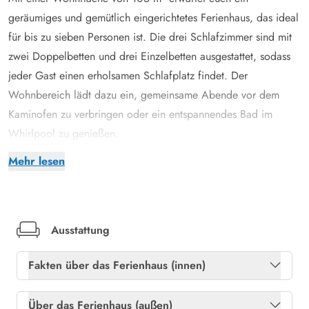
geräumiges und gemütlich eingerichtetes Ferienhaus, das ideal
für bis zu sieben Personen ist. Die drei Schlafzimmer sind mit
zwei Doppelbetten und drei Einzelbetten ausgestattet, sodass
jeder Gast einen erholsamen Schlafplatz findet. Der
Wohnbereich lädt dazu ein, gemeinsame Abende vor dem
Kaminofen zu verbringen oder ein entspannendes Bad im
Whirlpool zu genießen.
Moderne Ausstattung und Annehmlichkeiten
Mehr lesen
Euer Ferienhaus in Grærup Strand ist mit einer Vielzahl von
modernen Annehmlichkeiten ausgestattet, um euren Aufenthalt
so angenehm wie möglich zu gestalten. Die voll ausgestattete
Küche verfügt über eine Spülmaschine, sodass das
Ausstattung
Saubermachen nach dem Kochen kein Problem ist. Mit einer
Fakten über das Ferienhaus (innen)
Wärmepumpe und einer Waschmaschine bleiben keine
Wünsche offen. Ein besonderes Highlight ist die hauseigene
Freies Glasfasernetz
Ja
Über das Ferienhaus (außen)
Sauna, die euch nach einem langen Tag voller Abenteuer