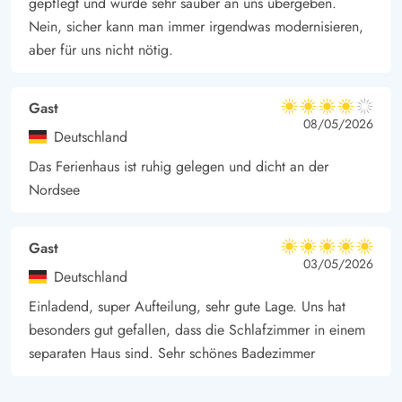
gepflegt und wurde sehr sauber an uns übergeben.
Nein, sicher kann man immer irgendwas modernisieren,
aber für uns nicht nötig.
Gast
4 von 5
4 von 5
4 out of 5
08/05/2026
Deutschland
Das Ferienhaus ist ruhig gelegen und dicht an der
Nordsee
Gast
5 von 5
5 von 5
5 out of 5
03/05/2026
Deutschland
Einladend, super Aufteilung, sehr gute Lage. Uns hat
besonders gut gefallen, dass die Schlafzimmer in einem
separaten Haus sind. Sehr schönes Badezimmer