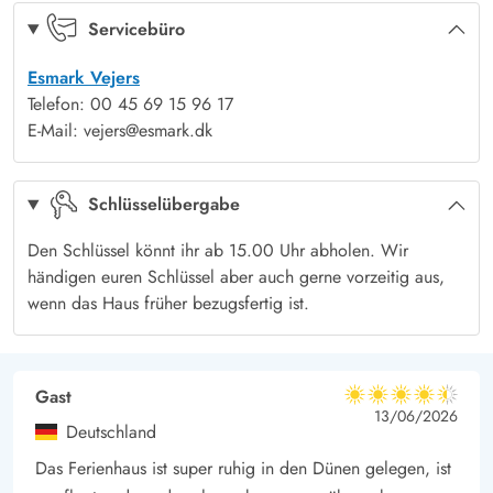
Schaukeln
Ja
für euren nächsten Urlaub.
Servicebüro
Verbringt unvergessliche Tage mit Familie und Freunden im
Esmark Vejers
Ferienhaus in Blåbærvej 1 und erlebt die Schönheit und Ruhe
Telefon: 00 45 69 15 96 17
der dänischen Küste. Ob Entspannen in der Sauna, Spielen im
E-Mail: vejers@esmark.dk
Freien oder Abende am Kamin – dieses Ferienhaus bietet
alles, was ihr für einen erholsamen und erlebnisreichen Urlaub
Schlüsselübergabe
braucht.
Den Schlüssel könnt ihr ab 15.00 Uhr abholen. Wir
händigen euren Schlüssel aber auch gerne vorzeitig aus,
wenn das Haus früher bezugsfertig ist.
Gast
4.5 von 5
4.5 von 5
4.5 out of 5
13/06/2026
Deutschland
Das Ferienhaus ist super ruhig in den Dünen gelegen, ist