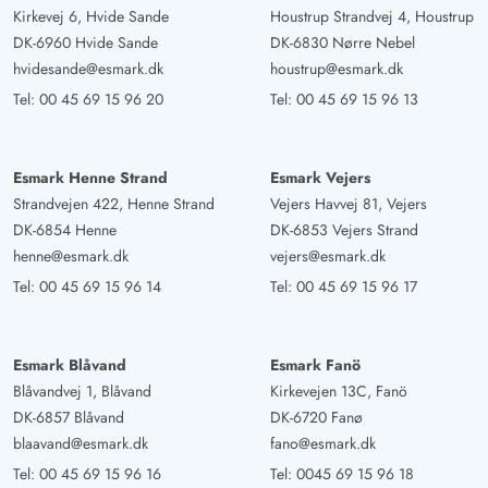
Kirkevej 6, Hvide Sande
Houstrup Strandvej 4, Houstrup
DK-6960 Hvide Sande
DK-6830 Nørre Nebel
hvidesande@esmark.dk
houstrup@esmark.dk
Tel:
00 45 69 15 96 20
Tel:
00 45 69 15 96 13
Esmark Henne Strand
Esmark Vejers
Strandvejen 422, Henne Strand
Vejers Havvej 81, Vejers
DK-6854 Henne
DK-6853 Vejers Strand
henne@esmark.dk
vejers@esmark.dk
Tel:
00 45 69 15 96 14
Tel:
00 45 69 15 96 17
Esmark Blåvand
Esmark Fanö
Blåvandvej 1, Blåvand
Kirkevejen 13C, Fanö
DK-6857 Blåvand
DK-6720 Fanø
blaavand@esmark.dk
fano@esmark.dk
Tel:
00 45 69 15 96 16
Tel:
0045 69 15 96 18