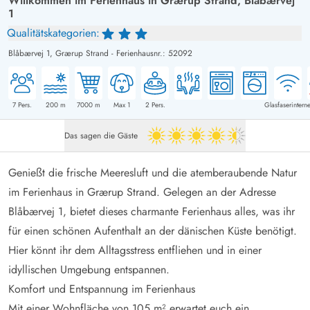
Willkommen im Ferienhaus in Grærup Strand, Blåbærvej
1
Qualitätskategorien:
Blåbærvej 1,
Grærup Strand
-
Ferienhausnr.: 52092
7
Pers.
200
m
7000
m
Max 1
2
Pers.
Glasfaserinterne
Das sagen die Gäste
4.5 von 5
Genießt die frische Meeresluft und die atemberaubende Natur
im Ferienhaus in Grærup Strand. Gelegen an der Adresse
Blåbærvej 1, bietet dieses charmante Ferienhaus alles, was ihr
für einen schönen Aufenthalt an der dänischen Küste benötigt.
Hier könnt ihr dem Alltagsstress entfliehen und in einer
idyllischen Umgebung entspannen.
Komfort und Entspannung im Ferienhaus
Mit einer Wohnfläche von 105 m² erwartet euch ein