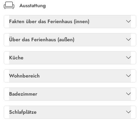
Ausstattung
Fakten über das Ferienhaus (innen)
Gratis internet
Ja
Über das Ferienhaus (außen)
Heizung: Elektroheizkörper
Ja
Abstellraum
Ja
Küche
Kaminofen
Ja
Gartenmöbel
Ja
Kühlschrank
Ja
Wohnbereich
Holzkohlegrill
Ja
Separat: Gefrierschrank /L
100
deutsche Kanäle
Ja
Badezimmer
Liegestühle
Ja
Flachbildschirm
1
Anzahl Badezimmer
1
Schlafplätze
Terrasse: abgeschirmt
Ja
Fußboden: Holzlaminat - Wohnbereich
Ja
Fußbodenheizung Bad
Ja
Betten: Doppelt
2
Terrasse: offen
Ja
Betten: Einzeln
2