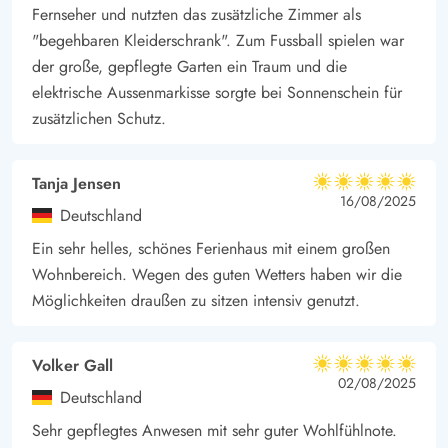
Nordseestrand, und 300 Meter zur nächsten
Fernseher und nutzten das zusätzliche Zimmer als
Einkaufsmöglichkeit. In Vejers gibt es zwei Supermärkte, sowie
"begehbaren Kleiderschrank". Zum Fussball spielen war
einen tollen Spielplatz, kleine Cafés und ein Fischrestaurant,
der große, gepflegte Garten ein Traum und die
die in der Feriensaison geöffnet haben.
elektrische Aussenmarkisse sorgte bei Sonnenschein für
zusätzlichen Schutz.
Tanja Jensen
5 von 5
5 von 5
5 out of 5
16/08/2025
Deutschland
Ein sehr helles, schönes Ferienhaus mit einem großen
Wohnbereich. Wegen des guten Wetters haben wir die
Möglichkeiten draußen zu sitzen intensiv genutzt.
Volker Gall
5 von 5
5 von 5
5 out of 5
02/08/2025
Deutschland
Sehr gepflegtes Anwesen mit sehr guter Wohlfühlnote.