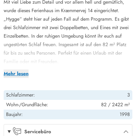
Mit viel Liebe zum Detail und vor allem hell und gemütlich,
wurde dieses Ferienhaus im Kræmmervej 14 eingerichtet.
„Hygge“ steht hier auf jeden Fall auf dem Programm. Es gibt
drei Schlafzimmer mit zwei Doppelbetten, und Eines mit zwei
Einzelbetten. In der ruhigen Umgebung könnt ihr euch auf
ungestörten Schlaf freuen. Insgesamt ist auf den 82 m² Platz
für bis zu sechs Personen. Perfekt für einen Urlaub mit der
Familie oder mit Freunden.
Der offene Wohnbereich, mit den hohen ausgebauten Decken,
Mehr lesen
ist der Treffpunkt für gemütliche Ferienstunden. Hier könnt ihr
gemeinsam Kochen, Spielen oder einen hyggeligen
Schlafzimmer:
3
Filmeabend, mit dem Knistern vorm Kaminofen im Hintergrund
genießen.
Wohn-/Grundfläche:
82 / 2422 m²
Das Badezimmer empfängt euch morgens mit einer wärmenden
Baujahr:
1998
Fußbodenheizung, und hat ansonsten eine gute
Grundausstattung.
Servicebüro