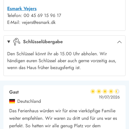
Überdachte und offene Terrasse
Esmark Vejers
Das Ferienhaus liegt auf einem 2.422 m² großem Grundstück,
Telefon: 00 45 69 15 96 17
das von allen Seiten durch Hecke, Zaun und Kiefern gut
E-Mail: vejers@esmark.dk
geschützt ist. Die ebene Rasenfläche ist ideal zum Ball Spielen
und Toben für die Kids. Egal ob Sonne oder Schatten, unter
Schlüsselübergabe
freiem Himmel oder überdacht, ihr findet hier immer ein
passendes Plätzchen für euch. Für einen gemütlichen
Den Schlüssel könnt ihr ab 15.00 Uhr abholen. Wir
Grillabend im Sommer, steht auf der Terrasse ein Grill bereit.
händigen euren Schlüssel aber auch gerne vorzeitig aus,
Vejers – Ruhe – Erholung – weißer Sandstrand
wenn das Haus früher bezugsfertig ist.
Ein Urlaub in Vejers verspricht euch wunderschöne Erlebnisse
in der typischen Natur der dänischen Westküste. Es gibt
zahlreiche Fahrrad- und Wanderwege, und natürlich den
Gast
4.5 von 5
4.5 von 5
4.5 out of 5
19/07/2026
endlosen, langen Sandstrand, der zu zahlreichen Aktivitäten
Deutschland
einlädt, wie Strandsegeln, Drachensteigen, Surfen und langen
Das Ferienhaus würden wir für eine vierköpfige Familie
Spaziergängen.
weiter empfehlen. Wir waren zu dritt und für uns war es
Vom Ferienhaus im Kræmmervej 14 sind es 1,4 km an den
perfekt. So hatten wir alle genug Platz vor dem