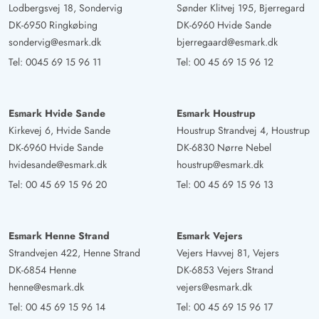
Lodbergsvej 18, Sondervig
Sønder Klitvej 195, Bjerregard
das Bad/die Toiletten. Wir empfehlen dieses tolle Haus
DK-6950 Ringkøbing
DK-6960 Hvide Sande
gern weiter und kommen auch selbst gerne wieder!
sondervig@esmark.dk
bjerregaard@esmark.dk
Tel:
0045 69 15 96 11
Tel:
00 45 69 15 96 12
Holger Krimmert
5 von 5
5 von 5
5 out of 5
27/09/2024
Deutschland
Esmark Hvide Sande
Esmark Houstrup
Wir haben uns in diesem Haus richtig wohl gefühlt. Es
Kirkevej 6, Hvide Sande
Houstrup Strandvej 4, Houstrup
war alles da was man brauchte.Der Aussenwhirlpool war
DK-6960 Hvide Sande
DK-6830 Nørre Nebel
natürlich das Highlight und wurde jeden Tag benutzt.Für
hvidesande@esmark.dk
houstrup@esmark.dk
Kinder sind Schaukeln und Rutsche da. Auch die Betten
Tel:
00 45 69 15 96 20
Tel:
00 45 69 15 96 13
waren sehr sauber.
Esmark Henne Strand
Esmark Vejers
Strandvejen 422, Henne Strand
Vejers Havvej 81, Vejers
DK-6854 Henne
DK-6853 Vejers Strand
henne@esmark.dk
vejers@esmark.dk
Tel:
00 45 69 15 96 14
Tel:
00 45 69 15 96 17