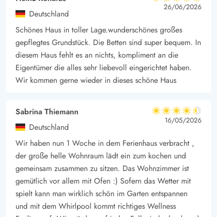
5 von 5
5 von 5
5 out of 5
26/06/2026
nehmt. Warum nicht auch in einer sternenklaren Nacht? Schaut
Deutschland
einmal, wie nah die Sterne erscheinen - zum Greifen nah!
Schönes Haus in toller Lage.wunderschönes großes
gepflegtes Grundstück. Die Betten sind super bequem. In
diesem Haus fehlt es an nichts, kompliment an die
Eigentümer die alles sehr liebevoll eingerichtet haben.
Wir kommen gerne wieder in dieses schöne Haus
Sabrina Thiemann
4.5 von 5
4.5 von 5
4.5 out of 5
16/05/2026
Deutschland
Wir haben nun 1 Woche in dem Ferienhaus verbracht ,
der große helle Wohnraum lädt ein zum kochen und
gemeinsam zusammen zu sitzen. Das Wohnzimmer ist
gemütlich vor allem mit Ofen :) Sofern das Wetter mit
spielt kann man wirklich schön im Garten entspannen
und mit dem Whirlpool kommt richtiges Wellness