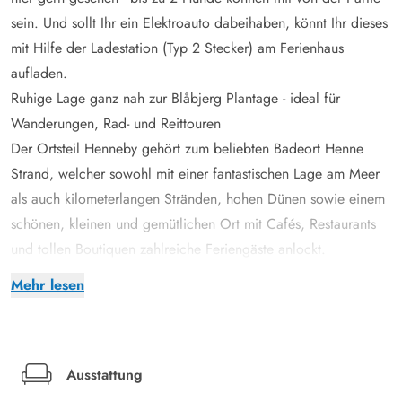
sein. Und sollt Ihr ein Elektroauto dabeihaben, könnt Ihr dieses
mit Hilfe der Ladestation (Typ 2 Stecker) am Ferienhaus
aufladen.
Ruhige Lage ganz nah zur Blåbjerg Plantage - ideal für
Wanderungen, Rad- und Reittouren
Der Ortsteil Henneby gehört zum beliebten Badeort Henne
Strand, welcher sowohl mit einer fantastischen Lage am Meer
als auch kilometerlangen Stränden, hohen Dünen sowie einem
schönen, kleinen und gemütlichen Ort mit Cafés, Restaurants
und tollen Boutiquen zahlreiche Feriengäste anlockt.
Euer Ferienhaus mit der Adresse auf Thomas Jensens Vej 7 liegt
Mehr lesen
in einem ruhigen Seitenweg und hier wohnt ihr mitten im
Grünen sowie in einem ruhigen Gebiet. Direkt vom Haus aus
könnt ihr tolle Spaziergänge oder auch kilometerlange
Wanderungen in der unmittelbar nebenan liegenden
Ausstattung
Blåbjergplantage unternehmen. Zahlreiche Wanderwege, Reit-