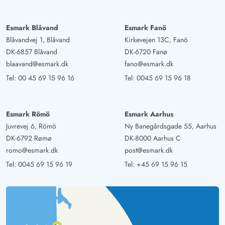
Esmark Blåvand
Esmark Fanö
Blåvandvej 1, Blåvand
Kirkevejen 13C, Fanö
DK-6857 Blåvand
DK-6720 Fanø
blaavand@esmark.dk
fano@esmark.dk
Tel:
00 45 69 15 96 16
Tel:
0045 69 15 96 18
Esmark Römö
Esmark Aarhus
Juvrevej 6, Römö
Ny Banegårdsgade 55, Aarhus
DK-6792 Rømø
DK-8000 Aarhus C
romo@esmark.dk
post@esmark.dk
Tel:
0045 69 15 96 19
Tel:
+45 69 15 96 15