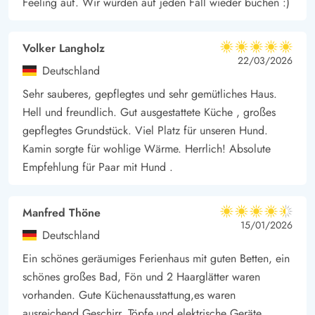
Feeling auf. Wir würden auf jeden Fall wieder buchen :)
Volker Langholz
5 von 5
5 von 5
5 out of 5
22/03/2026
Deutschland
Sehr sauberes, gepflegtes und sehr gemütliches Haus.
Hell und freundlich. Gut ausgestattete Küche , großes
gepflegtes Grundstück. Viel Platz für unseren Hund.
Kamin sorgte für wohlige Wärme. Herrlich! Absolute
Empfehlung für Paar mit Hund .
Manfred Thöne
4.5 von 5
4.5 von 5
4.5 out of 5
15/01/2026
Deutschland
Ein schönes geräumiges Ferienhaus mit guten Betten, ein
schönes großes Bad, Fön und 2 Haarglätter waren
vorhanden. Gute Küchenausstattung,es waren
ausreichend Geschirr, Töpfe,und elektrische Geräte