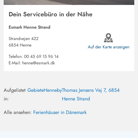
und Bäume. Man hört die Nachbarn eher, als das man
jemanden sieht. Die Garage mit Wallbox rundet unseren
Dein Servicebüro in der Nähe
ausschließlich positiven Eindruck ab. Auch in der Küche
ist alles vorhanden, was man sich wünscht.
Esmark Henne Strand
Strandvejen 422
6854 Henne
Gast
Auf der Karte anzeigen
5 von 5
5 von 5
5 out of 5
04/06/2025
Deutschland
Telefon:
00 45 69 15 96 14
E-Mail:
henne@esmark.dk
Es ist sehr sauber. Die Ausstattung ist Top. Es fehlt an
nichts.
Aufgelistet
Gebiete
Henneby
Thomas Jensens Vej 7, 6854
Hans Dreesmann
5 von 5
in:
Henne Strand
5 von 5
5 out of 5
11/05/2025
Deutschland
Alle ansehen:
Ferienhäuser in Dänemark
Einfach nur hygge.alles passt zusammen es ist alles in
einem guten Zustand