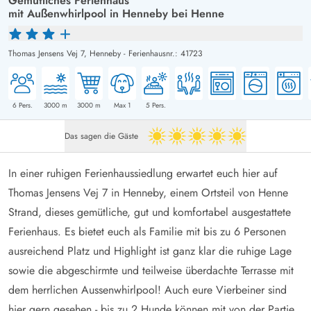
Gemütliches Ferienhaus
mit Außenwhirlpool in Henneby bei Henne
Thomas Jensens Vej 7,
Henneby
-
Ferienhausnr.: 41723
6
Pers.
3000
m
3000
m
Max 1
5
Pers.
Das sagen die Gäste
5 von 5
In einer ruhigen Ferienhaussiedlung erwartet euch hier auf
Thomas Jensens Vej 7 in Henneby, einem Ortsteil von Henne
Strand, dieses gemütliche, gut und komfortabel ausgestattete
Ferienhaus. Es bietet euch als Familie mit bis zu 6 Personen
ausreichend Platz und Highlight ist ganz klar die ruhige Lage
sowie die abgeschirmte und teilweise überdachte Terrasse mit
dem herrlichen Aussenwhirlpool! Auch eure Vierbeiner sind
hier gern gesehen - bis zu 2 Hunde können mit von der Partie