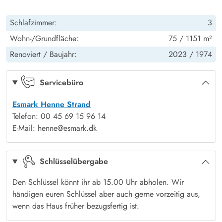
Betten: Einzeln
2
Terrasse: offen
Ja
Heizung: Wärmepumpe
Ja
Muss für Naturliebhaber ist der Filsø, und Pferdeliebhaber
Radio
Ja
Schlafzimmer:
3
werden einen Ausritt durch Wald und die Heide oder an den
Fußboden: Teppich - Schlafzimmer
Ja
Terrasse: überdacht
Ja
Hochstuhl
1
Wohn-/Grundfläche:
75 / 1151 m²
Strand in der herumliegenden Natur lieben. Denn es gibt direkt
Sat-TV (Einige deutsche und dänische
Ja
Fernsehprogramme)
in Henneby einen Islandpferdereiterhof.
Renoviert /
Baujahr:
2023 /
1974
Schaukeln
Ja
Mit Angelseen, Golfplatz, Glaswerkstatt und vielen weiteren
Angeboten gibt es in der unmittelbaren Umgebung viel zu
Servicebüro
erleben. Auch der gemütliche Badeort Henne Strand ist einen
Esmark Henne Strand
Besuch wert: Hier gibt es gute Einkaufsmöglichkeiten, eine
Telefon: 00 45 69 15 96 14
fantastische kleine Eisdiele und viele gute Restaurants – direkt
E-Mail: henne@esmark.dk
am Meer.
Schlüsselübergabe
Den Schlüssel könnt ihr ab 15.00 Uhr abholen. Wir
händigen euren Schlüssel aber auch gerne vorzeitig aus,
wenn das Haus früher bezugsfertig ist.