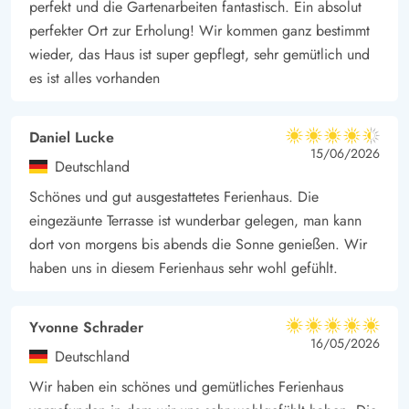
perfekt und die Gartenarbeiten fantastisch. Ein absolut
perfekter Ort zur Erholung! Wir kommen ganz bestimmt
wieder, das Haus ist super gepflegt, sehr gemütlich und
es ist alles vorhanden
Daniel Lucke
4.5 von 5
4.5 von 5
4.5 out of 5
15/06/2026
Deutschland
Schönes und gut ausgestattetes Ferienhaus. Die
eingezäunte Terrasse ist wunderbar gelegen, man kann
dort von morgens bis abends die Sonne genießen. Wir
haben uns in diesem Ferienhaus sehr wohl gefühlt.
Yvonne Schrader
5 von 5
5 von 5
5 out of 5
16/05/2026
Deutschland
Wir haben ein schönes und gemütliches Ferienhaus