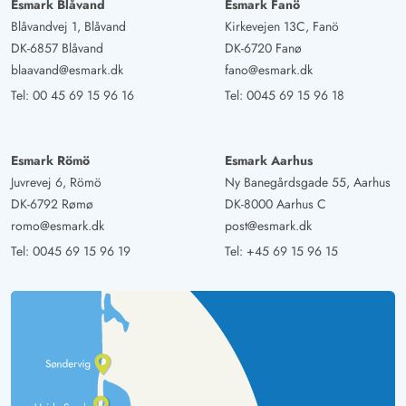
Esmark Blåvand
Esmark Fanö
Blåvandvej 1, Blåvand
Kirkevejen 13C, Fanö
DK-6857 Blåvand
DK-6720 Fanø
blaavand@esmark.dk
fano@esmark.dk
Tel:
00 45 69 15 96 16
Tel:
0045 69 15 96 18
Esmark Römö
Esmark Aarhus
Juvrevej 6, Römö
Ny Banegårdsgade 55, Aarhus
DK-6792 Rømø
DK-8000 Aarhus C
romo@esmark.dk
post@esmark.dk
Tel:
0045 69 15 96 19
Tel:
+45 69 15 96 15