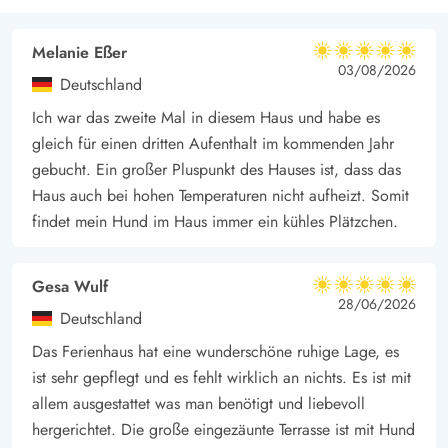
Melanie Eßer
5 von 5
5 von 5
5 out of 5
03/08/2026
Deutschland
Ich war das zweite Mal in diesem Haus und habe es
gleich für einen dritten Aufenthalt im kommenden Jahr
gebucht. Ein großer Pluspunkt des Hauses ist, dass das
Haus auch bei hohen Temperaturen nicht aufheizt. Somit
findet mein Hund im Haus immer ein kühles Plätzchen.
Gesa Wulf
5 von 5
5 von 5
5 out of 5
28/06/2026
Deutschland
Das Ferienhaus hat eine wunderschöne ruhige Lage, es
ist sehr gepflegt und es fehlt wirklich an nichts. Es ist mit
allem ausgestattet was man benötigt und liebevoll
hergerichtet. Die große eingezäunte Terrasse ist mit Hund