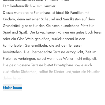
Familienfreundlich – mit Haustier
Dieses wunderbare Ferienhaus ist ideal für Familien mit
Kindern, denn mit einer Schaukel und Sandkasten auf dem
Grundstück gibt es für den Kleinsten ausreichend Platz für
Spiel und Spaß. Die Erwachsenen können ein gutes Buch lesen
oder ein Glas Wein genießen, zurücklehnend in den
komfortablen Gartenmöbeln, die auf den Terrassen
bereitstehen. Die überbedachte Terrasse ermöglicht, Zeit im
Freien zu verbringen, selbst wenn das Wetter nicht mitspielt.
Die geschlossene Terrasse bietet Privatsphäre sowie auch
zusätzliche Sicherheit, solltet ihr Kinder und/oder ein Haustier
dabei haben.
Komfortabel und moderne Annehmlichkeiten
Mehr lesen
Das Sommerhaus am Lunden 6 in Henneby bietet mit 75 m2
Platz für 5 Feriengäste. Gemütlich, praktisch und – im Jahr
2023 renoviert und neu eingerichtet - Die schönen Fenster