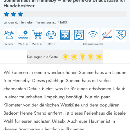
Sommerhaus in Henneby – eine perfekte Urlaubsoase für
Hundebesitzer
Lunden 6,
Henneby
-
Ferienhausnr.: 41683
5
Pers.
2500
m
2400
m
Max 1
Glasfaserinternet
Das sagen die Gäste
5 von 5
Willkommen in einem wunderschönen Sommerhaus am Lunden
6 in Henneby. Dieses prächtige Sommerhaus mit vielen
charmanten Details bietet, was ihr für einen erholsamen Urlaub
in einer traumhaften Umgebung benötigt. Nur ein paar
Kilometer von der dänischen Westküste und dem populären
Badeort Henne Strand entfernt, ist dieses Ferienhaus die ideale
Wahl für euren nächsten Urlaub. Auch euer Haustier ist in
diesem Sommerhaus herzlich willkommen.