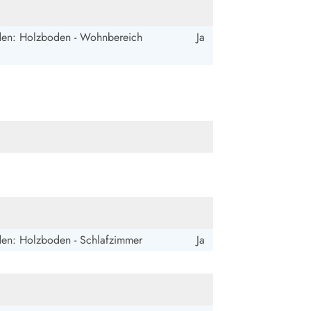
ide Sande
Das Team im Hintergrund
en: Holzboden - Wohnbereich
Ja
en: Holzboden - Schlafzimmer
Ja