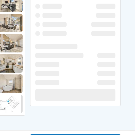
er Weihnachten
r Silvester
 Nymindegab
ömö
 Ringköbing Fjord
ndervig
odbjerge
 Thorsminde
erso Klit
ers Strand
ster Husby