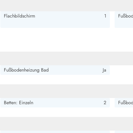
smark Blavand
Esmark Vejers
Esmark Henne
Esmark Römö
Esmark Hv
Flachbildschirm
1
Fußbod
Fußbodenheizung Bad
Ja
Betten: Einzeln
2
Fußbod