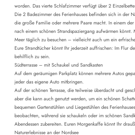
Naturschutz
worden. Das vierte Schlafzimmer verfügt über 2 Einzelbette
Webcam Dänemark
Die 2 Badezimmer des Ferienhauses befinden sich in der Nä
Ferienhauskatalog
Fotowettbewerb
die große Familie oder mehrere Paare macht. In einem der
Karte
nach einem schönen Strandspaziergang aufwärmen könnt. M
Vorteile bei uns
Meer täglich zu besuchen – vielleicht auch um ein erfris
Reisecurity
Eure Strandtücher könnt Ihr jederzeit auffrischen: Im Flur 
Esmark KidsVIP
behilflich zu sein.
Esmark VIP - Partnervorteile und Rabatte
Südterrasse – mit Schaukel und Sandkasten
Preisgarantie
Keine Kaution
Auf dem geräumigen Parkplatz können mehrere Autos geparkt
Gästebewertungen
jeder das eigene Auto mitbringen.
Gratis WLAN
Auf der schönen Terrasse, die teilweise überdacht und gesc
Rabatt
aber die kann auch genutzt werden, um ein schönen Schatten
We love people
bequemen Gartenstühlen und Liegestühlen des Ferienhauses g
beobachten, während sie schaukeln oder im schönen Sandkas
Freizeit
Esmark VIP Partnervorteile
Abendessen zubereiten. Euren Morgenkaffe könnt Ihr drauß
Esmark KidsVIP
Naturerlebnisse an der Nordsee