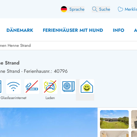
Sprache
Suche
Merkli
DÄNEMARK
FERIENHÄUSER MIT HUND
INFO
A
önen Henne Strand
e Strand
ne Strand
-
Ferienhausnr.: 40796
 mit Hund
äuser mit Sonntagswechsel
Ferienhaus für 
user mit Aktivitätsraum
Ferienhaus für 
user mit Ladestation (E-Auto)
Ferienhaus für 
Glasfaserinternet
Laden
äuser mit Kaminofen
Ferienhaus für 
user mit Kindern
Ferienhäuser im 
rienhäuser
Ferienhäuser i
äuser mit Nebensaionrabatt
Ferienhäuser im 
aus für 2 Personen
Ferienhäuser im