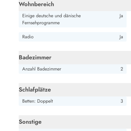
Esmark Bjerregard
Esmark Sondervig
Esmark Houstrup
Esmark Fanö
E
Wohnbereich
Kontakt & Öffnungszeiten
Qualität seit 1965
Einige deutsche und dänische
Ja
Über uns
Fernsehprogramme
Nachhaltigkeit
Das sagen unsere Gäste
Radio
Ja
Newsletter
Sponsoren - Esmark unterstützt
Badezimmer
Mietbedingungen
Datenschutzerklärung
Anzahl Badezimmer
2
Impressum
Presse
Schlafplätze
Betten: Doppelt
3
Sonstige