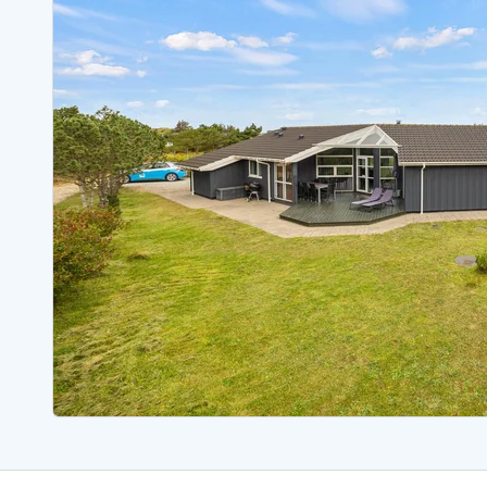
Ferienhäuser mit Whirlpool
Ferienh
Ferienhäuser mit Freitagswechsel
Ferienh
Ferienhäuser für Angler
Ferienh
Ferienhäuser Bjerregard
Ferienhäuser Blavand
Ferienhäuser Hvide S
Ferienhäuser Argab
Ferienh
Ferienhäuser in Arrild
Ferienh
Ferienhäuser Bjerregard
Ferienh
Ferienhäuser Blavand
Ferienhä
Ferienhäuser Bork Havn
Ferienh
Ferienhäuser Fjand
Ferienh
Ferienhäuser Fanö
Ferienh
Ferienhäuser Graerup Strand
Ferienh
Ferienhäuser Haurvig
Ferienh
Ferienhäuser Henne Strand
Ferienhä
Esmark Reisecurity
Esmark KidsVIP
Esmark VIP Partnervorteile
Vorteil
Praktische Informationen