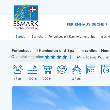
FERIENHAUS SUCHEN
|
Zurück
Startseite
Ferienhaus mit Kaminofen und Spa – im sch
Last Minute
Last Minute
Ferienhaus mit Kaminofen und Spa – im schönen Henn
Neu bei uns!
Qualitätskategorien:
Musvågevej 19,
Hen
Neue Ferienhäuser bei ESMARK
Ferienhäuser mit Pool
Ferienhäuser
Neurenovierte Ferienhäuser
Ferienh
Ferienhäuser mit Endreinigung inklusive
Ferienhä
Ferienhäuser dicht am Strand
Ferienhä
8
Pers.
400
m
300
m
2
Pers.
Ferienhäuser mit Internet
Ferienh
Ferienhäuser neu gebaut
Ferienhä
Ferienhäuser mit Sauna
Luxus Fe
Ferienhäuser Nicht-Raucher
Ferienh
Ferienhäuser mit Aussicht
Ferienh