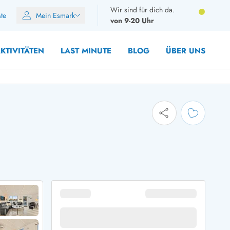
Wir sind für dich da.
ste
Mein Esmark
von 9-20 Uhr
KTIVITÄTEN
LAST MINUTE
BLOG
ÜBER UNS
10 Personen
12 Personen
14 Personen
Gruppen
Frühjahr
m Sommer
Herbst
 Winter