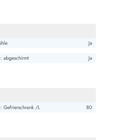
ühle
Ja
e: abgeschirmt
Ja
: Gefrierschrank /L
80