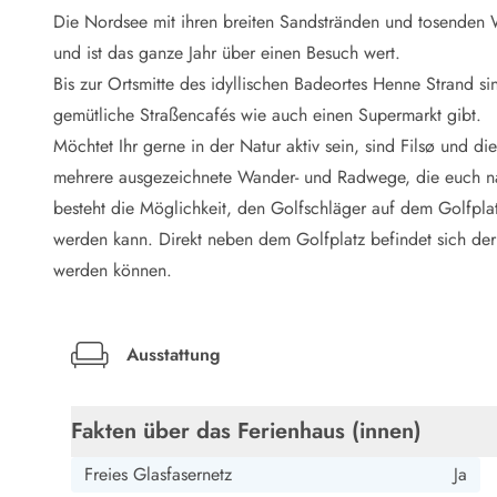
LEGOLAND® Rabatt
Die Nordsee mit ihren breiten Sandstränden und tosenden 
Urlaub mit Kindern
und ist das ganze Jahr über einen Besuch wert.
Urlaub mit Hund
Bis zur Ortsmitte des idyllischen Badeortes Henne Strand 
Urlaub am Strand
gemütliche Straßencafés wie auch einen Supermarkt gibt.
Urlaub in der Natur
Finde Bernstein am Strand
Möchtet Ihr gerne in der Natur aktiv sein, sind Filsø und d
Indoorspielländer in Dänemark
mehrere ausgezeichnete Wander- und Radwege, die euch 
Zoos und Tierparks in Dänemark
besteht die Möglichkeit, den Golfschläger auf dem Golfpl
Freizeitparks in Dänemark
werden kann. Direkt neben dem Golfplatz befindet sich der
Sport
werden können.
Angeln in Dänemark
Bowling in Dänemark
Minigolf spielen in Dänemark
Ausstattung
Schwimmhallen und Badeländer
Golfen in Dänemark
Fitnesscenter in Dänemark
Fakten über das Ferienhaus (innen)
Fahrradfahren in Dänemark
Reiten in Dänemark
Freies Glasfasernetz
Ja
Surfen in Dänemark