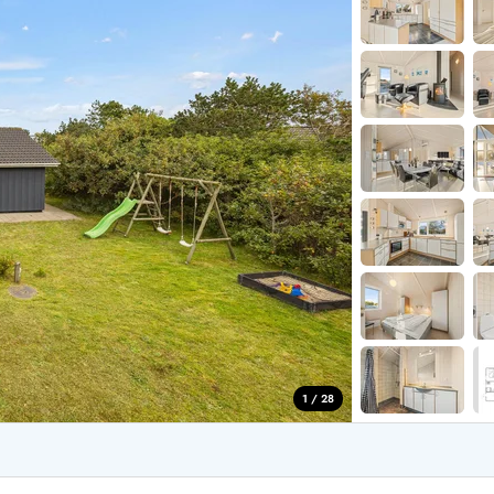
aus für 4 Personen
Ferienhäuser üb
aus für 6 Personen
Ferienhäuser übe
aus für 8 Personen
ande
Ferienhäuser Sondervig
äuser Ho
Ferienhäuser in
äuser Houstrup
Ferienhäuser R
äuser Houvig
Ferienhäuser am
user auf Holmsland Klit
Ferienhäuser So
äuser in Holmsland
Ferienhäuser Sk
äuser Hvide Sande
Ferienhäuser in
äuser Jegum
Ferienhäuser Ved
äuser Klegod
Ferienhäuser Vej
äuser Lodbjerg Hede
Ferienhäuser Ve
user Nr. Lyngvig
1 / 28
e bei uns