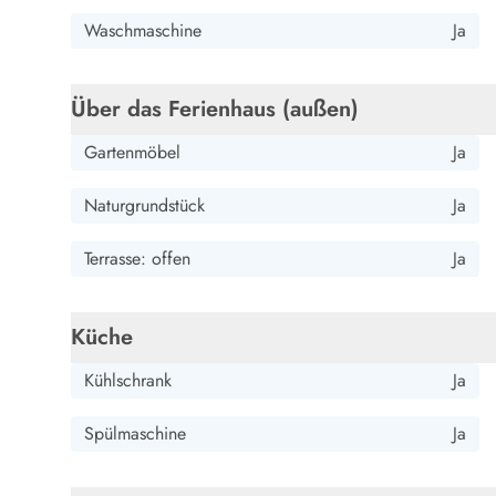
Wandern in Dänemark
Waschmaschine
Ja
Wasserski in Dänemark
Segeln in Dänemark
Kultur in Dänemark
Über das Ferienhaus (außen)
Historische Museen
Gartenmöbel
Ja
Sehenswürdigkeiten
Kunstmuseen
Naturgrundstück
Ja
Kunsthandwerk und Galerien
Essen und Trinken
Terrasse: offen
Ja
Einkaufen und Shopping
Weihnachten in Dänemark
Heiraten in Dänemark
Küche
Wikinger in Dänemark
Hygge
Kühlschrank
Ja
Pyt
Spülmaschine
Ja