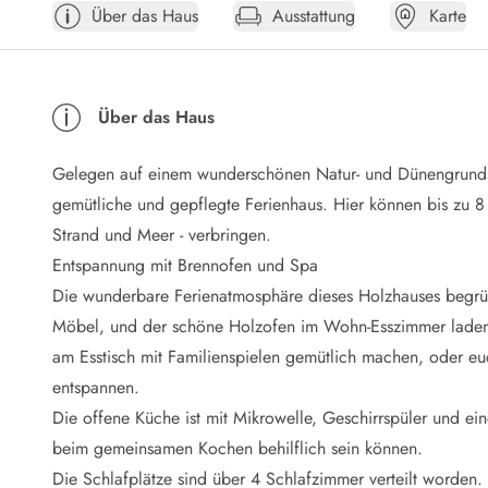
Über das Haus
Ausstattung
Karte
Öffnungszeiten
Anreise
Abreise
Ferienhaus ABC
Über das Haus
Häufige Fragen zur Buchung
Nebenkosten (Strom, Wasser usw...)
Gelegen auf einem wunderschönen Natur- und Dünengrundst
Verleihservice
Reisescheckliste
gemütliche und gepflegte Ferienhaus. Hier können bis zu
Endreinigung
Strand und Meer - verbringen.
Gutschein
Entspannung mit Brennofen und Spa
Frühbucher
Die wunderbare Ferienatmosphäre dieses Holzhauses begrüßt
Mietbedingungen
Möbel, und der schöne Holzofen im Wohn-Esszimmer laden z
Info
am Esstisch mit Familienspielen gemütlich machen, oder e
Reiseführer Dänemark
Tipps für Urlaub in Dänemark
entspannen.
Wetter in Dänemark
Die offene Küche ist mit Mikrowelle, Geschirrspüler und ein
Saisonzeiten
beim gemeinsamen Kochen behilflich sein können.
Badesicherheit im Meer
Die Schlafplätze sind über 4 Schlafzimmer verteilt worden.