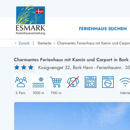
FERIENHAUS SUCHEN
|
Zurück
Startseite
Charmantes Ferienhaus mit Kamin und Carpor
Last Minute
Last Minute
Charmantes Ferienhaus mit Kamin und Carport in Bork
Neu bei uns!
Kosigvænget 32,
Bork Havn
-
Ferienhausnr.: 3
Neue Ferienhäuser bei ESMARK
Ferienhäuser mit Pool
Ferienhäuser
Neurenovierte Ferienhäuser
Ferienh
Ferienhäuser mit Endreinigung inklusive
Ferienhä
Ferienhäuser dicht am Strand
Ferienhä
6
Pers.
1000
m
1100
m
Interne
Ferienhäuser mit Internet
Ferienhä
Ferienhäuser neu gebaut
Ferienh
Ferienhäuser mit Sauna
Ferienhä
Ferienhäuser Nicht-Raucher
Luxus Fe
Ferienhäuser mit Aussicht
Ferienh