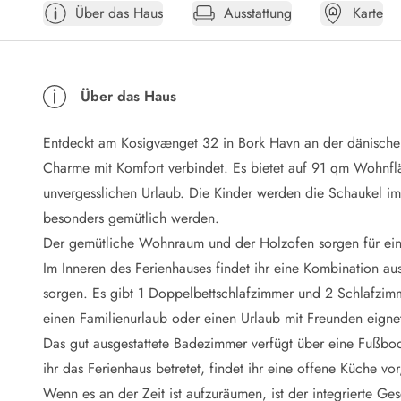
Über das Haus
Ausstattung
Karte
Öffnungszeiten
Anreise
Abreise
Ferienhaus ABC
Über das Haus
Häufige Fragen zur Buchung
Nebenkosten (Strom, Wasser usw...)
Entdeckt am Kosigvænget 32 in Bork Havn an der dänischen
Verleihservice
Reisescheckliste
Charme mit Komfort verbindet. Es bietet auf 91 qm Wohnfläc
Endreinigung
unvergesslichen Urlaub. Die Kinder werden die Schaukel 
Gutschein
besonders gemütlich werden.
Frühbucher
Der gemütliche Wohnraum und der Holzofen sorgen für e
Mietbedingungen
Im Inneren des Ferienhauses findet ihr eine Kombination aus
Info
sorgen. Es gibt 1 Doppelbettschlafzimmer und 2 Schlafzimme
Reiseführer Dänemark
Tipps für Urlaub in Dänemark
einen Familienurlaub oder einen Urlaub mit Freunden eigne
Wetter in Dänemark
Das gut ausgestattete Badezimmer verfügt über eine Fußb
Saisonzeiten
ihr das Ferienhaus betretet, findet ihr eine offene Küche
Badesicherheit im Meer
Wenn es an der Zeit ist aufzuräumen, ist der integrierte Ges