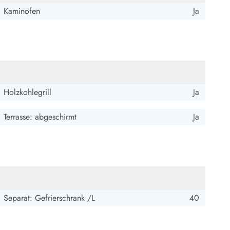
ide Sande
Das Team im Hintergrund
Kaminofen
Ja
Holzkohlegrill
Ja
Terrasse: abgeschirmt
Ja
Separat: Gefrierschrank /L
40