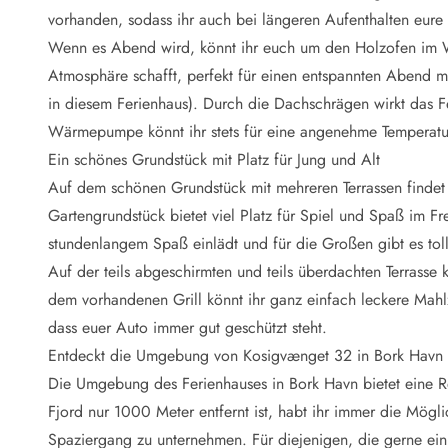
Naturschutz
vorhanden, sodass ihr auch bei längeren Aufenthalten eure 
Webcam Dänemark
Wenn es Abend wird, könnt ihr euch um den Holzofen im 
Ferienhauskatalog
Fotowettbewerb
Atmosphäre schafft, perfekt für einen entspannten Abend mi
Karte
in diesem Ferienhaus). Durch die Dachschrägen wirkt das 
Vorteile bei uns
Wärmepumpe könnt ihr stets für eine angenehme Temperatu
Reisecurity
Ein schönes Grundstück mit Platz für Jung und Alt
Esmark KidsVIP
Auf dem schönen Grundstück mit mehreren Terrassen findet 
Esmark VIP - Partnervorteile und Rabatte
Gartengrundstück bietet viel Platz für Spiel und Spaß im Fre
Preisgarantie
Keine Kaution
stundenlangem Spaß einlädt und für die Großen gibt es to
Gästebewertungen
Auf der teils abgeschirmten und teils überdachten Terrasse 
Gratis WLAN
dem vorhandenen Grill könnt ihr ganz einfach leckere Mahlz
Rabatt
dass euer Auto immer gut geschützt steht.
We love people
Entdeckt die Umgebung von Kosigvænget 32 in Bork Havn
Die Umgebung des Ferienhauses in Bork Havn bietet eine R
Freizeit
Esmark VIP Partnervorteile
Fjord nur 1000 Meter entfernt ist, habt ihr immer die Mögl
Esmark KidsVIP
Spaziergang zu unternehmen. Für diejenigen, die gerne eink