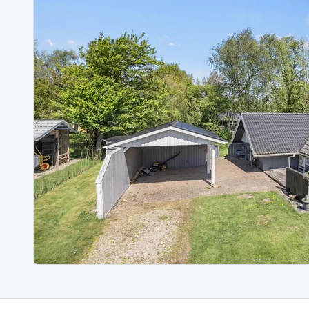
Ferienhäuser mit Whirlpool
Ferienh
Ferienhäuser mit Freitagswechsel
Ferienh
Ferienhäuser mit Samstagswechsel
Ferienh
Ferienhäuser Bjerregard
Ferienhäuser Blavand
Ferienhäuser Hvide S
Ferienhäuser Argab
Ferienh
Ferienhäuser in Arrild
Ferienh
Ferienhäuser Bjerregard
Ferienh
Ferienhäuser Blavand
Ferienhä
Ferienhäuser Bork Havn
Ferienh
Ferienhäuser Fjand
Ferienh
Ferienhäuser Fanö
Ferienh
Ferienhäuser Graerup Strand
Ferienh
Ferienhäuser Haurvig
Ferienh
Ferienhäuser Henne Strand
Ferienhä
Esmark Reisecurity
Esmark KidsVIP
Esmark VIP Partnervorteile
Vorteil
Praktische Informationen