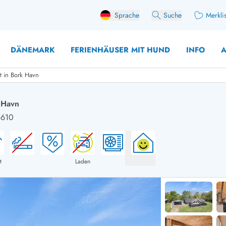
Sprache
Suche
Merkli
DÄNEMARK
FERIENHÄUSER MIT HUND
INFO
A
t in Bork Havn
 Havn
5610
 mit Hund
äuser mit Sonntagswechsel
Ferienhaus für 
user für Angler
Ferienhaus für 
user mit Aktivitätsraum
Ferienhaus für 
t
Laden
user mit Ladestation (E-Auto)
Ferienhaus für 
äuser mit Kaminofen
Ferienhaus für 
user mit Kindern
Ferienhäuser im 
rienhäuser
Ferienhäuser i
äuser mit Nebensaionrabatt
Ferienhäuser im 