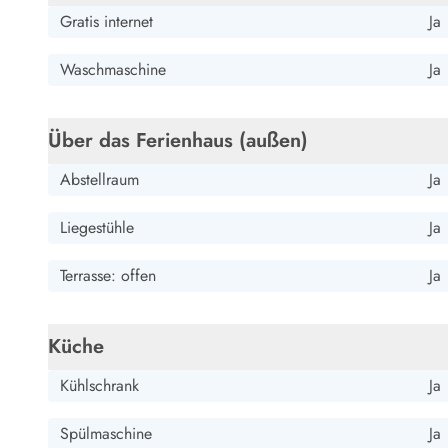
Esmark Bjerregard
Esmark Sondervig
Esmark Houstrup
Esmark Fanö
E
Gratis internet
Ja
Kontakt & Öffnungszeiten
Qualität seit 1965
Waschmaschine
Ja
Über uns
Nachhaltigkeit
Das sagen unsere Gäste
Über das Ferienhaus (außen)
Newsletter
Sponsoren - Esmark unterstützt
Abstellraum
Ja
Mietbedingungen
Datenschutzerklärung
Liegestühle
Ja
Impressum
Presse
Terrasse: offen
Ja
Küche
Kühlschrank
Ja
Spülmaschine
Ja