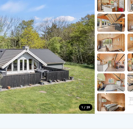
aus für 2 Personen
Ferienhäuser im
aus für 4 Personen
Ferienhäuser üb
aus für 6 Personen
Ferienhäuser übe
ande
Ferienhäuser Sondervig
äuser Ho
Ferienhäuser in
äuser Houstrup
Ferienhäuser R
äuser Houvig
Ferienhäuser am
user auf Holmsland Klit
Ferienhäuser So
äuser in Holmsland
Ferienhäuser Sk
äuser Hvide Sande
Ferienhäuser in
äuser Jegum
Ferienhäuser Ved
äuser Klegod
Ferienhäuser Vej
äuser Lodbjerg Hede
Ferienhäuser Ve
user Nr. Lyngvig
1 / 29
e bei uns