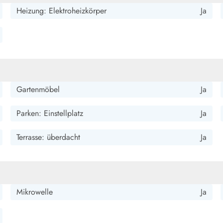
smark Blavand
Esmark Vejers
Esmark Henne
Esmark Römö
Esmark Hv
Heizung: Elektroheizkörper
Ja
Gartenmöbel
Ja
Parken: Einstellplatz
Ja
Terrasse: überdacht
Ja
Mikrowelle
Ja