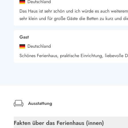
Deutschland
Wandern in Dänemark
Das Haus ist sehr schön und ich würde es auch weiterem
Wasserski in Dänemark
sehr klein und für große Gäste die Betten zu kurz und d
Segeln in Dänemark
Kultur in Dänemark
Historische Museen
Gast
Sehenswürdigkeiten
Deutschland
Kunstmuseen
Kunsthandwerk und Galerien
Schönes Ferienhaus, praktische Einrichtung, liebevolle
Essen und Trinken
Einkaufen und Shopping
Weihnachten in Dänemark
Heiraten in Dänemark
Wikinger in Dänemark
Hygge
Pyt
Ausstattung
Fakten über das Ferienhaus (innen)