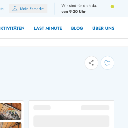
Wir sind für dich da.
ste
Mein Esmark
von 9-20 Uhr
KTIVITÄTEN
LAST MINUTE
BLOG
ÜBER UNS
8 Personen
10 Personen
12 Personen
14 Personen
Gruppen
Frühjahr
m Sommer
Herbst