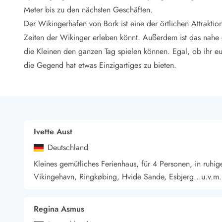
LEGOLAND® Rabatt
Meter bis zu den nächsten Geschäften.
Urlaub mit Kindern
Der Wikingerhafen von Bork ist eine der örtlichen Attrakti
Urlaub mit Hund
Zeiten der Wikinger erleben könnt. Außerdem ist das nahe 
Urlaub am Strand
die Kleinen den ganzen Tag spielen können. Egal, ob ihr euc
Urlaub in der Natur
Finde Bernstein am Strand
die Gegend hat etwas Einzigartiges zu bieten.
Indoorspielländer in Dänemark
Zoos und Tierparks in Dänemark
Freizeitparks in Dänemark
Sport
Angeln in Dänemark
Ivette Aust
Bowling in Dänemark
Deutschland
Minigolf spielen in Dänemark
Schwimmhallen und Badeländer
Kleines gemütliches Ferienhaus, für 4 Personen, in ruhig
Golfen in Dänemark
Vikingehavn, Ringkøbing, Hvide Sande, Esbjerg...u.v.m.
Fitnesscenter in Dänemark
Fahrradfahren in Dänemark
Reiten in Dänemark
Regina Asmus
Surfen in Dänemark