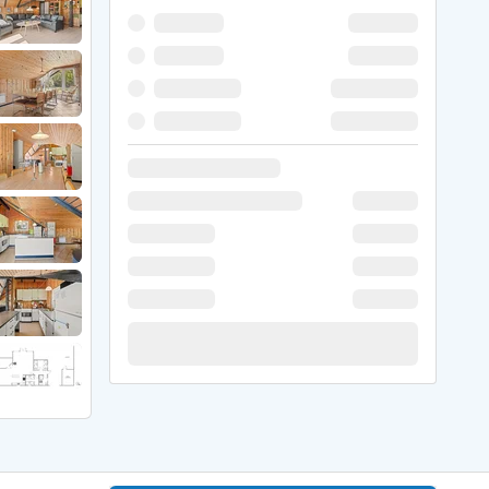
 Winter
er Weihnachten
r Silvester
 Nymindegab
ömö
 Ringköbing Fjord
ndervig
odbjerge
 Thorsminde
erso Klit
ers Strand
ster Husby