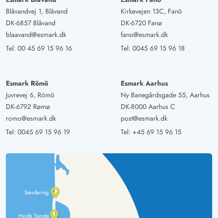
Blåvandvej 1, Blåvand
Kirkevejen 13C, Fanö
DK-6857 Blåvand
DK-6720 Fanø
blaavand@esmark.dk
fano@esmark.dk
Tel:
00 45 69 15 96 16
Tel:
0045 69 15 96 18
Esmark Römö
Esmark Aarhus
Juvrevej 6, Römö
Ny Banegårdsgade 55, Aarhus
DK-6792 Rømø
DK-8000 Aarhus C
romo@esmark.dk
post@esmark.dk
Tel:
0045 69 15 96 19
Tel:
+45 69 15 96 15