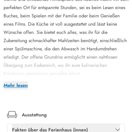
perfekten Ort für entspannte Stunden, sei es beim Lesen eines
Buches, beim Spielen mit der Familie oder beim Genießen
eines Films. Die Küche ist voll ausgestattet und lässt keine
Wünsche offen. Sie bietet euch alles, was ihr für die
Zubereitung schmackhafter Mahlzeiten benötigt, einschließlich
einer Spülmaschine, die den Abwasch im Handumdrehen
erledigt. Der offene Grundriss ermöglicht einen nahtlosen
Übergang zum Essbereich, wo ihr eure kulinarischen
Kreationen gemeinsam genießen könnt.
Mit 3 Schlafzimmern bietet das Ferienhaus genügend Platz für
Mehr lesen
bis zu 6 Personen. 2 der Schlafzimmer sind mit Doppelbetten
ausgestattet, während das 3. Schlafzimmer über 1 Etagenbett
verfügt, ideal für Kinder oder zusätzliche Gäste. Das
Badezimmer ist mit einer Fußbodenheizung ausgestattet,
Ausstattung
welche besonders an kühleren Tagen für angenehme Wärme
Fakten über das Ferienhaus (innen)
sorgt. Hier könnt ihr nach einem erlebnisreichen Tag eine