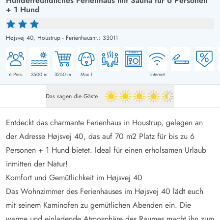
Hundefreundliches Ferienhaus mit Sauna für 6 Personen
+ 1 Hund
Højsvej 40,
Houstrup
-
Ferienhausnr.: 33011
6
Pers.
3500
m
3250
m
Max 1
Internet
Das sagen die Gäste
4.5 von 5
Entdeckt das charmante Ferienhaus in Houstrup, gelegen an
der Adresse Højsvej 40, das auf 70 m2 Platz für bis zu 6
Personen + 1 Hund bietet. Ideal für einen erholsamen Urlaub
inmitten der Natur!
Komfort und Gemütlichkeit im Højsvej 40
Das Wohnzimmer des Ferienhauses im Højsvej 40 lädt euch
mit seinem Kaminofen zu gemütlichen Abenden ein. Die
warme und einladende Atmosphäre des Raumes macht ihn zum