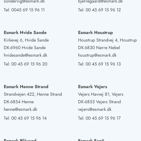
sondervig@esmark.dk
bjerregaard@esmark.dk
Haus wo man bestimmt ein Platz findet der ein zusagt.
Tel:
0045 69 15 96 11
Tel:
00 45 69 15 96 12
Eigentlich ein ideales Ferienhaus für eine Familie .
Esmark Hvide Sande
Esmark Houstrup
Kirkevej 6, Hvide Sande
Houstrup Strandvej 4, Houstrup
DK-6960 Hvide Sande
DK-6830 Nørre Nebel
hvidesande@esmark.dk
houstrup@esmark.dk
Tel:
00 45 69 15 96 20
Tel:
00 45 69 15 96 13
Esmark Henne Strand
Esmark Vejers
Strandvejen 422, Henne Strand
Vejers Havvej 81, Vejers
DK-6854 Henne
DK-6853 Vejers Strand
henne@esmark.dk
vejers@esmark.dk
Tel:
00 45 69 15 96 14
Tel:
00 45 69 15 96 17
Esmark Blåvand
Esmark Fanö