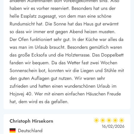
anderen Aufenthalten dort vorbeigekommen sind. Also
haben wir es vorher reserviert. Besonders hat uns der
helle Essplatz zugesagt, von dem man eine schöne
Rundumsicht hat. Die Sonne hat das Haus gut erwärmt
so dass wir immer erst gegen Abend heizen mussten.
Der Ofen funktioniert sehr gut. In der Küche war alles da
was man im Urlaub braucht. Besonders gemütlich waren
das große Ecksofa und die Holzterrasse. Das Doppelbett
fanden wir bequem. Da das Wetter fast zwei Wochen
Sonnenschein bot, konnten wir die Liegen und Stühle mit
den guten Auflagen gut nutzen. Wir waren sehr
zufrieden und hatten einen wunderschönen Urlaub im
Hojsvej 40. Wer mit einem einfachen Häuschen Freude
hat, dem wird es da gefallen.
Christoph Hirsekorn
5 von 5
5 von 5
5 out of 5
16/02/2026
Deutschland