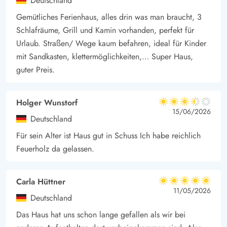
Deutschland
Gemütliches Ferienhaus, alles drin was man braucht, 3
Schlafräume, Grill und Kamin vorhanden, perfekt für
Urlaub. Straßen/ Wege kaum befahren, ideal für Kinder
mit Sandkasten, klettermöglichkeiten,… Super Haus,
guter Preis.
Holger Wunstorf
3.5 von 5
3.5 von 5
3.5 out of 5
15/06/2026
Deutschland
Für sein Alter ist Haus gut in Schuss Ich habe reichlich
Feuerholz da gelassen.
Carla Hüttner
5 von 5
5 von 5
5 out of 5
11/05/2026
Deutschland
Das Haus hat uns schon lange gefallen als wir bei