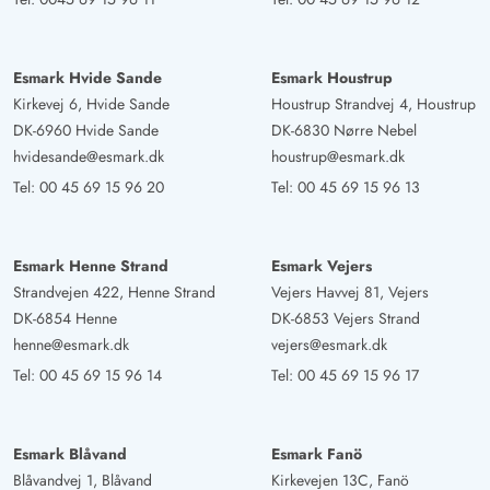
kleinen Doppelbett im eigenem Fernseher.Recht neuer
Kaminofen, Kühlschrank und Gefrierteil, Mikrowelle,
Induktionsherd und Wärmepumpe.
Esmark Hvide Sande
Esmark Houstrup
Kirkevej 6, Hvide Sande
Houstrup Strandvej 4, Houstrup
DK-6960 Hvide Sande
DK-6830 Nørre Nebel
Volker Hauptmeier
5 von 5
hvidesande@esmark.dk
houstrup@esmark.dk
5 von 5
5 out of 5
18/11/2024
Deutschland
Tel:
00 45 69 15 96 20
Tel:
00 45 69 15 96 13
Ein sehr schönes, kleines, gemütliches Haus mit allem
was man im Urlaub benötigt. Die Küche ist komplett
Esmark Henne Strand
Esmark Vejers
eingerichtet. Große Sauna. Kleines Badezimmer, aber
Strandvejen 422, Henne Strand
Vejers Havvej 81, Vejers
vollkommen ausreichend. 1 großes Schlafzimmer mit
DK-6854 Henne
DK-6853 Vejers Strand
großem 2 x 2 m Bett, elektrisch verstellbar. 1 kl- Zimmer
henne@esmark.dk
vejers@esmark.dk
mit Doppelbett und TV. 1 kl. Zimmer mit Etagenbett.
Tel:
00 45 69 15 96 14
Tel:
00 45 69 15 96 17
Guter Holzofen. Das Grundstück ist gut wind- und
sichtgeschützt. Das Haus ist verhältnissmässig günstig im
Stromverbrauch. ich werde es bestimmt noch öfter
Esmark Blåvand
Esmark Fanö
buchen.
Blåvandvej 1, Blåvand
Kirkevejen 13C, Fanö