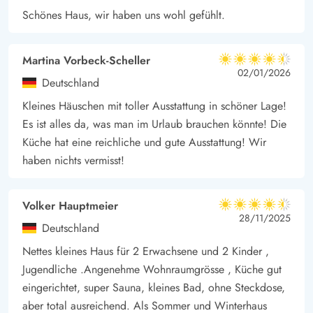
Schönes Haus, wir haben uns wohl gefühlt.
Martina Vorbeck-Scheller
4.5 von 5
4.5 von 5
4.5 out of 5
02/01/2026
Deutschland
Kleines Häuschen mit toller Ausstattung in schöner Lage!
Es ist alles da, was man im Urlaub brauchen könnte! Die
Küche hat eine reichliche und gute Ausstattung! Wir
haben nichts vermisst!
Volker Hauptmeier
4.5 von 5
4.5 von 5
4.5 out of 5
28/11/2025
Deutschland
Nettes kleines Haus für 2 Erwachsene und 2 Kinder ,
Jugendliche .Angenehme Wohnraumgrösse , Küche gut
eingerichtet, super Sauna, kleines Bad, ohne Steckdose,
aber total ausreichend. Als Sommer und Winterhaus