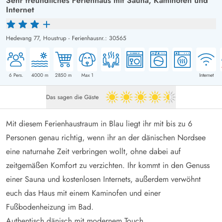
Sehr freundliches Ferienhaus mit Sauna, Kaminofen und
Internet
Hedevang 77,
Houstrup
-
Ferienhausnr.: 30565
6
Pers.
4000
m
2850
m
Max 1
Internet
Das sagen die Gäste
4.5 von 5
Mit diesem Ferienhaustraum in Blau liegt ihr mit bis zu 6
Personen genau richtig, wenn ihr an der dänischen Nordsee
eine naturnahe Zeit verbringen wollt, ohne dabei auf
zeitgemäßen Komfort zu verzichten. Ihr kommt in den Genuss
einer Sauna und kostenlosen Internets, außerdem verwöhnt
euch das Haus mit einem Kaminofen und einer
Fußbodenheizung im Bad.
Authentisch dänisch mit modernem Touch