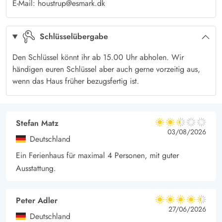
E-Mail: houstrup@esmark.dk
Schlüsselübergabe
Den Schlüssel könnt ihr ab 15.00 Uhr abholen. Wir
händigen euren Schlüssel aber auch gerne vorzeitig aus,
wenn das Haus früher bezugsfertig ist.
Stefan Matz
2.5 von 5
2.5 von 5
2.5 out of 5
03/08/2026
Deutschland
Ein Ferienhaus für maximal 4 Personen, mit guter
Ausstattung.
Peter Adler
4.5 von 5
4.5 von 5
4.5 out of 5
27/06/2026
Deutschland