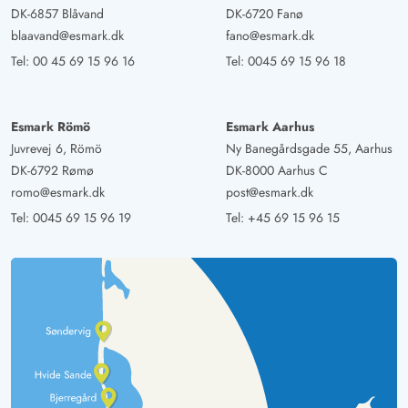
DK-6857 Blåvand
DK-6720 Fanø
blaavand@esmark.dk
fano@esmark.dk
Gast
5 von 5
5 von 5
5 out of 5
26/10/2024
Tel:
00 45 69 15 96 16
Tel:
0045 69 15 96 18
Deutschland
Ein sehr schönes gemütliches Ferienhaus bei dem es an
nichts fehlt. Küche ist toll ausgestattet, die Sauna groß
Esmark Römö
Esmark Aarhus
genug für 4 Leute, die Betten super bequem. Das
Juvrevej 6, Römö
Ny Banegårdsgade 55, Aarhus
Wohnzimmer lässt sich mit dem Kamin gut heizen und
DK-6792 Rømø
DK-8000 Aarhus C
romo@esmark.dk
post@esmark.dk
die Couchen sind gemütlich. Das Haus liegt sehr ruhig
am Ende der Straße.
Tel:
0045 69 15 96 19
Tel:
+45 69 15 96 15
Carola Till
5 von 5
5 von 5
5 out of 5
15/09/2024
Deutschland
Dies ist noch ein "richtiges" dänisches
Ferienhaus,gemütlich, mit allem was man braucht. Sehr
gute Betten und schöne warme Decken. Ein schönes
nicht einsehbares Grundstück.