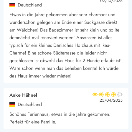
4 von 5
4 out of 5
02/10/2025
Deutschland
Etwas in die Jahre gekommen aber sehr charmant und
wunderschön gelegen am Ende einer Sackgasse direkt
am Wäldchen! Das Badezimmer ist sehr klein und sollte
demnächst mal renoviert werden! Ansonsten ist alles
typisch für ein kleines Dänisches Holzhaus mit Ikea-
Charme! Eine schöne Südterrasse die leider nicht
geschlossen ist obwohl das Haus für 2 Hunde erlaubt ist!
Wäre schön wenn man das beheben könnte! Ich würde
das Haus immer wieder mieten!
Anke Hähnel
4 von 5
4 von 5
4 out of 5
25/04/2025
Deutschland
Schönes Ferienhaus, etwas in die Jahre gekommen.
Perfekt für eine Familie.