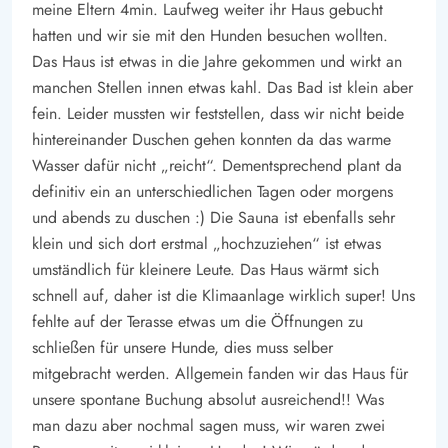
meine Eltern 4min. Laufweg weiter ihr Haus gebucht
Für alle Naturliebhaber ist ein Besuch an der ca. 5 km
hatten und wir sie mit den Hunden besuchen wollten.
entfernten Nordsee ein Muss. Egal ob ein erfrischendes Bad
Das Haus ist etwas in die Jahre gekommen und wirkt an
oder lange Touren mit eurem Hund - hier habt ihr viele
manchen Stellen innen etwas kahl. Das Bad ist klein aber
Möglichkeiten.
fein. Leider mussten wir feststellen, dass wir nicht beide
hintereinander Duschen gehen konnten da das warme
Wasser dafür nicht „reicht“. Dementsprechend plant da
definitiv ein an unterschiedlichen Tagen oder morgens
und abends zu duschen :) Die Sauna ist ebenfalls sehr
klein und sich dort erstmal „hochzuziehen“ ist etwas
umständlich für kleinere Leute. Das Haus wärmt sich
schnell auf, daher ist die Klimaanlage wirklich super! Uns
fehlte auf der Terasse etwas um die Öffnungen zu
schließen für unsere Hunde, dies muss selber
mitgebracht werden. Allgemein fanden wir das Haus für
unsere spontane Buchung absolut ausreichend!! Was
man dazu aber nochmal sagen muss, wir waren zwei