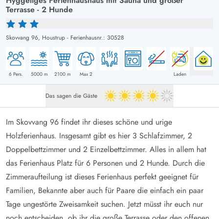
Hyggeliges Ferienhaushaus mit Sauna und großer
Terrasse - 2 Hunde
Skovvang 96,
Houstrup
-
Ferienhausnr.: 30528
6
Pers.
5000
m
2100
m
Max 2
Laden
Das sagen die Gäste
4 von 5
Im Skovvang 96 findet ihr dieses schöne und urige
Holzferienhaus. Insgesamt gibt es hier 3 Schlafzimmer, 2
Doppelbettzimmer und 2 Einzelbettzimmer. Alles in allem hat
das Ferienhaus Platz für 6 Personen und 2 Hunde. Durch die
Zimmeraufteilung ist dieses Ferienhaus perfekt geeignet für
Familien, Bekannte aber auch für Paare die einfach ein paar
Tage ungestörte Zweisamkeit suchen. Jetzt müsst ihr euch nur
noch entscheiden, ob ihr die große Terrasse oder den offenen