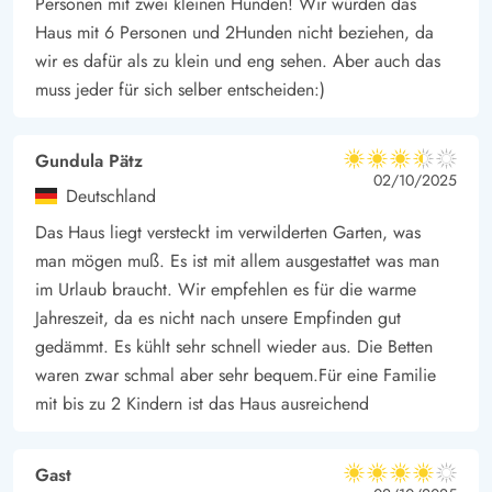
Personen mit zwei kleinen Hunden! Wir würden das
Haus mit 6 Personen und 2Hunden nicht beziehen, da
wir es dafür als zu klein und eng sehen. Aber auch das
muss jeder für sich selber entscheiden:)
Gundula Pätz
3.5 von 5
3.5 von 5
3.5 out of 5
02/10/2025
Deutschland
Das Haus liegt versteckt im verwilderten Garten, was
man mögen muß. Es ist mit allem ausgestattet was man
im Urlaub braucht. Wir empfehlen es für die warme
Jahreszeit, da es nicht nach unsere Empfinden gut
gedämmt. Es kühlt sehr schnell wieder aus. Die Betten
waren zwar schmal aber sehr bequem.Für eine Familie
mit bis zu 2 Kindern ist das Haus ausreichend
Gast
4 von 5