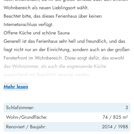
Wohnbereich als neuen Lieblingsort wählt.
Beachtet bitte, das dieses Ferienhaus über keinen
Internetanschluss verfügt.
Offene Küche und schöne Sauna
Generell ist das Ferienhaus sehr hell und freundlich, und das
liegt nicht nur an der Einrichtung, sondern auch an der großen
Fensterfront im Wohnbereich. Diese sorgt dafür, das sowohl
das Wohnzimmer, als auch die angrenzende Küche
ausreichend mit Tageslicht versorgt werden.
Das stille Knistern des Feuers im Holzofens hilft euch dabei,
Mehr lesen
abends so richtig zu entspannen, während ihr zusammen mit
einem guten Film den Tag auf dem Sofa ausklingen lasst.
Schlafzimmer:
3
Doch das Beste kommt noch - wer könnte sich nicht vorstellen,
nach einem langen Tag an der frischen Nordseeluft in der
Wohn-/Grundfläche:
74 / 825 m²
Sauna abzuschalten und neue Energie zu tanken? Genau
Renoviert /
Baujahr:
2014 /
1988
dieser Wunsch wird euch hier erfüllt. Die Sauna des