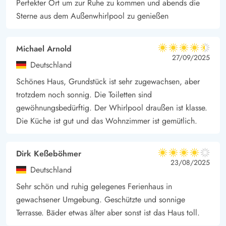
Perfekter Ort um zur Ruhe zu kommen und abends die
Sterne aus dem Außenwhirlpool zu genießen
Michael Arnold
4.5 von 5
4.5 von 5
4.5 out of 5
27/09/2025
Deutschland
Schönes Haus, Grundstück ist sehr zugewachsen, aber
trotzdem noch sonnig. Die Toiletten sind
gewöhnungsbedürftig. Der Whirlpool draußen ist klasse.
Die Küche ist gut und das Wohnzimmer ist gemütlich.
Dirk Keßeböhmer
4 von 5
4 von 5
4 out of 5
23/08/2025
Deutschland
Sehr schön und ruhig gelegenes Ferienhaus in
gewachsener Umgebung. Geschützte und sonnige
Terrasse. Bäder etwas älter aber sonst ist das Haus toll.