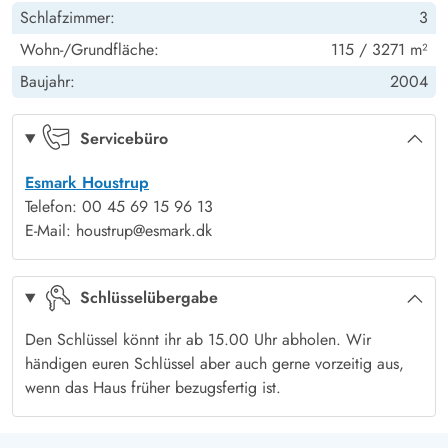
Sat-TV (Einige deutsche und dänische
Ja
Schlafzimmer:
3
Auch Einkäufe erledigst du mühelos, denn die nächsten
Fernsehprogramme)
Sandkasten
Ja
Hochstuhl
1
Wohn-/Grundfläche:
115 / 3271 m²
Einkaufsmöglichkeiten sind nicht weit entfernt.
Baujahr:
2004
Terrasse: abgeschirmt
Ja
Kinder: Kinderbett
1
Terrasse: offen
Ja
Servicebüro
Terrasse: überdacht
Ja
Esmark Houstrup
Telefon: 00 45 69 15 96 13
E-Mail: houstrup@esmark.dk
Schlüsselübergabe
Den Schlüssel könnt ihr ab 15.00 Uhr abholen. Wir
händigen euren Schlüssel aber auch gerne vorzeitig aus,
wenn das Haus früher bezugsfertig ist.