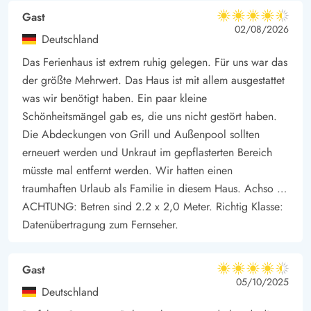
Gast
4.5 von 5
4.5 von 5
4.5 out of 5
02/08/2026
Deutschland
Das Ferienhaus ist extrem ruhig gelegen. Für uns war das
der größte Mehrwert. Das Haus ist mit allem ausgestattet
was wir benötigt haben. Ein paar kleine
Schönheitsmängel gab es, die uns nicht gestört haben.
Die Abdeckungen von Grill und Außenpool sollten
erneuert werden und Unkraut im gepflasterten Bereich
müsste mal entfernt werden. Wir hatten einen
traumhaften Urlaub als Familie in diesem Haus. Achso …
ACHTUNG: Betren sind 2.2 x 2,0 Meter. Richtig Klasse:
Datenübertragung zum Fernseher.
Gast
4.5 von 5
4.5 von 5
4.5 out of 5
05/10/2025
Deutschland