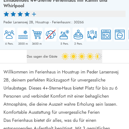
Einladendes 4+-Sterne Ferienhaus mit Kamin und
Whirlpool
Peder Larsensvej 2B,
Houstrup
-
Ferienhausnr.: 30266
6
Pers.
3500
m
3600
m
5
Pers.
2
Pers.
Das sagen die Gäste
4.5 von 5
Willkommen im Ferienhaus in Houstrup im Peder Larsensvej
2B, deinem perfekten Rückzugsort für unvergessliche
Urlaubstage. Dieses 4+-Sterne-Haus bietet Platz für bis zu 6
Personen und verbindet Komfort mit einer behaglichen
Atmosphäre, die deine Auszeit wahre Erholung sein lassen.
Komfortable Ausstattung für unvergessliche Ferien
Das Ferienhaus bietet dir alles, was du für einen
entspannenden Aufenthalt benötigst. Mit 3 gemütlichen