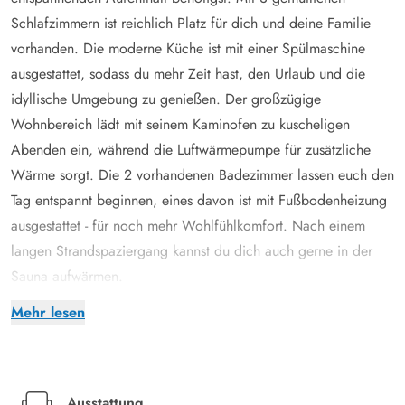
Schlafzimmern ist reichlich Platz für dich und deine Familie
vorhanden. Die moderne Küche ist mit einer Spülmaschine
ausgestattet, sodass du mehr Zeit hast, den Urlaub und die
idyllische Umgebung zu genießen. Der großzügige
Wohnbereich lädt mit seinem Kaminofen zu kuscheligen
Abenden ein, während die Luftwärmepumpe für zusätzliche
Wärme sorgt. Die 2 vorhandenen Badezimmer lassen euch den
Tag entspannt beginnen, eines davon ist mit Fußbodenheizung
ausgestattet - für noch mehr Wohlfühlkomfort. Nach einem
langen Strandspaziergang kannst du dich auch gerne in der
Sauna aufwärmen.
Naturgrundstück mit Lademöglichkeit im Peder Larsensvej 2B
Mehr lesen
Freue dich auf pure Entspannung in unserem Ferienhaus in
Houstrup. Es verfügt nicht nur über einen herrlichen Whirlpool
im Inneren, sondern auch über einen Außenwhirlpool. Lass
den Abend entspannt ausklingen, während du unter dem klaren
Ausstattung