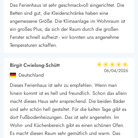
werdet. Leckeren Frischen Fisch bekommt ihr in Hvide Sande,
Das Ferienhaus ist sehr geschmackvoll eingerichtet. Die
den könnt ihr Abends auf dem Grill zubereiten.
Betten sind gut, die Kleiderschränke haben eine
angemessene Größe. Die Klimaanlage im Wohnraum ist
ein großes Plus, da sich der Raum durch die großen
Fenster schnell aufheizt - wir konnten uns angenehme
Temperaturen schaffen.
Birgit Cwielong-Schütt
5 von 5
5 von 5
5 out of 5
06/04/2026
Deutschland
Dieses Ferienhaus ist sehr zu empfehlen. Wenn man
hinein kommt ist es hell und freundlich. Schon das allein
macht dieses Haus sehr ansprechend. Die beiden Bäder
sind sehr schön hell gestaltet. Für die kalten Tage gibt es
dort Fußbodenheizungen. Das ist sehr angenehm. Im
Wohn- und Küchenbereich gibt es einen schönen Ofen.
Es macht diesen Raum sehr gemütlich und warm. Das