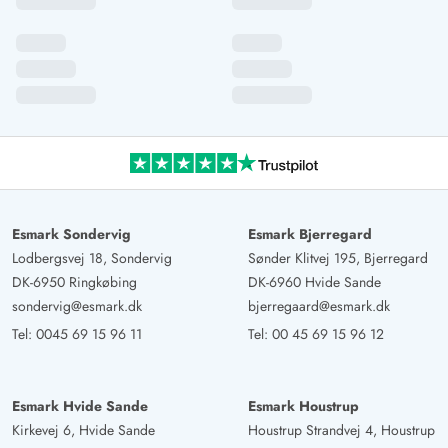
Lichteinfall im großen Küchen-Wohnbereich :) schöne
Zimmer und toll mit zwei Toiletten. Sorgfältig renoviert
und gemütlich!
Sabine Wöhlke
5 von 5
5 von 5
5 out of 5
07/07/2025
Deutschland
Das Haus ist sehr liebevoll eingerichtet und gut gepflegt.
Die Atmosphäre und der phantastische Blick aus dem
Esmark Sondervig
Esmark Bjerregard
Wohnbereich auf das naturbelassene Waldgrundstück
Lodbergsvej 18, Sondervig
Sønder Klitvej 195, Bjerregard
sind perfekt für den Urlaub. Die Einrichtung ist sehr
DK-6950 Ringkøbing
DK-6960 Hvide Sande
durchdacht und modern und wir hatten alles, was man
sondervig@esmark.dk
bjerregaard@esmark.dk
für einen erholsamen Urlaub braucht..inklusive
Tel:
0045 69 15 96 11
Tel:
00 45 69 15 96 12
Hängematten und Leitergolf. Dieses Haus werden wir auf
jeden Fall nochmal buchen !
Esmark Hvide Sande
Esmark Houstrup
Gast
Kirkevej 6, Hvide Sande
Houstrup Strandvej 4, Houstrup
3.5 von 5