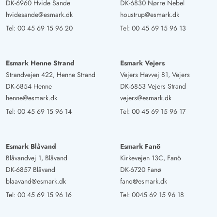
3.5 von 5
3.5 out of 5
30/06/2025
DK-6960 Hvide Sande
DK-6830 Nørre Nebel
Deutschland
hvidesande@esmark.dk
houstrup@esmark.dk
Das Ferienhaus wurde sehr liebevoll renoviert, so dass
Tel:
00 45 69 15 96 20
Tel:
00 45 69 15 96 13
man sich dort sofort wohl fühlt. Der Ausblick über die
Wiese zum Wald ist idyllisch. Das Haus liegt direkt am
Radweg 1 und lädt zu Ausflügen in die Umgebung ein.
Esmark Henne Strand
Esmark Vejers
Bei kühler Witterung und Regen ist es im Haus durch die
Strandvejen 422, Henne Strand
Vejers Havvej 81, Vejers
gute Isolierung trotzdem warm. Bei Sonne heizt es zwar
DK-6854 Henne
DK-6853 Vejers Strand
henne@esmark.dk
vejers@esmark.dk
schnell auf, aber die Klimaanlage leistet dann notfalls
gute Dienste, falls es zu warm wird.
Tel:
00 45 69 15 96 14
Tel:
00 45 69 15 96 17
Carmen Martens
5 von 5
Esmark Blåvand
Esmark Fanö
5 von 5
5 out of 5
11/05/2025
Deutschland
Blåvandvej 1, Blåvand
Kirkevejen 13C, Fanö
DK-6857 Blåvand
DK-6720 Fanø
Das Ferienhaus war wirklich sehr schön.Die Einrichtung
blaavand@esmark.dk
fano@esmark.dk
war ansprechend.In der Küche war wirklich alles
Tel:
00 45 69 15 96 16
Tel:
0045 69 15 96 18
vorhanden was man benötigt.Die Badezimmer sind auch
ansprechend.Als erstes sind uns die bodentiefen Fenster