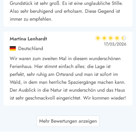
Grundstück ist sehr groß. Es ist eine unglaubliche Stille.
Also sehr beruhigend und erholsam. Diese Gegend ist
immer zu empfehlen.
Martina Lenhardt
4.5 von 5
4.5 von 5
4.5 out of 5
17/03/2026
Deutschland
Wir waren zum zweiten Mal in diesem wunderschönen
Ferienhaus. Hier stimmt einfach alles: die Lage ist
perfekt, sehr ruhig am Ortsrand und man ist sofort im
Wald, in dem man herrliche Spaziergänge machen kann.
Der Ausblick in die Natur ist wunderschön und das Haus
ist sehr geschmackvoll eingerichtet. Wir kommen wieder!
Gast
5 von 5
Mehr Bewertungen anzeigen
5 von 5
5 out of 5
12/01/2026
Deutschland