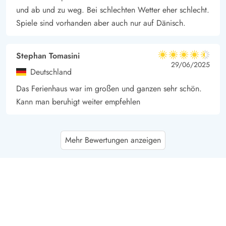
und ab und zu weg. Bei schlechten Wetter eher schlecht.
Spiele sind vorhanden aber auch nur auf Dänisch.
Stephan Tomasini
4.5 von 5
4.5 von 5
4.5 out of 5
29/06/2025
Deutschland
Das Ferienhaus war im großen und ganzen sehr schön.
Kann man beruhigt weiter empfehlen
Gast
5 von 5
Mehr Bewertungen anzeigen
5 von 5
5 out of 5
16/06/2025
Deutschland
HAUS , innen und aussen, Lage, Garten alles einfach nur
wunderschön, bis auf die fehlenden Fenster, Türen
Arretierungen...Bitte nur anonym ohne Namen
veröffentlichen.