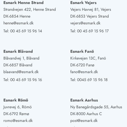
Esmark Henne Strand
Esmark Vejers
Strandvejen 422, Henne Strand
Vejers Havvej 81, Vejers
DK-6854 Henne
DK-6853 Vejers Strand
henne@esmark.dk
vejers@esmark.dk
Tel:
00 45 69 15 96 14
Tel:
00 45 69 15 96 17
Esmark Blåvand
Esmark Fanö
Blåvandvej 1, Blåvand
Kirkevejen 13C, Fanö
DK-6857 Blåvand
DK-6720 Fanø
blaavand@esmark.dk
fano@esmark.dk
Tel:
00 45 69 15 96 16
Tel:
0045 69 15 96 18
Esmark Römö
Esmark Aarhus
Juvrevej 6, Römö
Ny Banegårdsgade 55, Aarhus
DK-6792 Rømø
DK-8000 Aarhus C
romo@esmark.dk
post@esmark.dk