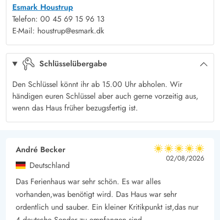
Esmark Houstrup
schützt und gleichzeitig Privatsphäre bietet. So könnt ihr auch
Telefon: 00 45 69 15 96 13
bei frischem Wind draußen sitzen. Lust auf ein Barbecue? Der
E-Mail: houstrup@esmark.dk
Grill ist bereit für einen geselligen Abend mit leckeren
Grillspezialitäten unter freiem Himmel.
Schlüsselübergabe
Und falls das Wetter mal nicht mitspielt, bleibt ihr auf der
überdachten Terrasse trocken und könnt trotzdem die frische
Den Schlüssel könnt ihr ab 15.00 Uhr abholen. Wir
Luft genießen. Euer Hund wird es lieben, das weitläufige
händigen euren Schlüssel aber auch gerne vorzeitig aus,
wenn das Haus früher bezugsfertig ist.
Grundstück zu erkunden, während ihr euch entspannt.
Ob beim Spielen oder einfach beim Entspannen auf der
Terrasse, hier gibt es für alle genug Platz, um den Alltagsstress
André Becker
hinter sich zu lassen.
5 von 5
5 von 5
5 out of 5
02/08/2026
Natur, Strand und mehr – Eure Umgebung in Houstrup
Deutschland
Das Ferienhaus in Houstrup liegt mitten in einer schönen
Das Ferienhaus war sehr schön. Es war alles
Landschaft, die nur darauf wartet, entdeckt zu werden. In nur 4
vorhanden,was benötigt wird. Das Haus war sehr
km seid ihr an den endlosen Stränden der dänischen
ordentlich und sauber. Ein kleiner Kritikpunkt ist,das nur
Westküste, perfekt für einen entspannten Spaziergang, ein
4 deutsche Sender zu empfangen sind