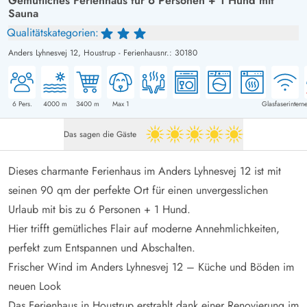
Gemütliches Ferienhaus für 6 Personen + 1 Hund mit
Sauna
Qualitätskategorien:
Anders Lyhnesvej 12,
Houstrup
-
Ferienhausnr.: 30180
6
Pers.
4000
m
3400
m
Max 1
Glasfaserinterne
Das sagen die Gäste
5 von 5
Dieses charmante Ferienhaus im Anders Lyhnesvej 12 ist mit
seinen 90 qm der perfekte Ort für einen unvergesslichen
Urlaub mit bis zu 6 Personen + 1 Hund.
Hier trifft gemütliches Flair auf moderne Annehmlichkeiten,
perfekt zum Entspannen und Abschalten.
Frischer Wind im Anders Lyhnesvej 12 – Küche und Böden im
neuen Look
Das Ferienhaus in Houstrup erstrahlt dank einer Renovierung im